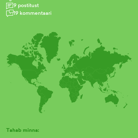
9
postitust
19
kommentaari
Tahab minna: