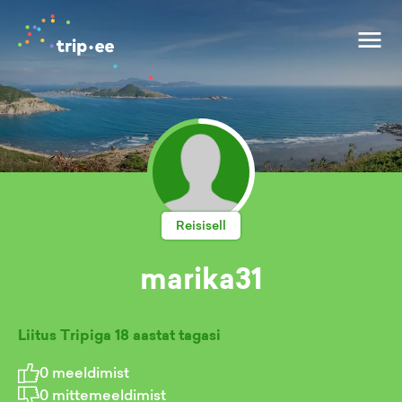
Reisisell
marika31
Liitus Tripiga
18 aastat tagasi
0
meeldimist
0
mittemeeldimist