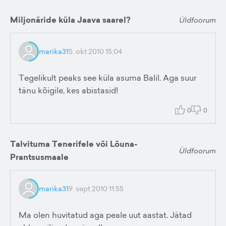
Miljonäride küla Jaava saarel?
Üldfoorum
marika31
5. okt 2010 15:04
Tegelikult peaks see küla asuma Balil. Aga suur
tänu kõigile, kes abistasid!
0
0
Talvituma Tenerifele või Lõuna-
Üldfoorum
Prantsusmaale
marika31
9. sept 2010 11:55
Ma olen huvitatud aga peale uut aastat. Jätad