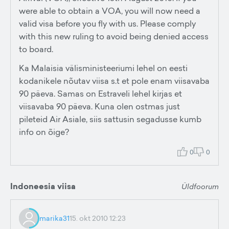
were able to obtain a VOA, you will now need a
valid visa before you fly with us. Please comply
with this new ruling to avoid being denied access
to board.
Ka Malaisia välisministeeriumi lehel on eesti
kodanikele nõutav viisa s.t et pole enam viisavaba
90 päeva. Samas on Estraveli lehel kirjas et
viisavaba 90 päeva. Kuna olen ostmas just
pileteid Air Asiale, siis sattusin segadusse kumb
info on õige?
0
0
Indoneesia viisa
Üldfoorum
marika31
15. okt 2010 12:23