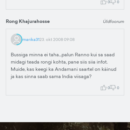
0
0
Rong Khajurahosse
Üldfoorum
marika31
23. okt 2008 09:08
Bussiga minna ei taha...palun Ranno kui sa saad
midagi teada rongi kohta, pane siis siia infot.
Muide, kas keegi ka Andamani saartel on käinud
ja kas sinna saab sama India viisaga?
0
0