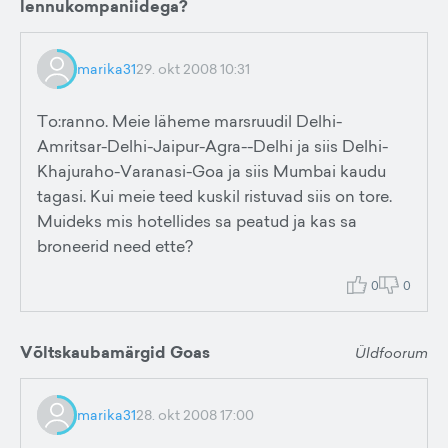
lennukompaniidega?
marika31
29. okt 2008 10:31
To:ranno. Meie läheme marsruudil Delhi-
Amritsar-Delhi-Jaipur-Agra--Delhi ja siis Delhi-
Khajuraho-Varanasi-Goa ja siis Mumbai kaudu
tagasi. Kui meie teed kuskil ristuvad siis on tore.
Muideks mis hotellides sa peatud ja kas sa
broneerid need ette?
0
0
Võltskaubamärgid Goas
Üldfoorum
marika31
28. okt 2008 17:00