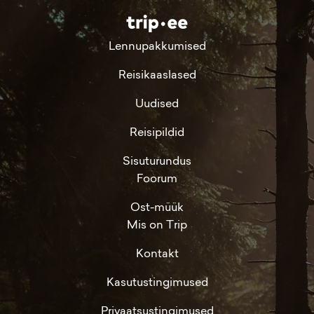
Lennupakkumised
Reisikaaslased
Uudised
Reisipildid
Sisuturundus
Foorum
Ost-müük
Mis on Trip
Kontakt
Kasutustingimused
Privaatsustingimused