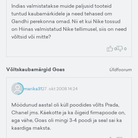
Indias valmistatakse muide paljusid tooteid
tuntud kaubamärkidele ja need tehased om
Gandhi perekonna omad. Nii et kui Nike tossud
on Hiinas valmistatud Nike tellimusel, siis on need
võltsid või mitte?
0
0
Võltskaubamärgid Goas
Üldfoorum
marika31
27. okt 2008 14:24
Möödunud aastal oli küll poodides võlts Prada,
Chanel jms. Käekotte ja ka õigeid firmapoode on,
aga vähe, Goas oli mingi 3-4 poodi ja seal sai ka
kaardiga maksta.