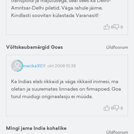
transpordi ja majutusega, seal sees ka Delhi-
Amritsar-Delhi piletid. Väga rahule jäime.
Kindlasti soovitan külastada Varanasit!
0
0
Võltskaubamärgid Goas
Üldfoorum
marika31
29. okt 2008 10:38
Ka Indias elab rikkaid ja väga rikkaid inimesi, ma
oletan ja suuremates linnades on firmapoed. Goa
turul muidugi originaalasju ei müüda.
0
0
Mingi jama India kohalike
Üldfoorum