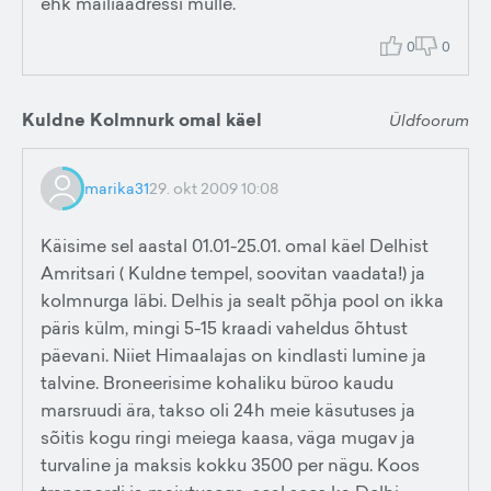
ehk mailiaadressi mulle.
0
0
Kuldne Kolmnurk omal käel
Üldfoorum
marika31
29. okt 2009 10:08
Käisime sel aastal 01.01-25.01. omal käel Delhist
Amritsari ( Kuldne tempel, soovitan vaadata!) ja
kolmnurga läbi. Delhis ja sealt põhja pool on ikka
päris külm, mingi 5-15 kraadi vaheldus õhtust
päevani. Niiet Himaalajas on kindlasti lumine ja
talvine. Broneerisime kohaliku büroo kaudu
marsruudi ära, takso oli 24h meie käsutuses ja
sõitis kogu ringi meiega kaasa, väga mugav ja
turvaline ja maksis kokku 3500 per nägu. Koos