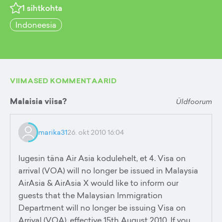
1
sihtkohta
Indoneesia
VIIMASED KOMMENTAARID
Malaisia viisa?
Üldfoorum
marika31
26. okt 2010 16:04
lugesin täna Air Asia kodulehelt, et 4. Visa on
arrival (VOA) will no longer be issued in Malaysia
AirAsia & AirAsia X would like to inform our
guests that the Malaysian Immigration
Department will no longer be issuing Visa on
Arrival (VOA), effective 15th August 2010. If you