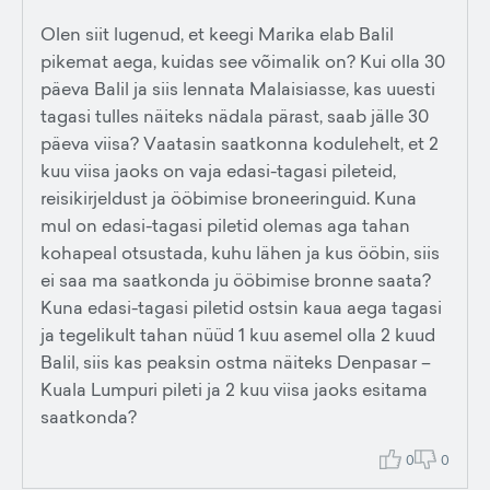
Olen siit lugenud, et keegi Marika elab Balil
pikemat aega, kuidas see võimalik on? Kui olla 30
päeva Balil ja siis lennata Malaisiasse, kas uuesti
tagasi tulles näiteks nädala pärast, saab jälle 30
päeva viisa? Vaatasin saatkonna kodulehelt, et 2
kuu viisa jaoks on vaja edasi-tagasi pileteid,
reisikirjeldust ja ööbimise broneeringuid. Kuna
mul on edasi-tagasi piletid olemas aga tahan
kohapeal otsustada, kuhu lähen ja kus ööbin, siis
ei saa ma saatkonda ju ööbimise bronne saata?
Kuna edasi-tagasi piletid ostsin kaua aega tagasi
ja tegelikult tahan nüüd 1 kuu asemel olla 2 kuud
Balil, siis kas peaksin ostma näiteks Denpasar –
Kuala Lumpuri pileti ja 2 kuu viisa jaoks esitama
saatkonda?
0
0