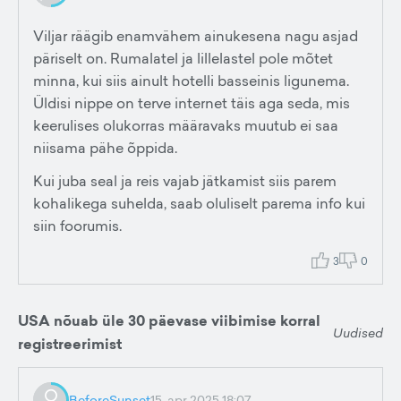
Viljar räägib enamvähem ainukesena nagu asjad
päriselt on. Rumalatel ja lillelastel pole mõtet
minna, kui siis ainult hotelli basseinis ligunema.
Üldisi nippe on terve internet täis aga seda, mis
keerulises olukorras määravaks muutub ei saa
niisama pähe õppida.
Kui juba seal ja reis vajab jätkamist siis parem
kohalikega suhelda, saab oluliselt parema info kui
siin foorumis.
3
0
USA nõuab üle 30 päevase viibimise korral
Uudised
registreerimist
BeforeSunset
15. apr 2025 18:07