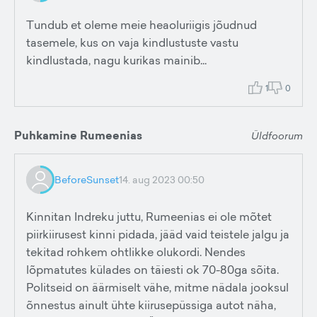
Tundub et oleme meie heaoluriigis jõudnud
tasemele, kus on vaja kindlustuste vastu
kindlustada, nagu kurikas mainib...
1
0
Puhkamine Rumeenias
Üldfoorum
BeforeSunset
14. aug 2023 00:50
Kinnitan Indreku juttu, Rumeenias ei ole mõtet
piirkiirusest kinni pidada, jääd vaid teistele jalgu ja
tekitad rohkem ohtlikke olukordi. Nendes
lõpmatutes külades on täiesti ok 70-80ga sõita.
Politseid on äärmiselt vähe, mitme nädala jooksul
õnnestus ainult ühte kiirusepüssiga autot näha,