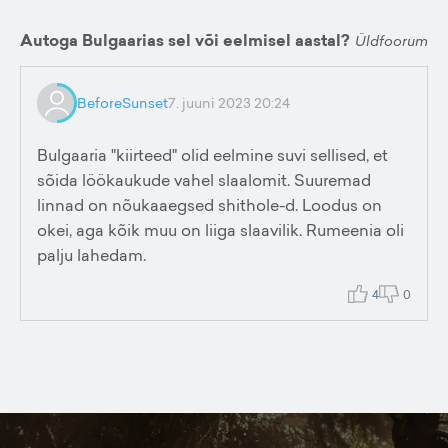
Autoga Bulgaarias sel või eelmisel aastal?
Üldfoorum
BeforeSunset
7. juuni 2023 20:24
Bulgaaria "kiirteed" olid eelmine suvi sellised, et
sõida löökaukude vahel slaalomit. Suuremad
linnad on nõukaaegsed shithole-d. Loodus on
okei, aga kõik muu on liiga slaavilik. Rumeenia oli
palju lahedam.
4
0