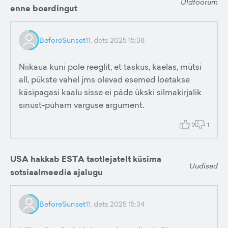
Üldfoorum
enne boardingut
BeforeSunset
11. dets 2025 15:38
Niikaua kuni pole reeglit, et taskus, kaelas, mütsi
all, pükste vahel jms olevad esemed loetakse
käsipagasi kaalu sisse ei päde ükski silmakirjalik
sinust-püham varguse argument.
2
1
USA hakkab ESTA taotlejatelt küsima
Uudised
sotsiaalmeedia ajalugu
BeforeSunset
11. dets 2025 15:34