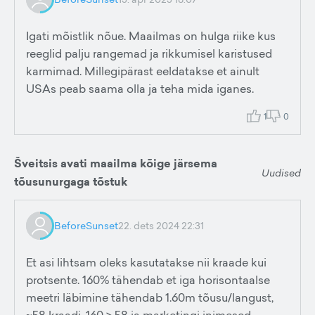
Igati mõistlik nõue. Maailmas on hulga riike kus
reeglid palju rangemad ja rikkumisel karistused
karmimad. Millegipärast eeldatakse et ainult
USAs peab saama olla ja teha mida iganes.
1
0
Šveitsis avati maailma kõige järsema
Uudised
tõusunurgaga tõstuk
BeforeSunset
22. dets 2024 22:31
Et asi lihtsam oleks kasutatakse nii kraade kui
protsente. 160% tähendab et iga horisontaalse
meetri läbimine tähendab 1.60m tõusu/langust,