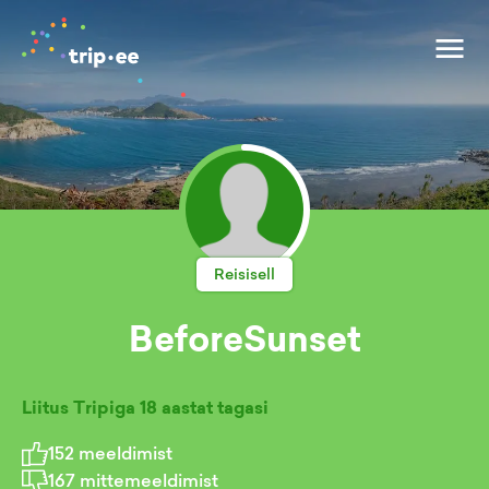
Reisisell
BeforeSunset
Liitus Tripiga
18 aastat tagasi
152
meeldimist
167
mittemeeldimist