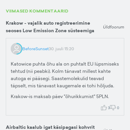
VIIMASED KOMMENTAARID
Krakow - vajalik auto registreerimine
Üldfoorum
seoses Low Emission Zone süsteemiga
BeforeSunset
30. juuli 15:20
Katowice puhta õhu ala on puhtalt EU lüpsmiseks
tehtud (nii peabki). Kolm tänavat millest kahte
autoga ei pääsegi. Saastemolekulid teavad
täpselt, mis tänavast kaugemale ei tohi hõljuda.
Krakow-is maksab päev "õhurikkumist" 5PLN.
3
0
Airbaltic kaalub igat käsipagasi kohvrit