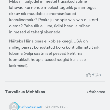
Miks nii paljudel inimestel trussikud sõlme
lähevad kui nende meelest tagurlik ja inimõigusi
rikkuv riik muudab sisenemisnõuded
keerulisemaks? Peaks ju hoopis win-win olukord
olema? Paha riik ei luba, üdini head ja pühad
inimesed ei tahagi siseneda.
Näiteks Hiina osas ei kobise keegi, USA on
millegipärast kohustatud kõiki kontrollimatult riiki
lubama (välja saatmisel peavad kehtima
loomulikult hoopis teised reeglid kui sisse
laskmisel).
2
2
Turvalisus Mehhikos
Üldfoorum
BeforeSunset
8. okt 2025 13:23