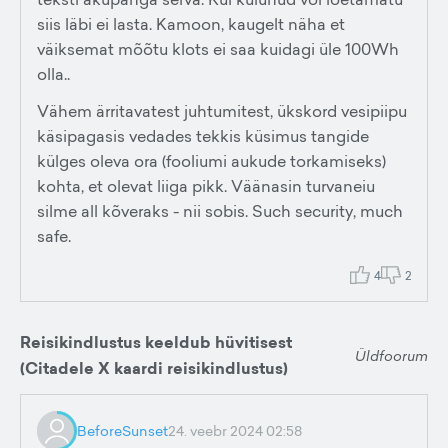
siis läbi ei lasta. Kamoon, kaugelt näha et
väiksemat mõõtu klots ei saa kuidagi üle 100Wh
olla..
Vähem ärritavatest juhtumitest, ükskord vesipiipu
käsipagasis vedades tekkis küsimus tangide
külges oleva ora (fooliumi aukude torkamiseks)
kohta, et olevat liiga pikk. Väänasin turvaneiu
silme all kõveraks - nii sobis. Such security, much
safe.
4
2
Reisikindlustus keeldub hüvitisest
Üldfoorum
(Citadele X kaardi reisikindlustus)
BeforeSunset
24. veebr 2024 02:58