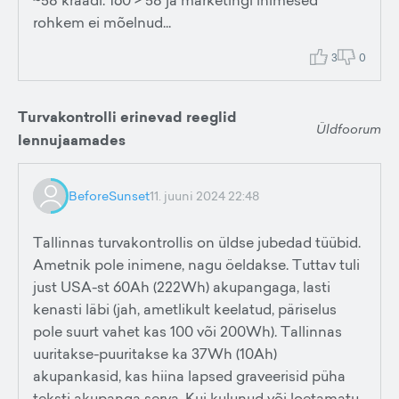
~58 kraadi. 160 > 58 ja marketingi inimesed
rohkem ei mõelnud...
3
0
Turvakontrolli erinevad reeglid
Üldfoorum
lennujaamades
BeforeSunset
11. juuni 2024 22:48
Tallinnas turvakontrollis on üldse jubedad tüübid.
Ametnik pole inimene, nagu öeldakse. Tuttav tuli
just USA-st 60Ah (222Wh) akupangaga, lasti
kenasti läbi (jah, ametlikult keelatud, päriselus
pole suurt vahet kas 100 või 200Wh). Tallinnas
uuritakse-puuritakse ka 37Wh (10Ah)
akupankasid, kas hiina lapsed graveerisid püha
teksti akupanga serva. Kui kulunud või loetamatu