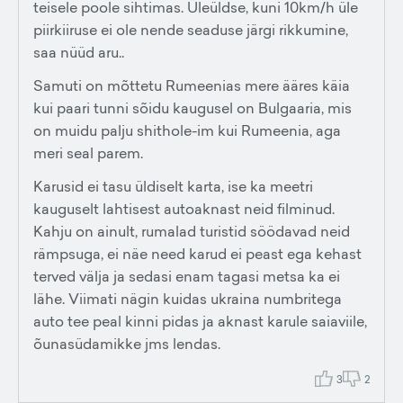
teisele poole sihtimas. Üleüldse, kuni 10km/h üle
piirkiiruse ei ole nende seaduse järgi rikkumine,
saa nüüd aru..
Samuti on mõttetu Rumeenias mere ääres käia
kui paari tunni sõidu kaugusel on Bulgaaria, mis
on muidu palju shithole-im kui Rumeenia, aga
meri seal parem.
Karusid ei tasu üldiselt karta, ise ka meetri
kauguselt lahtisest autoaknast neid filminud.
Kahju on ainult, rumalad turistid söödavad neid
rämpsuga, ei näe need karud ei peast ega kehast
terved välja ja sedasi enam tagasi metsa ka ei
lähe. Viimati nägin kuidas ukraina numbritega
auto tee peal kinni pidas ja aknast karule saiaviile,
õunasüdamikke jms lendas.
3
2