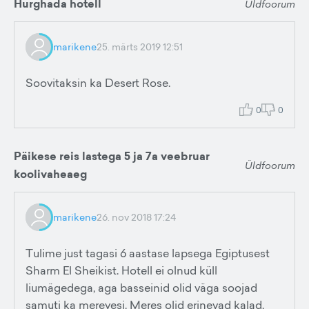
Hurghada hotell
Üldfoorum
marikene
25. märts 2019 12:51
Soovitaksin ka Desert Rose.
0
0
Päikese reis lastega 5 ja 7a veebruar
Üldfoorum
koolivaheaeg
marikene
26. nov 2018 17:24
Tulime just tagasi 6 aastase lapsega Egiptusest
Sharm El Sheikist. Hotell ei olnud küll
liumägedega, aga basseinid olid väga soojad
samuti ka merevesi. Meres olid erinevad kalad,