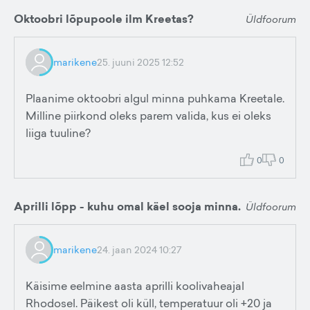
Oktoobri lõpupoole ilm Kreetas?
Üldfoorum
marikene
25. juuni 2025 12:52
Plaanime oktoobri algul minna puhkama Kreetale.
Milline piirkond oleks parem valida, kus ei oleks
liiga tuuline?
0
0
Aprilli lõpp - kuhu omal käel sooja minna.
Üldfoorum
marikene
24. jaan 2024 10:27
Käisime eelmine aasta aprilli koolivaheajal
Rhodosel. Päikest oli küll, temperatuur oli +20 ja