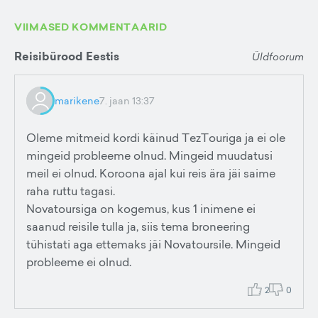
VIIMASED KOMMENTAARID
Reisibürood Eestis
Üldfoorum
marikene
7. jaan 13:37
Oleme mitmeid kordi käinud TezTouriga ja ei ole
mingeid probleeme olnud. Mingeid muudatusi
meil ei olnud. Koroona ajal kui reis ära jäi saime
raha ruttu tagasi.
Novatoursiga on kogemus, kus 1 inimene ei
saanud reisile tulla ja, siis tema broneering
tühistati aga ettemaks jäi Novatoursile. Mingeid
probleeme ei olnud.
2
0