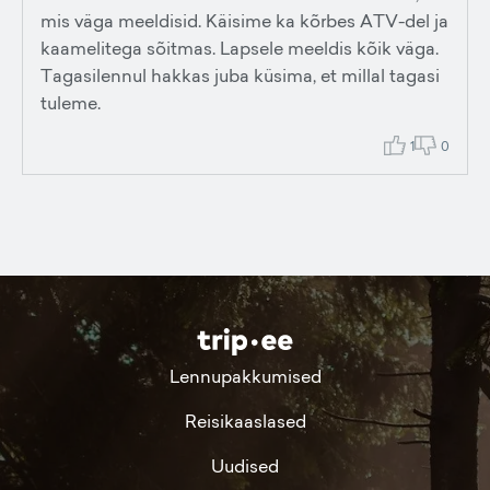
mis väga meeldisid. Käisime ka kõrbes ATV-del ja
kaamelitega sõitmas. Lapsele meeldis kõik väga.
Tagasilennul hakkas juba küsima, et millal tagasi
tuleme.
1
0
Lennupakkumised
Reisikaaslased
Uudised