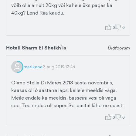
võib olla ainult 20kg või kahele üks pagas ka
40kg? Lend Riia kaudu.
0
0
Hotell Sharm El Sheikh`is
Üldfoorum
marikene
9. aug 2019 17:46
Olime Stella Di Mares 2018 aasta novembris,
kaasas oli 6 aastane laps, kellele meeldis väga.
Meile endale ka meeldis, basseini vesi oli väga
soe. Teenindus oli super. Sel aastal läheme uuesti.
0
0