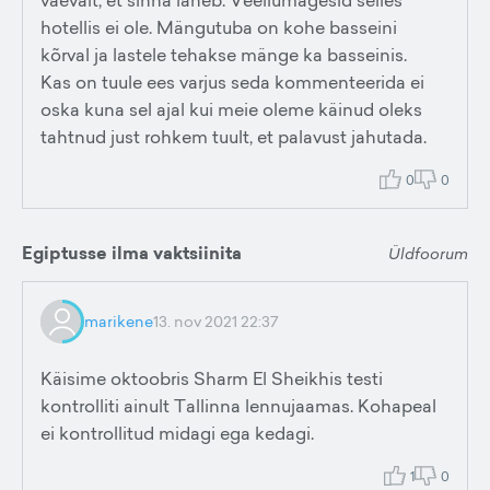
vaevalt, et sinna läheb. Veeliumägesid selles
hotellis ei ole. Mängutuba on kohe basseini
kõrval ja lastele tehakse mänge ka basseinis.
Kas on tuule ees varjus seda kommenteerida ei
oska kuna sel ajal kui meie oleme käinud oleks
tahtnud just rohkem tuult, et palavust jahutada.
0
0
Egiptusse ilma vaktsiinita
Üldfoorum
marikene
13. nov 2021 22:37
Käisime oktoobris Sharm El Sheikhis testi
kontrolliti ainult Tallinna lennujaamas. Kohapeal
ei kontrollitud midagi ega kedagi.
1
0