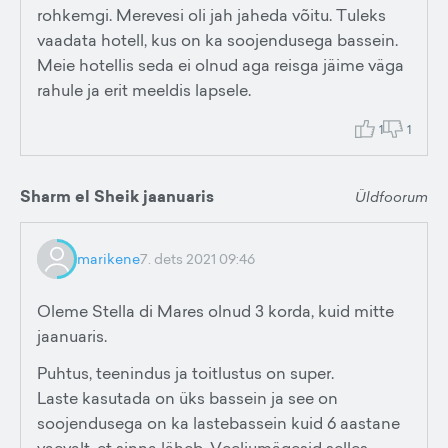
rohkemgi. Merevesi oli jah jaheda võitu. Tuleks
vaadata hotell, kus on ka soojendusega bassein.
Meie hotellis seda ei olnud aga reisga jäime väga
rahule ja erit meeldis lapsele.
1
1
Sharm el Sheik jaanuaris
Üldfoorum
marikene
7. dets 2021 09:46
Oleme Stella di Mares olnud 3 korda, kuid mitte
jaanuaris.
Puhtus, teenindus ja toitlustus on super.
Laste kasutada on üks bassein ja see on
soojendusega on ka lastebassein kuid 6 aastane