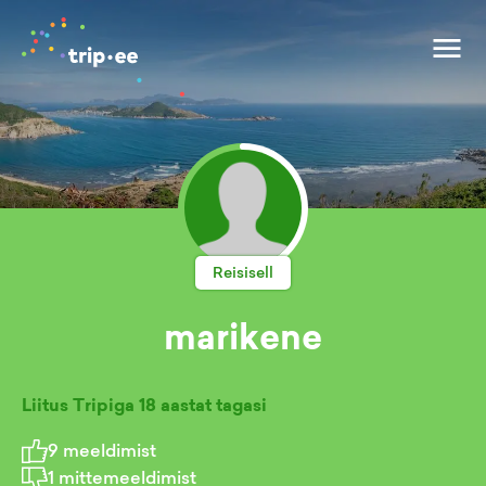
Reisisell
marikene
Liitus Tripiga
18 aastat tagasi
9
meeldimist
1
mittemeeldimist