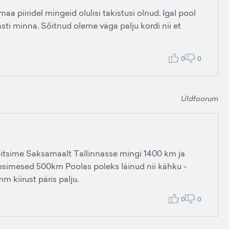
a piiridel mingeid olulisi takistusi olnud. Igal pool
ti minna. Sõitnud oleme väga palju kordi nii et
0
0
Üldfoorum
 sõitsime Saksamaalt Tallinnasse mingi 1400 km ja
 esimesed 500km Poolas poleks läinud nii kähku -
 kiirust päris palju.
0
0