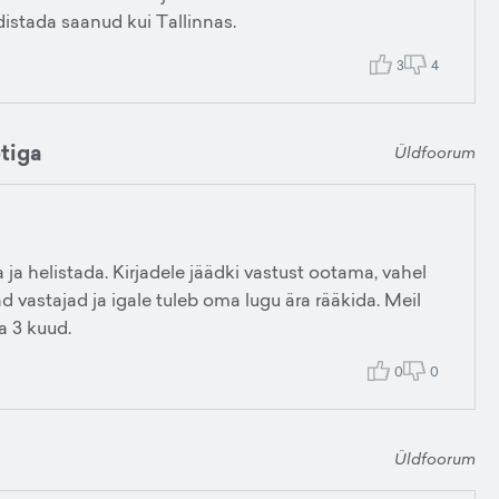
istada saanud kui Tallinnas.
3
4
tiga
Üldfoorum
 ja helistada. Kirjadele jäädki vastust ootama, vahel
ad vastajad ja igale tuleb oma lugu ära rääkida. Meil
a 3 kuud.
0
0
Üldfoorum