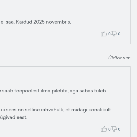
 ei saa. Käidud 2025 novembris.
0
0
Üldfoorum
 saab tõepoolest ilma piletita, aga sabas tuleb
 kui sees on selline rahvahulk, et midagi korralikult
rügivad eest.
0
0