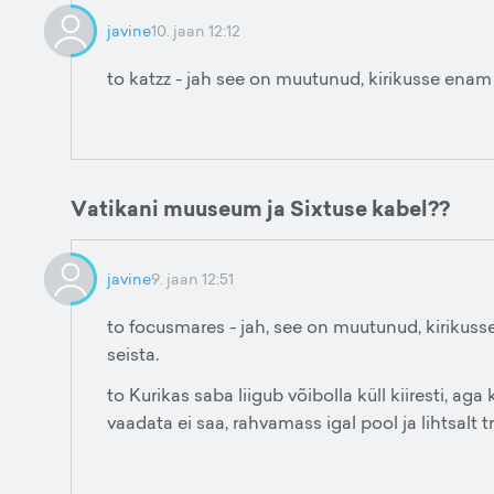
javine
10. jaan 12:12
to katzz - jah see on muutunud, kirikusse enam
Vatikani muuseum ja Sixtuse kabel??
javine
9. jaan 12:51
to focusmares - jah, see on muutunud, kirikusse
seista.
to Kurikas saba liigub võibolla küll kiiresti, aga
vaadata ei saa, rahvamass igal pool ja lihtsalt t