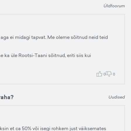
Üldfoorum
aga ei midagi tapvat. Me oleme sõitnud neid teid
 ka üle Rootsi-Taani sõitnud, eriti siis kui
0
0
raha?
Uudised
eksin et ca 50% või isegi rohkem just väiksemates