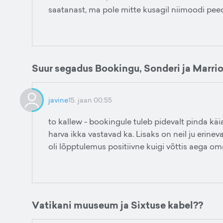
saatanast, ma pole mitte kusagil niimoodi peed
Suur segadus Bookingu, Sonderi ja Marrio
javine
15. jaan 00:55
to kallew - bookingule tuleb pidevalt pinda käia
harva ikka vastavad ka. Lisaks on neil ju erinev
oli lõpptulemus positiivne kuigi võttis aega om
Vatikani muuseum ja Sixtuse kabel??