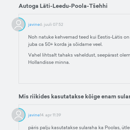
Autoga Läti-Leedu-Poola-Tšehhi
javine
6. juuli 07:52
Noh natuke kehvemad teed kui Eestis-Lätis on 
juba ca 50+ korda ja sõidame veel.
Vahel lihtsalt tahaks vaheldust, seepärast oleme
Hollandisse minna.
Mis riikides kasutatakse kõige enam sula
javine
14. apr 11:39
päris palju kasutatakse sularaha ka Poolas, ütl