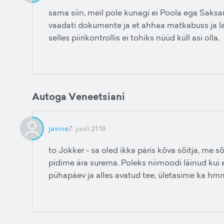
sama siin, meil pole kunagi ei Poola ega Saksama
vaadati dokumente ja et ahhaa matkabuss ja las
selles piirikontrollis ei tohiks nüüd küll asi olla.
Autoga Veneetsiani
javine
7. juuli 21:18
to Jokker - sa oled ikka päris kõva sõitja, me
pidime ära surema. Poleks niimoodi läinud kui
pühapäev ja alles avatud tee, ületasime ka hmmm