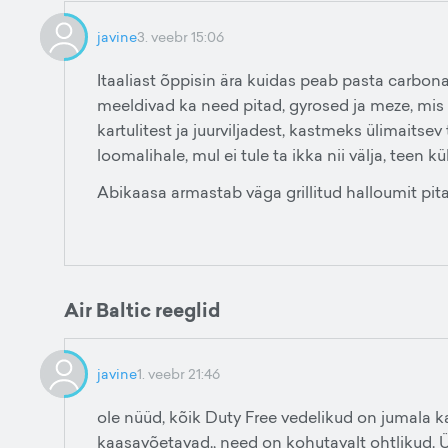
javine
3. veebr 15:06
Itaaliast õppisin ära kuidas peab pasta carbona
meeldivad ka need pitad, gyrosed ja meze, mis 
kartulitest ja juurviljadest, kastmeks ülimaitsev
loomalihale, mul ei tule ta ikka nii välja, teen k
Abikaasa armastab väga grillitud halloumit pita 
Air Baltic reeglid
javine
1. veebr 21:46
ole nüüd, kõik Duty Free vedelikud on jumala kai
kaasavõetavad., need on kohutavalt ohtlikud. Ü