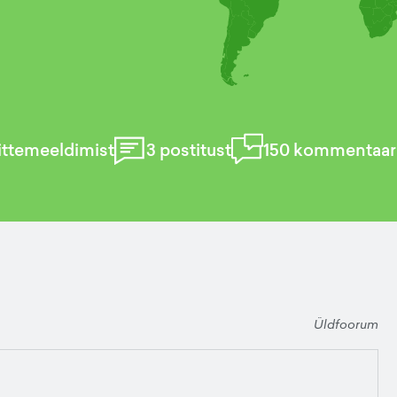
ttemeeldimist
3
postitust
150
kommentaar
Üldfoorum