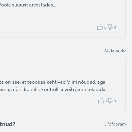
Poola suurust arvestades....
0
0
Matkaauto
a on see, et teoorias kehtivad Viini nõuded, aga
ema, mõni kohalik kontrollija võib jama tekitada.
1
0
utnud?
Üldfoorum