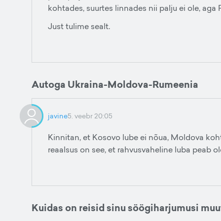
kohtades, suurtes linnades nii palju ei ole, aga 
Just tulime sealt.
Autoga Ukraina-Moldova-Rumeenia
javine
5. veebr 20:05
Kinnitan, et Kosovo lube ei nõua, Moldova koht
reaalsus on see, et rahvusvaheline luba peab ol
Kuidas on reisid sinu söögiharjumusi mu