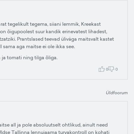
rat tegelikult tegema, siiani lemmik, Kreekast
on õigupoolest suur kandik erinevatest lihadest,
 tzatziki. Prantslased teevad üliväga maitsvalt kastet
üll sama aga maitse ei ole ikka see.
ja tomati ning tilga õliga.
0
0
Üldfoorum
tse all ja pole absoluutselt ohtlikud, ainult need
ldse Tallinna lennujaama turvakontroll on kohati