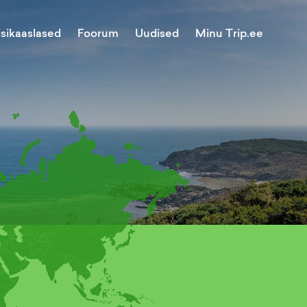
Minu Trip.ee
isikaaslased
Foorum
Uudised