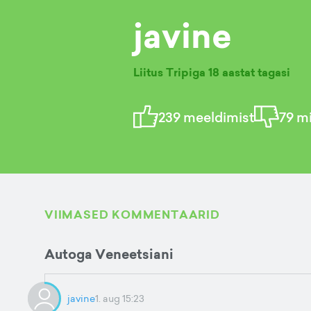
javine
Liitus Tripiga
18 aastat tagasi
239
meeldimist
79
mi
VIIMASED KOMMENTAARID
Autoga Veneetsiani
javine
1. aug 15:23