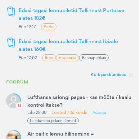
Edasi-tagasi lennupiletid Tallinnast Portosse
alates 182€
Eile 19:17
Porto
Edasi-tagasi lennupiletid Tallinnast Ibizale
alates 160€
Eile 17:07
Ibiza
Hispaania
Rannapuhkus
Kõik pakkumised
FOORUM
Lufthansa salongi pagas - kas mõõte / kaalu
kontrollitakse?
14
Eile 22:38
Loetud
736
korda
Λάουρι
Lendamine ja lennufirmad
Air baltic lennu hilinemine =