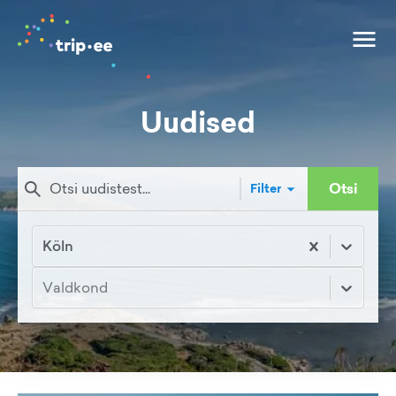
Uudised
Otsi
Filter
Köln
Valdkond