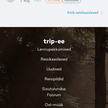
2. aug
TruT
Sri Lanka
Reisiideed
Kõik reisikaaslased
Lennupakkumised
Reisikaaslased
Uudised
Reisipildid
Sisuturundus
Foorum
Ost-müük