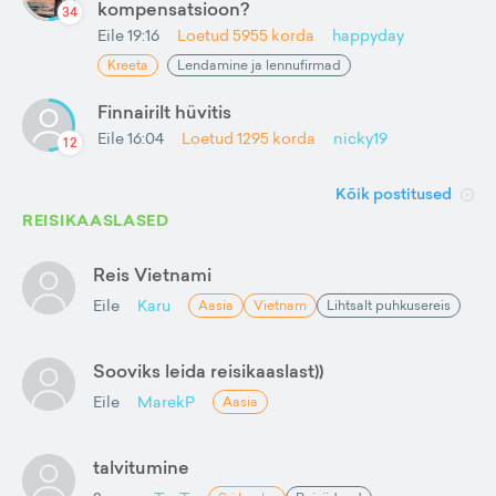
kompensatsioon?
34
Eile 19:16
Loetud
5955
korda
happyday
Kreeta
Lendamine ja lennufirmad
Finnairilt hüvitis
Eile 16:04
Loetud
1295
korda
nicky19
12
Kõik postitused
REISIKAASLASED
Reis Vietnami
Eile
Karu
Aasia
Vietnam
Lihtsalt puhkusereis
Sooviks leida reisikaaslast))
Eile
MarekP
Aasia
talvitumine