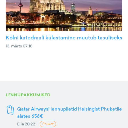
Kölni katedraali külastamine muutub tasuliseks
13. märts 07:18
LENNUPAKKUMISED
Qatar Airwaysi lennupiletid Helsingist Phuketile
alates 656€
Eile 20:22
Phuket