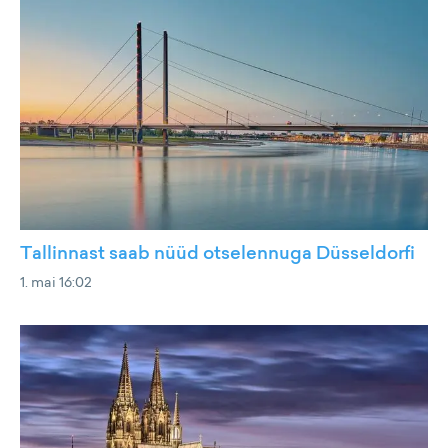
Tallinnast saab nüüd otselennuga Düsseldorfi
1. mai 16:02