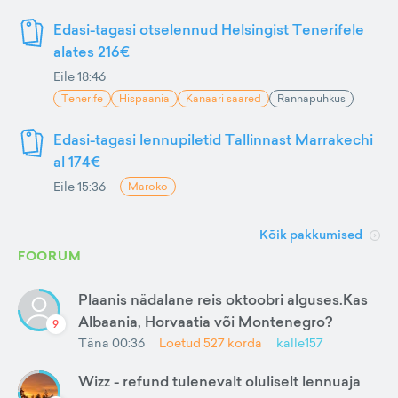
Edasi-tagasi otselennud Helsingist Tenerifele
alates 216€
Eile 18:46
Tenerife
Hispaania
Kanaari saared
Rannapuhkus
Edasi-tagasi lennupiletid Tallinnast Marrakechi
al 174€
Eile 15:36
Maroko
Kõik pakkumised
FOORUM
Plaanis nädalane reis oktoobri alguses.Kas
Albaania, Horvaatia või Montenegro?
9
Täna 00:36
Loetud
527
korda
kalle157
Wizz - refund tulenevalt oluliselt lennuaja