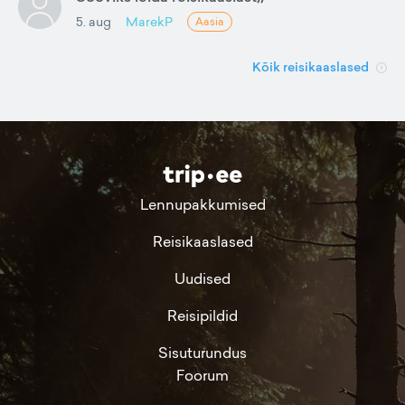
5. aug
MarekP
Aasia
Kõik reisikaaslased
Lennupakkumised
Reisikaaslased
Uudised
Reisipildid
Sisuturundus
Foorum