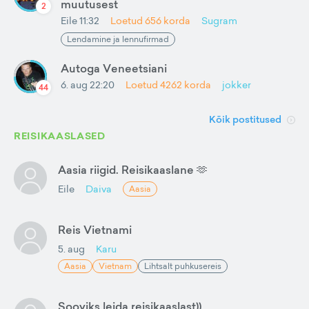
muutusest
2
Eile 11:32
Loetud
656
korda
Sugram
Lendamine ja lennufirmad
Autoga Veneetsiani
6. aug 22:20
Loetud
4262
korda
jokker
44
Kõik postitused
REISIKAASLASED
Aasia riigid. Reisikaaslane 🫶
Eile
Daiva
Aasia
Reis Vietnami
5. aug
Karu
Aasia
Vietnam
Lihtsalt puhkusereis
Sooviks leida reisikaaslast))