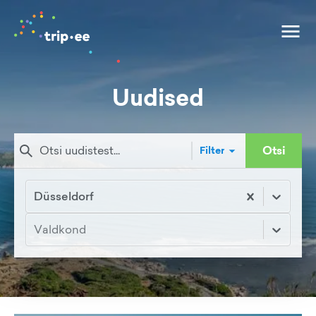
Uudised
Otsi
Filter
Düsseldorf
Valdkond