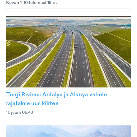
Kuvan 1-10 tulemust 18-st
Türgi Riviera: Antalya ja Alanya vahele
rajatakse uus kiirtee
11. juuni 08:43