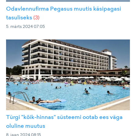
Odavlennufirma Pegasus muutis käsipagasi
tasuliseks
(
3
)
5. märts 2024 07:05
Türgi "kõik-hinnas" süsteemi ootab ees väga
oluline muutus
8. jaan 2024 08:15