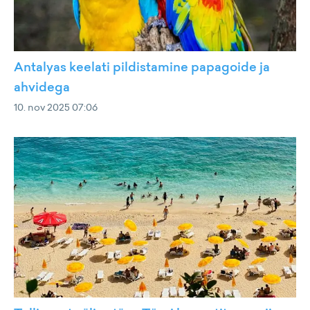
Antalyas keelati pildistamine papagoide ja
ahvidega
10. nov 2025 07:06