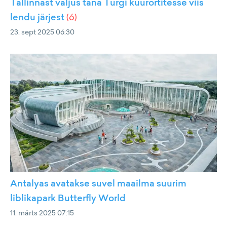
Tallinnast väljus täna Türgi kuurortitesse viis
lendu järjest
(
6
)
23. sept 2025 06:30
Antalyas avatakse suvel maailma suurim
liblikapark Butterfly World
11. märts 2025 07:15