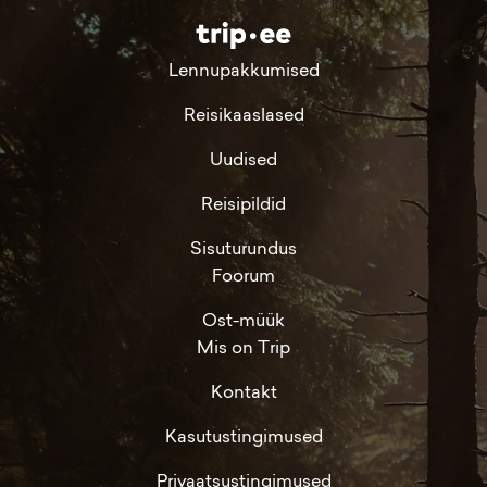
Lennupakkumised
Reisikaaslased
Uudised
Reisipildid
Sisuturundus
Foorum
Ost-müük
Mis on Trip
Kontakt
Kasutustingimused
Privaatsustingimused