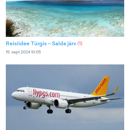
Reisiidee Türgis – Salda järv
(
1
)
15. sept 2024 10:05