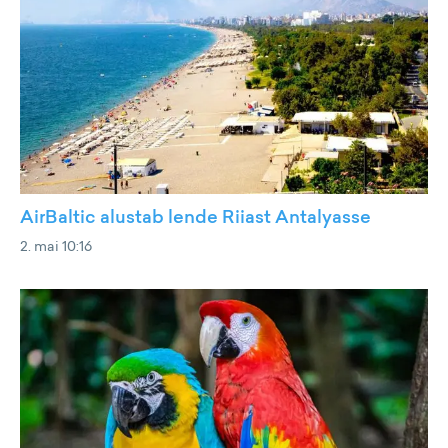
AirBaltic alustab lende Riiast Antalyasse
2. mai 10:16