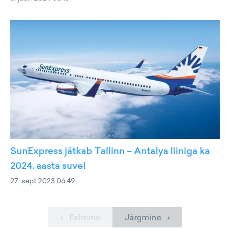
SunExpress jätkab Tallinn – Antalya liiniga ka
2024. aasta suvel
27. sept 2023 06:49
‹ Eelmine
Järgmine ›