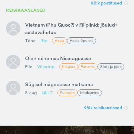
Kõik postitused
REISIKAASLASED
Vietnam (Phu Quoc?) v Filipiinid: jõulud+
aastavahetus
Täna
Rtc
Aasia
Aastalõpureis
Olen minemas Nicaraguasse
Eile
Viljartrip
Niagara
Panama
Söök ja jook
Sügisel mägedesse matkama
8. aug
Lilli T
Euroopa
Matkamine
Kõik reisikaaslased