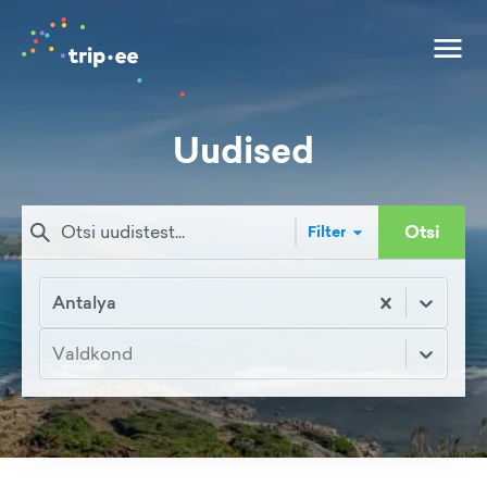
Uudised
Otsi
Filter
Antalya
Valdkond