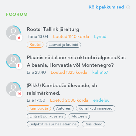
Kõik pakkumised
FOORUM
Rootsi Tallink järelturg
Täna 13:04
Loetud
1140
korda
Lyric6
6
Rootsi
Laevad ja kruiisid
Plaanis nädalane reis oktoobri alguses.Kas
Albaania, Horvaatia või Montenegro?
11
Eile 23:40
Loetud
1325
korda
kalle157
(Pikk!) Kambodža ülevaade, sh
reisimärkmed.
14
Eile 17:00
Loetud
2030
korda
endeluu
Kambodža
Autoreis
Kohalikud inimesed
Lihtsalt puhkusereis
Motoreis
Seljakotireis ja hääletamine
Reisiideed