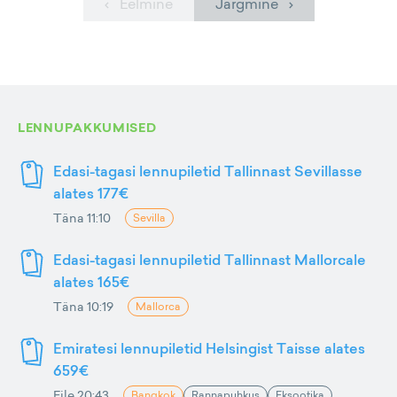
‹ Eelmine
Järgmine ›
LENNUPAKKUMISED
Edasi-tagasi lennupiletid Tallinnast Sevillasse
alates 177€
Täna 11:10
Sevilla
Edasi-tagasi lennupiletid Tallinnast Mallorcale
alates 165€
Täna 10:19
Mallorca
Emiratesi lennupiletid Helsingist Taisse alates
659€
Eile 20:43
Bangkok
Rannapuhkus
Eksootika