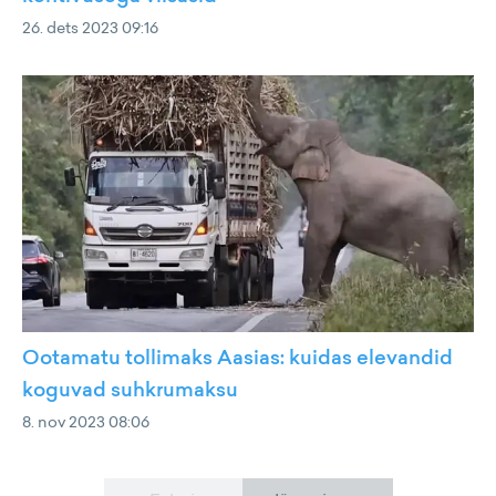
26. dets 2023 09:16
Ootamatu tollimaks Aasias: kuidas elevandid
koguvad suhkrumaksu
8. nov 2023 08:06