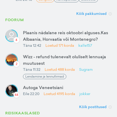
Kõik pakkumised
FOORUM
Plaanis nädalane reis oktoobri alguses.Kas
Albaania, Horvaatia või Montenegro?
4
Täna 12:42
Loetud
171
korda
kalle157
Wizz - refund tulenevalt oluliselt lennuaja
muutusest
2
Täna 11:32
Loetud
488
korda
Sugram
Lendamine ja lennufirmad
Autoga Veneetsiani
Eile 22:20
Loetud
4195
korda
jokker
44
Kõik postitused
REISIKAASLASED