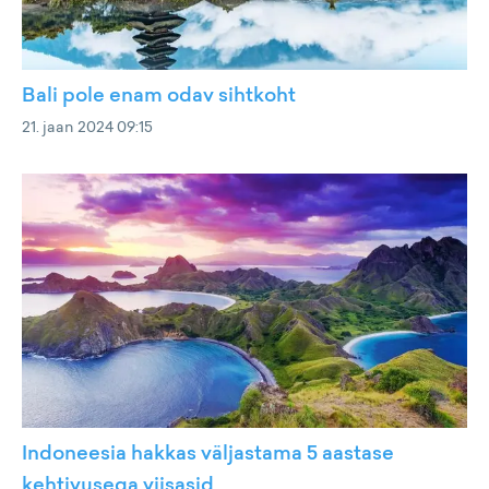
Bali pole enam odav sihtkoht
21. jaan 2024 09:15
Indoneesia hakkas väljastama 5 aastase
kehtivusega viisasid