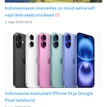
Indoneesiasse sisenedes on nüüd eelnevalt
vaja täita saabumiskaart
(
1
)
2. sept 2025 06:12
Indoneesias keelustati iPhone 16 ja Google
Pixel telefonid