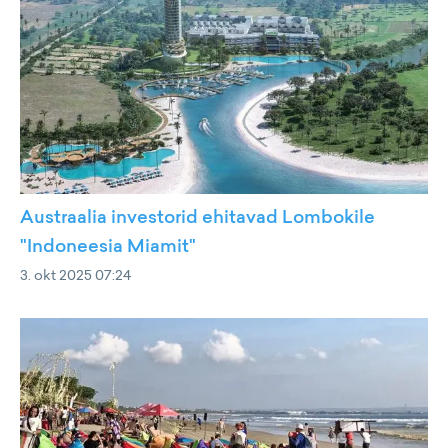
Austraalia investorid ehitavad Lombokile
"Indoneesia Miamit"
3. okt 2025 07:24