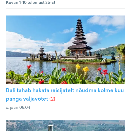
Kuvan 1-10 tulemust 26-st
Bali tahab hakata reisijatelt nõudma kolme kuu
panga väljavõtet
(
2
)
6. jaan 08:04