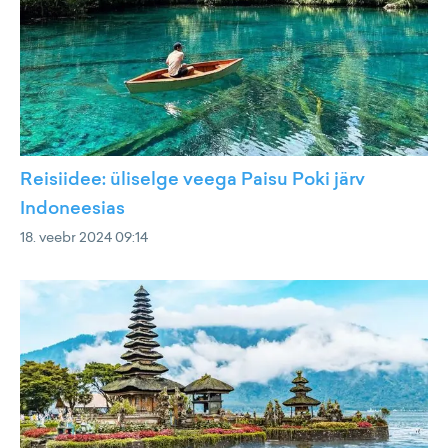
Reisiidee: üliselge veega Paisu Poki järv
Indoneesias
18. veebr 2024 09:14