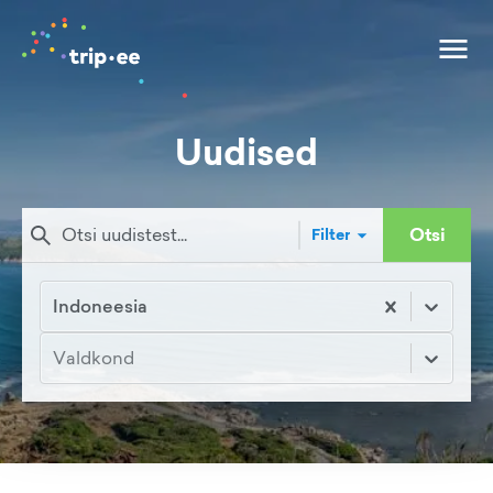
Uudised
Otsi
Filter
Indoneesia
Valdkond