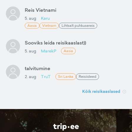
Reis Vietnami
5. aug
Karu
Aasia
Vietnam
Lihtsalt puhkusereis
Sooviks leida reisikaaslast))
5. aug
MarekP
Aasia
talvitumine
2. aug
TruT
Sri Lanka
Reisiideed
Kõik reisikaaslased