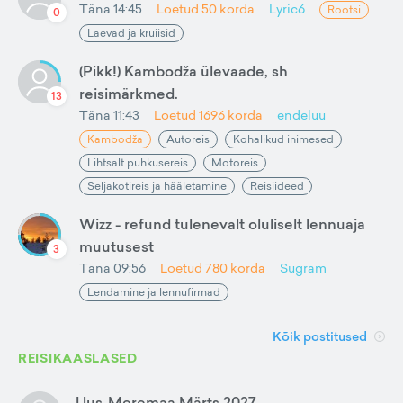
Täna 14:45
Loetud
50
korda
Lyric6
Rootsi
0
Laevad ja kruiisid
(Pikk!) Kambodža ülevaade, sh
reisimärkmed.
13
Täna 11:43
Loetud
1696
korda
endeluu
Kambodža
Autoreis
Kohalikud inimesed
Lihtsalt puhkusereis
Motoreis
Seljakotireis ja hääletamine
Reisiideed
Wizz - refund tulenevalt oluliselt lennuaja
muutusest
3
Täna 09:56
Loetud
780
korda
Sugram
Lendamine ja lennufirmad
Kõik postitused
REISIKAASLASED
Uus-Meremaa Märts 2027