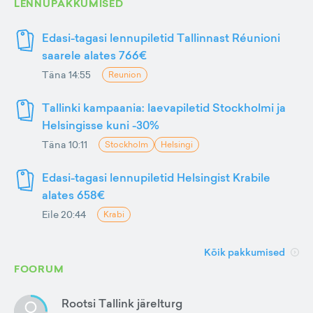
LENNUPAKKUMISED
Edasi-tagasi lennupiletid Tallinnast Réunioni
saarele alates 766€
Täna 14:55
Reunion
Tallinki kampaania: laevapiletid Stockholmi ja
Helsingisse kuni -30%
Täna 10:11
Stockholm
Helsingi
Edasi-tagasi lennupiletid Helsingist Krabile
alates 658€
Eile 20:44
Krabi
Kõik pakkumised
FOORUM
Rootsi Tallink järelturg