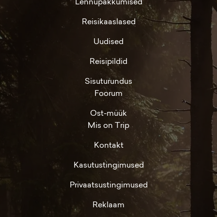
Lennupakkumised
Reisikaaslased
Uudised
Reisipildid
Sisuturundus
Foorum
Ost-müük
Mis on Trip
Kontakt
Kasutustingimused
Privaatsustingimused
Reklaam