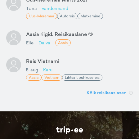
Täna
vandermand
Uus-Meremaa
Autoreis
Matkamine
Aasia riigid. Reisikaaslane 🫶
Eile
Daiva
Aasia
Reis Vietnami
5. aug
Karu
Aasia
Vietnam
Lihtsalt puhkusereis
Kõik reisikaaslased