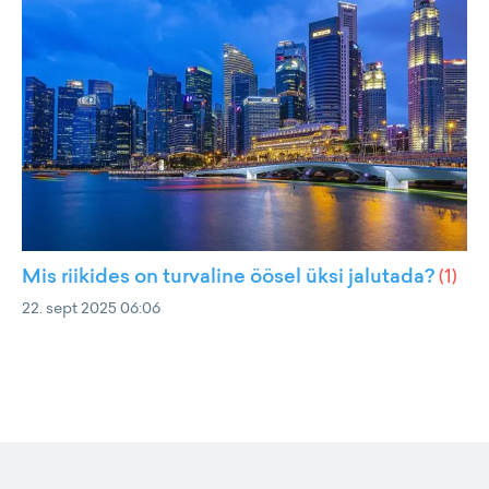
Mis riikides on turvaline öösel üksi jalutada?
(
1
)
22. sept 2025 06:06