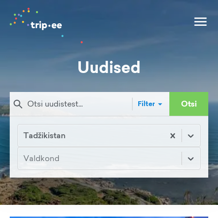
Uudised
Otsi
Filter
Tadžikistan
Valdkond