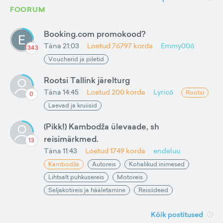
FOORUM
Booking.com promokood?
Täna 21:03
Loetud
76797
korda
Emmy006
1343
Voucherid ja piletid
Rootsi Tallink järelturg
Täna 14:45
Loetud
200
korda
Lyric6
Rootsi
0
Laevad ja kruiisid
(Pikk!) Kambodža ülevaade, sh
reisimärkmed.
13
Täna 11:43
Loetud
1749
korda
endeluu
Kambodža
Autoreis
Kohalikud inimesed
Lihtsalt puhkusereis
Motoreis
Seljakotireis ja hääletamine
Reisiideed
Kõik postitused