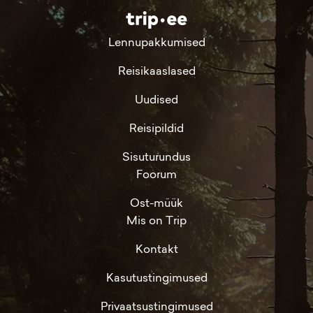
Lennupakkumised
Reisikaaslased
Uudised
Reisipildid
Sisuturundus
Foorum
Ost-müük
Mis on Trip
Kontakt
Kasutustingimused
Privaatsustingimused