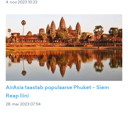
4. nov 2023 10:23
AirAsia taastab populaarse Phuket – Siem
Reap liini
28. mai 2023 07:54