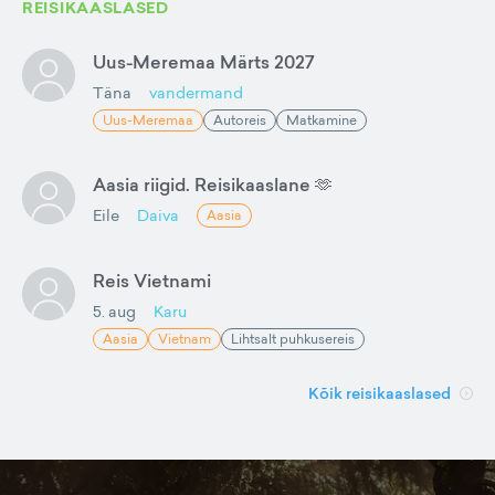
REISIKAASLASED
Uus-Meremaa Märts 2027
Täna
vandermand
Uus-Meremaa
Autoreis
Matkamine
Aasia riigid. Reisikaaslane 🫶
Eile
Daiva
Aasia
Reis Vietnami
5. aug
Karu
Aasia
Vietnam
Lihtsalt puhkusereis
Kõik reisikaaslased