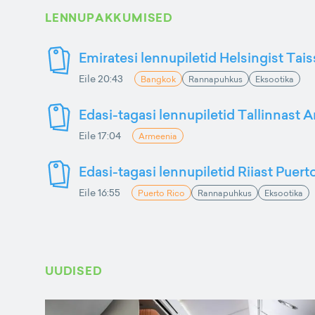
LENNUPAKKUMISED
Emiratesi lennupiletid Helsingist Tai
Eile 20:43
Bangkok
Rannapuhkus
Eksootika
Edasi-tagasi lennupiletid Tallinnast 
Eile 17:04
Armeenia
Edasi-tagasi lennupiletid Riiast Puer
Eile 16:55
Puerto Rico
Rannapuhkus
Eksootika
UUDISED