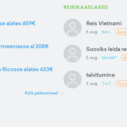
REISIKAASLASED
sse alates 659€
Reis Vietnami
5. aug
Karu
Aasia
Armeeniasse al 208€
Sooviks leida rei
5. aug
MarekP
A
to Ricosse alates 633€
talvitumine
2. aug
TruT
Sri L
Kõik pakkumised