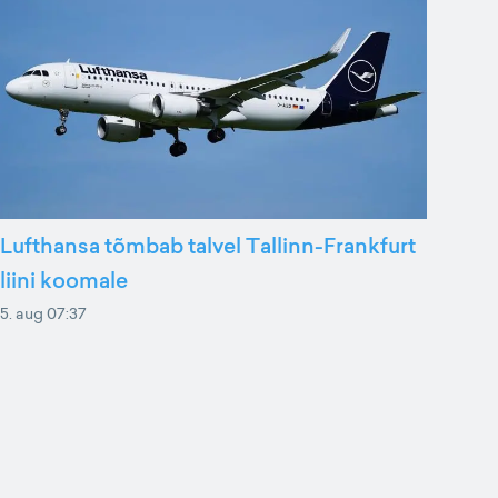
Lufthansa tõmbab talvel Tallinn-Frankfurt
liini koomale
5. aug 07:37