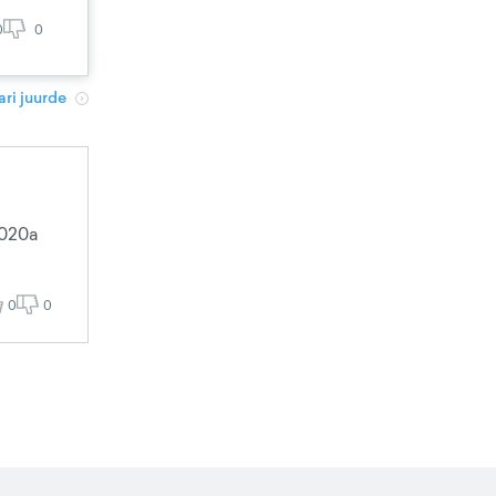
0
0
ri juurde
2020a
0
0