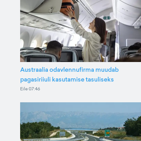
Austraalia odavlennufirma muudab
pagasiriiuli kasutamise tasuliseks
Eile 07:46