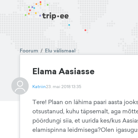
Foorum
/
Elu välismaal
Elama Aasiasse
Katriin
23. mai 2018 13:35
Tere! Plaan on lähima paari aasta jooksu
otsustanud, kuhu täpsemalt, aga mõtte
pöördungi siia, et uurida kes/kus Aasi
elamispinna leidmisega?Olen igasuguse