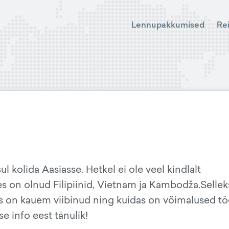
Lennupakkumised
Re
l kolida Aasiasse. Hetkel ei ole veel kindlalt
s on olnud Filipiinid, Vietnam ja Kambodža.Sellek
as on kauem viibinud ning kuidas on võimalused tö
 info eest tänulik!