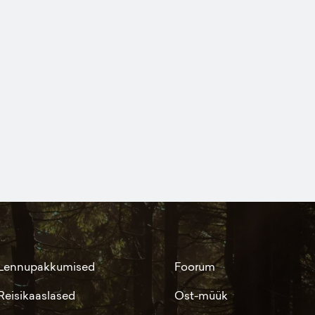
Lennupakkumised
Foorum
Reisikaaslased
Ost-müük