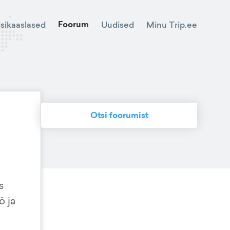
Foorum
Minu Trip.ee
isikaaslased
Uudised
Otsi foorumist
s
ö ja