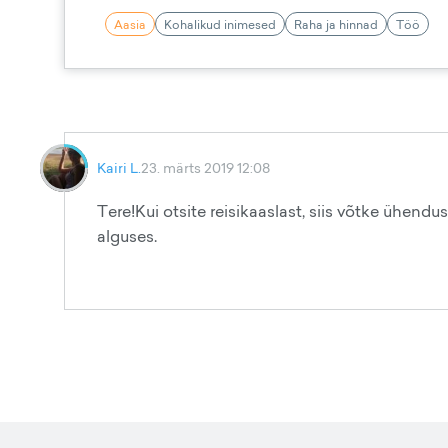
Aasia
Kohalikud inimesed
Raha ja hinnad
Töö
Kairi L.
23. märts 2019 12:08
Tere!Kui otsite reisikaaslast, siis võtke ühend
alguses.