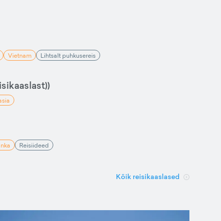
Vietnam
Lihtsalt puhkusereis
sikaaslast))
asia
anka
Reisiideed
Kõik reisikaaslased