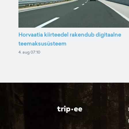
Horvaatia kiirteedel rakendub digitaalne
teemaksusüsteem
4. aug 07:10