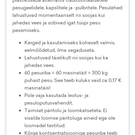
plastikuvaba alternatiiv traditsionaalsetele
pesugeelidele, kapslitele ja -pulbritele. Pesulehed
lahustuvad momentaanselt nii soojas kui
jahedas vees ja sobivad igat tüüpi pesu
pesemiseks.
Kerged ja kasutamiseks koheselt valmis,
eelmõõdetud, ilma segaduseta.
Lahustuvad täielikult nii soojas kui ka
jahedas vees.
60 pesuriba = 60 masinatäit = 300 kg
puhast pesu. See teeb kuluks vaid ca 0,17 €
masinatäis!
Pole vaja kasutada leotus- ja
pesuloputusvahendit.
Taimset päritolu ja loomkatseteta. Ei
sisalda loomse päritoluga aineid ega ole
loomadel testitud.
Kõrge kontsentratsiooniga pesuriba teeb