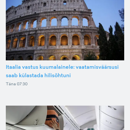
Itaalia vastus kuumalainele: vaatamisväärsusi
saab külastada hilisõhtuni
Täna 07:30