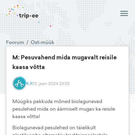
Foorum
/
Ost-müük
M: Pesuvahend mida mugavalt reisile
kaasa võtta
K.R
13. jaan 2024 23:55
Müügiks pakkuda mõned biolagunevad
pesulehed mida on äärmiselt mugav ka reisile
kaasa võtta!
Biolagunevad pesulehed on täielikult