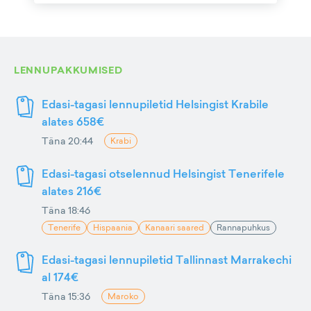
LENNUPAKKUMISED
Edasi-tagasi lennupiletid Helsingist Krabile
alates 658€
Täna 20:44
Krabi
Edasi-tagasi otselennud Helsingist Tenerifele
alates 216€
Täna 18:46
Tenerife
Hispaania
Kanaari saared
Rannapuhkus
Edasi-tagasi lennupiletid Tallinnast Marrakechi
al 174€
Täna 15:36
Maroko