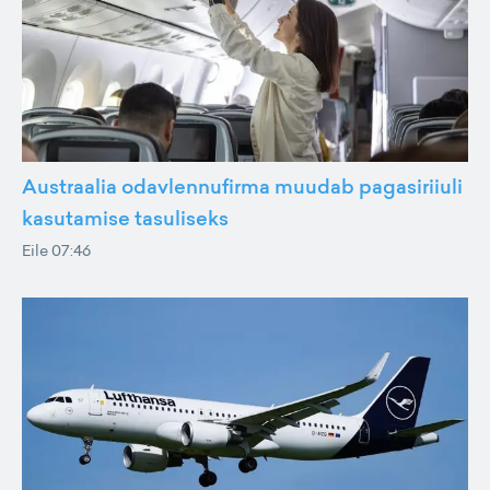
Austraalia odavlennufirma muudab pagasiriiuli
kasutamise tasuliseks
Eile 07:46