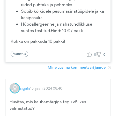
riided puhtaks ja pehmeks.
Sobib kõikidele pesumasinatüüpidele ja ka
käsipesuks.
Hüpoallergeenne ja nahatundlikkuse
suhtes testitud.Hind: 10 € / pakk
Kokku on pakkuda 10 pakki!
Varustus
0
0
Mine uusima kommentaari juurde
sigala
15. jaan 2024 08:40
Huvitav, mis kaubamärgiga tegu või kus
valmistatud?