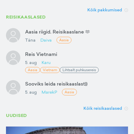
Kõik pakkumised
REISIKAASLASED
Aasia riigid. Reisikaaslane 🫶
Täna
Daiva
Aasia
Reis Vietnami
5. aug
Karu
Aasia
Vietnam
Lihtsalt puhkusereis
Sooviks leida reisikaaslast))
5. aug
MarekP
Aasia
Kõik reisikaaslased
UUDISED