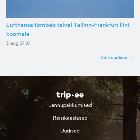
Lufthansa tõmbab talvel Tallinn-Frankfurt liini
koomale
5. aug 07:37
Kõik uudised
Lennupakkumised
Reisikaaslased
Uudised