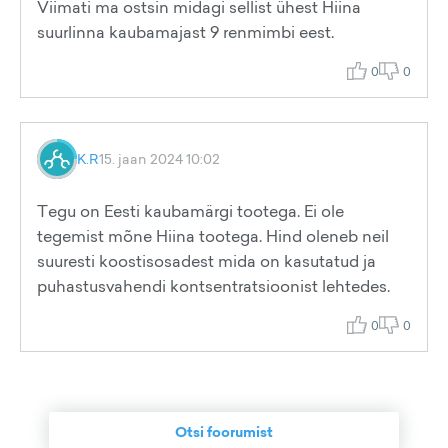
Viimati ma ostsin midagi sellist ühest Hiina
suurlinna kaubamajast 9 renmimbi eest.
0
0
K.R
15. jaan 2024 10:02
Tegu on Eesti kaubamärgi tootega. Ei ole
tegemist mõne Hiina tootega. Hind oleneb neil
suuresti koostisosadest mida on kasutatud ja
puhastusvahendi kontsentratsioonist lehtedes.
0
0
Otsi foorumist