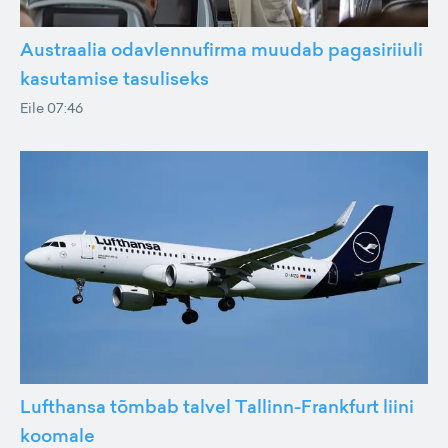
Austraalia odavlennufirma muudab pagasiriiuli
kasutamise tasuliseks
Eile 07:46
Lufthansa tõmbab talvel Tallinn-Frankfurt liini
koomale