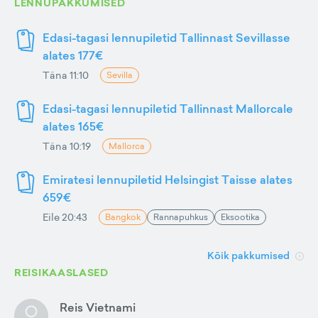
LENNUPAKKUMISED
Edasi-tagasi lennupiletid Tallinnast Sevillasse
alates 177€
Täna 11:10
Sevilla
Edasi-tagasi lennupiletid Tallinnast Mallorcale
alates 165€
Täna 10:19
Mallorca
Emiratesi lennupiletid Helsingist Taisse alates
659€
Eile 20:43
Bangkok
Rannapuhkus
Eksootika
Kõik pakkumised
REISIKAASLASED
Reis Vietnami