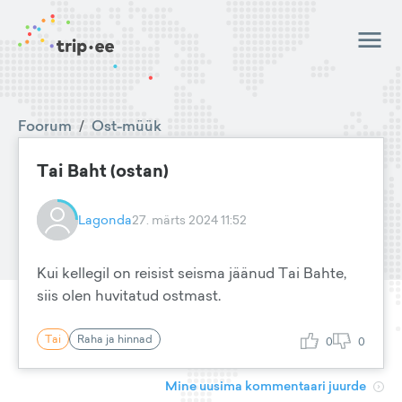
Foorum
/
Ost-müük
Tai Baht (ostan)
Lagonda
27. märts 2024 11:52
Kui kellegil on reisist seisma jäänud Tai Bahte,
siis olen huvitatud ostmast.
Tai
Raha ja hinnad
0
0
Mine uusima kommentaari juurde