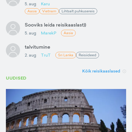
5. aug
Karu
Aasia
Vietnam
Lihtsalt puhkusereis
Sooviks leida reisikaaslast))
5. aug
MarekP
Aasia
talvitumine
2. aug
TruT
Sri Lanka
Reisiideed
Kõik reisikaaslased
UUDISED