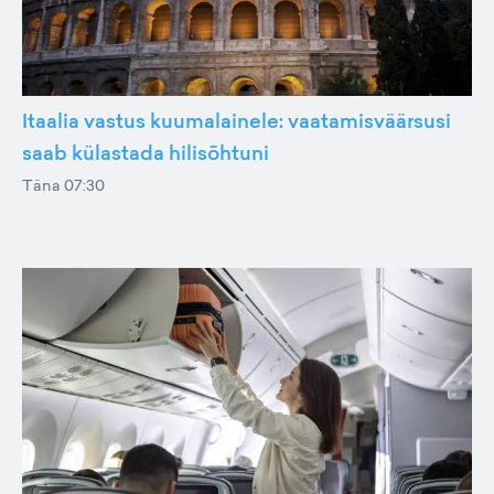
Itaalia vastus kuumalainele: vaatamisväärsusi
saab külastada hilisõhtuni
Täna 07:30