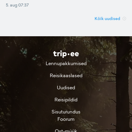
5. aug 07:37
Kõik uudised
Lennupakkumised
Reisikaaslased
Uudised
Reisipildid
Sisuturundus
Foorum
Ost-müük