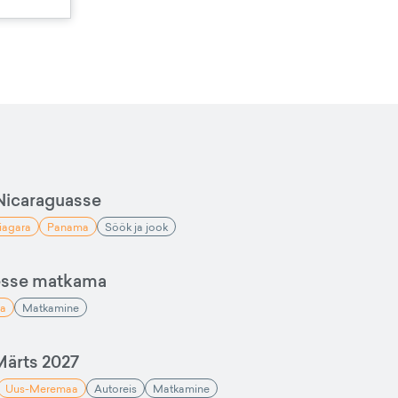
Nicaraguasse
iagara
Panama
Söök ja jook
esse matkama
a
Matkamine
ärts 2027
Uus-Meremaa
Autoreis
Matkamine