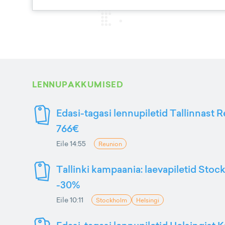
LENNUPAKKUMISED
Edasi-tagasi lennupiletid Tallinnast R
766€
Eile 14:55
Reunion
Tallinki kampaania: laevapiletid Stoc
-30%
Eile 10:11
Stockholm
Helsingi