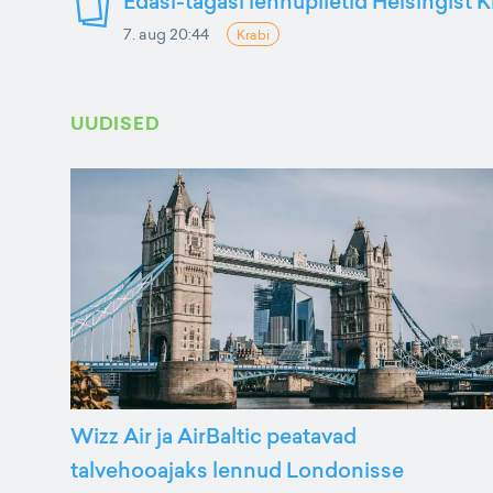
Edasi-tagasi lennupiletid Helsingist K
7. aug 20:44
Krabi
UUDISED
Wizz Air ja AirBaltic peatavad
talvehooajaks lennud Londonisse