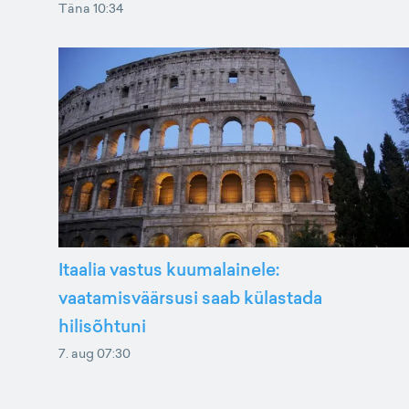
Täna 10:34
Itaalia vastus kuumalainele:
vaatamisväärsusi saab külastada
hilisõhtuni
7. aug 07:30