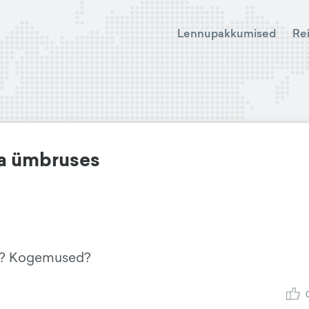
Lennupakkumised
Re
ha ümbruses
st? Kogemused?