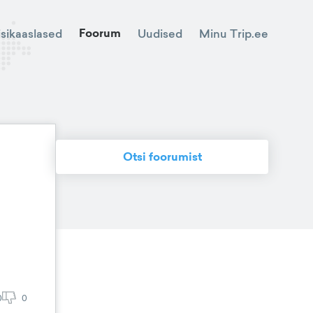
Foorum
Minu Trip.ee
isikaaslased
Uudised
Otsi foorumist
0
0