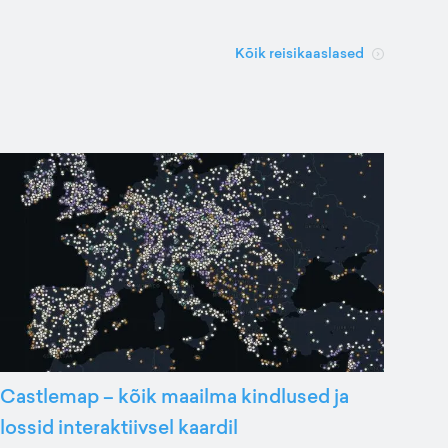
Kõik reisikaaslased
Castlemap – kõik maailma kindlused ja
lossid interaktiivsel kaardil