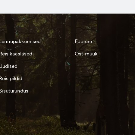
Lennupakkumised
Foorum
Reisikaaslased
Ost-müük
Uudised
Reisipildid
Sisuturundus