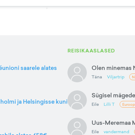
REISIKAASLASED
éunioni saarele alates
Olen minemas 
Täna
Viljartrip
N
Sügisel mäged
kholmi ja Helsingisse kuni
Eile
Lilli T
Euroop
Uus-Meremaa M
Eile
vandermand