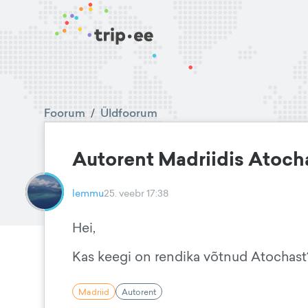
Foorum
/
Üldfoorum
Autorent Madriidis Atoc
lemmu
25. veebr 17:38
Hei,
Kas keegi on rendika võtnud Atocha
Madriid
Autorent