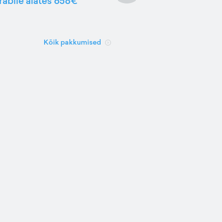
rabile alates 658€
Kõik pakkumised