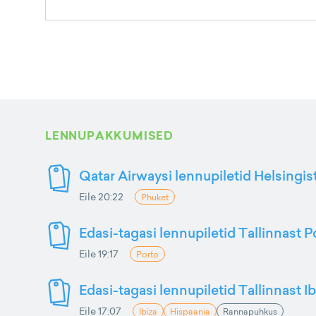
LENNUPAKKUMISED
Qatar Airwaysi lennupiletid Helsingis
Eile 20:22
Phuket
Edasi-tagasi lennupiletid Tallinnast P
Eile 19:17
Porto
Edasi-tagasi lennupiletid Tallinnast Ib
Eile 17:07
Ibiza
Hispaania
Rannapuhkus