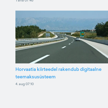
Täna 07:46
Horvaatia kiirteedel rakendub digitaalne
teemaksusüsteem
4. aug 07:10