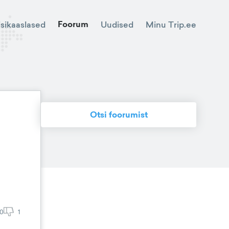
Foorum
Minu Trip.ee
isikaaslased
Uudised
Otsi foorumist
0
1