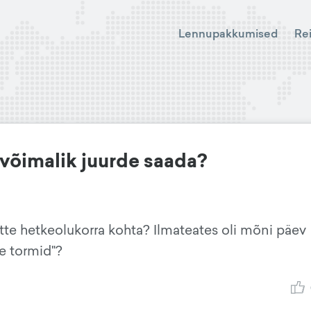
Lennupakkumised
Re
 võimalik juurde saada?
te hetkeolukorra kohta? Ilmateates oli mõni päev
se tormid"?