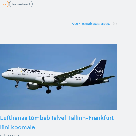
anka
Reisiideed
Kõik reisikaaslased
Lufthansa tõmbab talvel Tallinn-Frankfurt
liini koomale