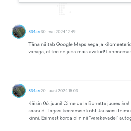
834arr
30. mai 2024 12:49
Täna näitab Google Maps aega ja kilomeeterid,
värviga, et tee on juba mais avatud! Lähenema
834arr
20. juuni 2024 15:03
Käisin 06. juunil Cime de la Bonette juures ära!
saanud. Tagasi keeramise koht Jausiersi toimus
kinni. Esimest korda olin nii "varakevadel" aut