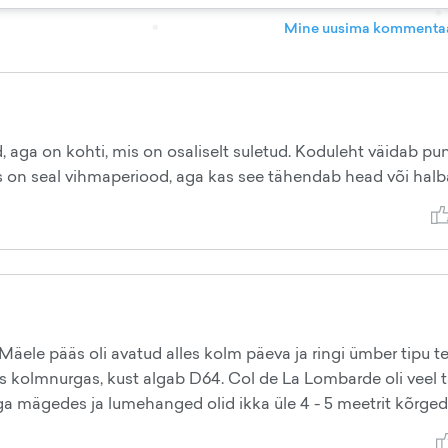
Mine uusima kommentaa
 aga on kohti, mis on osaliselt suletud. Koduleht väidab pu
s on seal vihmaperiood, aga kas see tähendab head või halb
 Mäele pääs oli avatud alles kolm päeva ja ringi ümber tipu t
 kolmnurgas, kust algab D64. Col de La Lombarde oli veel t
oga mägedes ja lumehanged olid ikka üle 4 - 5 meetrit kõrged