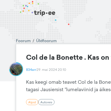
Foorum
/
Üldfoorum
Col de la Bonette . Kas on
834arr
29. mai 2024 20:10
Kas keegi omab teavet Col de la Bonet
tagasi Jausiersist "lumelaviinid ja äike
Alpid
Autoreis