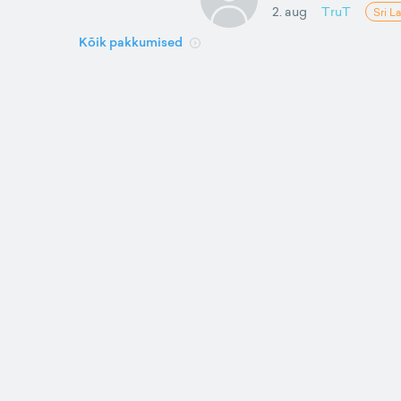
2. aug
TruT
Sri L
Kõik pakkumised