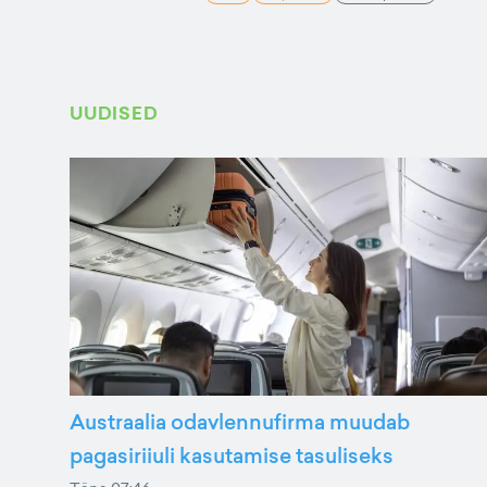
UUDISED
Austraalia odavlennufirma muudab
pagasiriiuli kasutamise tasuliseks