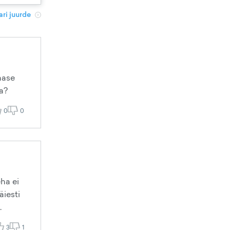
ri juurde
nase
a?
0
0
eha ei
äiesti
.
3
1