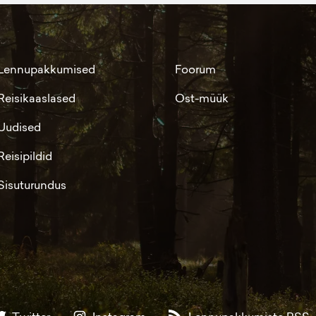
Lennupakkumised
Foorum
Reisikaaslased
Ost-müük
Uudised
Reisipildid
Sisuturundus