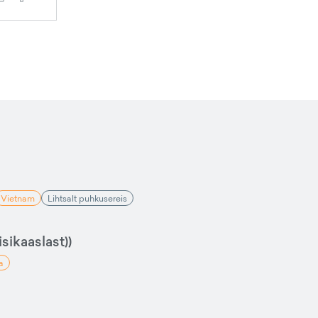
Vietnam
Lihtsalt puhkusereis
sikaaslast))
a