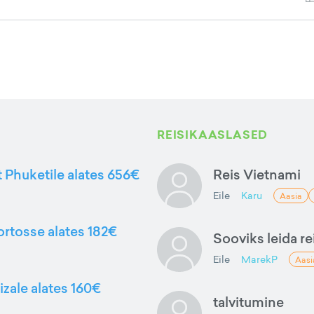
REISIKAASLASED
t Phuketile alates 656€
Reis Vietnami
Eile
Karu
Aasia
ortosse alates 182€
Sooviks leida rei
Eile
MarekP
Aasi
izale alates 160€
talvitumine