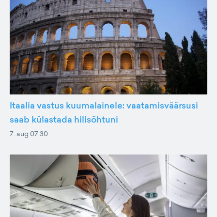
Itaalia vastus kuumalainele: vaatamisväärsusi
saab külastada hilisõhtuni
7. aug 07:30