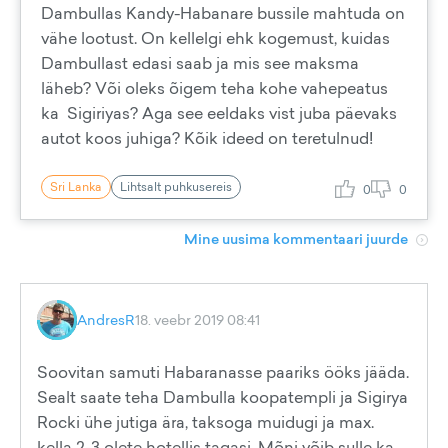
Dambullas Kandy-Habanare bussile mahtuda on
vähe lootust. On kellelgi ehk kogemust, kuidas
Dambullast edasi saab ja mis see maksma
läheb? Või oleks õigem teha kohe vahepeatus
ka Sigiriyas? Aga see eeldaks vist juba päevaks
autot koos juhiga? Kõik ideed on teretulnud!
Sri Lanka
Lihtsalt puhkusereis
0
0
Mine uusima kommentaari juurde
AndresR
18. veebr 2019 08:41
Soovitan samuti Habaranasse paariks ööks jääda.
Sealt saate teha Dambulla koopatempli ja Sigirya
Rocki ühe jutiga ära, taksoga muidugi ja max.
kella 2-3 olete hotellis tagasi. Mõni võib sulle ka