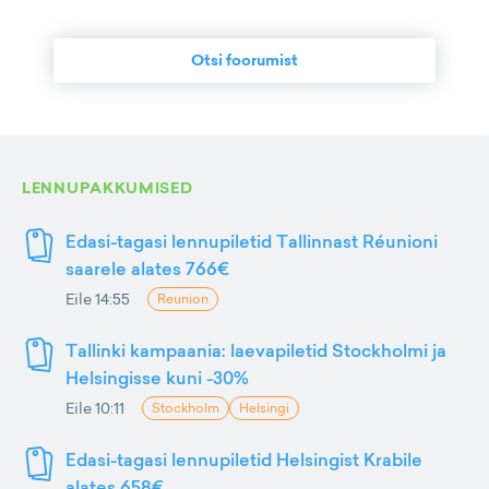
Otsi foorumist
LENNUPAKKUMISED
Edasi-tagasi lennupiletid Tallinnast Réunioni
saarele alates 766€
Eile 14:55
Reunion
Tallinki kampaania: laevapiletid Stockholmi ja
Helsingisse kuni -30%
Eile 10:11
Stockholm
Helsingi
Edasi-tagasi lennupiletid Helsingist Krabile
alates 658€