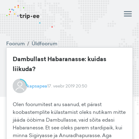
Foorum
/
Üldfoorum
Dambullast Habaranasse: kuidas
liikuda?
kapsapea
17. veebr 2019 20:50
Olen foorumitest aru saanud, et pärast
koobastemplite külastamist oleks nutikam mitte
jääda ööbima Dambullasse, vaid sõita edasi
Habaranesse. Et see oleks parem stardipaik, kui
minna Sigiryasse ja Anuradhapurasse. Aga