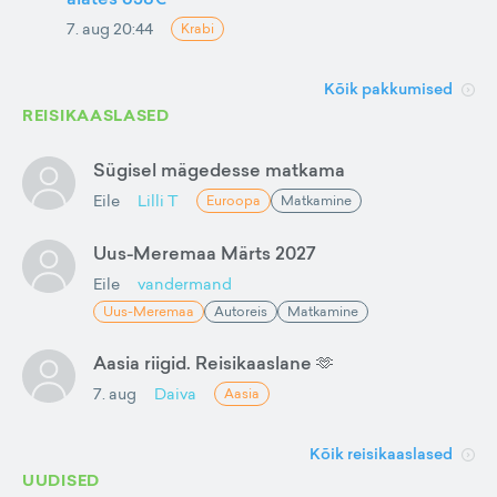
7. aug 20:44
Krabi
Kõik pakkumised
REISIKAASLASED
Sügisel mägedesse matkama
Eile
Lilli T
Euroopa
Matkamine
Uus-Meremaa Märts 2027
Eile
vandermand
Uus-Meremaa
Autoreis
Matkamine
Aasia riigid. Reisikaaslane 🫶
7. aug
Daiva
Aasia
Kõik reisikaaslased
UUDISED