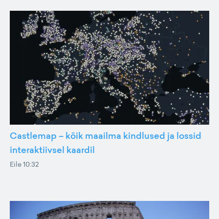
Castlemap – kõik maailma kindlused ja lossid
interaktiivsel kaardil
Eile 10:32