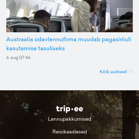
Austraalia odavlennufirma muudab pagasiriiuli
kasutamise tasuliseks
6. aug 07:46
Kõik uudised
Lennupakkumised
Reisikaaslased