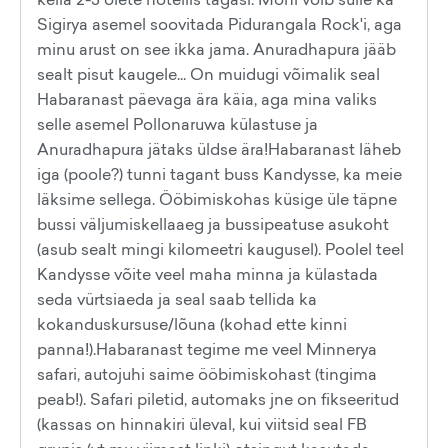
Sigirya asemel soovitada Pidurangala Rock'i, aga
minu arust on see ikka jama. Anuradhapura jääb
sealt pisut kaugele... On muidugi võimalik seal
Habaranast päevaga ära käia, aga mina valiks
selle asemel Pollonaruwa külastuse ja
Anuradhapura jätaks üldse ära!Habaranast läheb
iga (poole?) tunni tagant buss Kandysse, ka meie
läksime sellega. Ööbimiskohas küsige üle täpne
bussi väljumiskellaaeg ja bussipeatuse asukoht
(asub sealt mingi kilomeetri kaugusel). Poolel teel
Kandysse võite veel maha minna ja külastada
seda vürtsiaeda ja seal saab tellida ka
kokanduskursuse/lõuna (kohad ette kinni
panna!).Habaranast tegime me veel Minnerya
safari, autojuhi saime ööbimiskohast (tingima
peab!). Safari piletid, automaks jne on fikseeritud
(kassas on hinnakiri üleval, kui viitsid seal FB