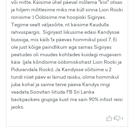
või mitte. Käisime ühel päeval mõlema "kivi" otsas
ja hiljem mõtlesime miks me küll sinna Lion Rocki
ronisime :) Ööbisime me hoopiski Sigiryas.
Tegime sealt väljasõite, nt käisime Kaudulla
rahvuspargis. Sigiryast liikusime edasi Kandysse
bussiga, mis käib 1x päevas hommikul pool 7. Ei
ole just kõige paindlikum aga samas Sigiryas
peatudes oli muudes kohtades kuidagi mugavam
käia (jala kõndisime ööbimiskohast Lion Rocki ja
Pidurandala Rocki). Ja Kandysse sõitsime u 2
tundi niiet päev ei läinud raisku, olime hommikul
juba kohal ja saime terve päeva Kandys ringi
vaadata.Soovitan liituda FB Sri Lanka
backpackers grupiga kust ma sain 90% infost reisi
jaoks.
1
1