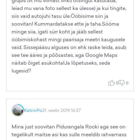
grupis (vt mu viimast linki) otsingut kasutada,
leiad mu vana foto sellest ka ülesse) ja kui tingite,
siis vaid autojuhi tasu üle.Ööbisime siin ja
soovitan! Kummardatakse ette ja taha.Sööma
minge siia, igati sürr koht ja jääb sellest
ööbimiskohast mingi paarisaja meetri kaugusele
vaid. Sissepääsu alguses on ehk raske leida, asub
see tee ääres ja põõsastes, aga Google Maps
näitab õiget asukohta!Ja lõpetuseks, seda
lugesid?
0
0
KatrinPo
21. veebr 2019 16:27
Mina just soovitan Pidurangala Rocki aga see on
tegelikult maitse asi kas sulle meeldib rahvamass