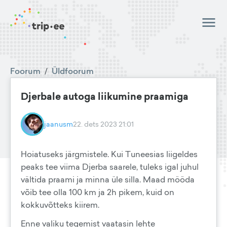
Foorum
/
Üldfoorum
Djerbale autoga liikumine praamiga
jaanusm
22. dets 2023 21:01
Hoiatuseks järgmistele. Kui Tuneesias liigeldes
peaks tee viima Djerba saarele, tuleks igal juhul
vältida praami ja minna üle silla. Maad mööda
võib tee olla 100 km ja 2h pikem, kuid on
kokkuvõtteks kiirem.
Enne valiku tegemist vaatasin lehte