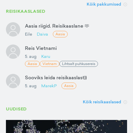
Kõik pakkumised
REISIKAASLASED
Aasia riigid. Reisikaaslane 🫶
Eile
Daiva
Aasia
Reis Vietnami
5. aug
Karu
Aasia
Vietnam
Lihtsalt puhkusereis
Sooviks leida reisikaaslast))
5. aug
MarekP
Aasia
Kõik reisikaaslased
UUDISED