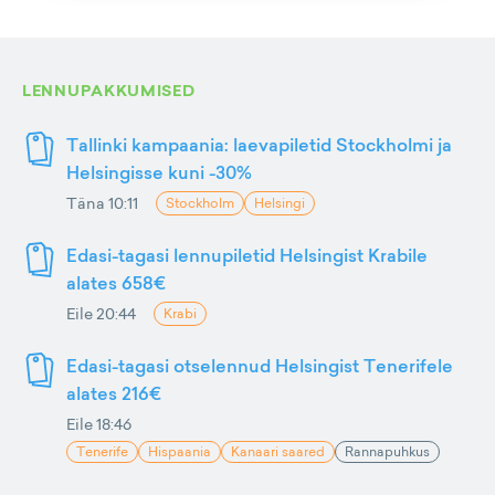
LENNUPAKKUMISED
Tallinki kampaania: laevapiletid Stockholmi ja
Helsingisse kuni -30%
Täna 10:11
Stockholm
Helsingi
Edasi-tagasi lennupiletid Helsingist Krabile
alates 658€
Eile 20:44
Krabi
Edasi-tagasi otselennud Helsingist Tenerifele
alates 216€
Eile 18:46
Tenerife
Hispaania
Kanaari saared
Rannapuhkus