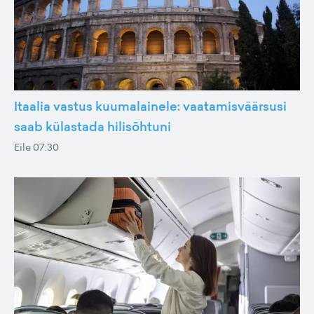
Itaalia vastus kuumalainele: vaatamisväärsusi
saab külastada hilisõhtuni
Eile 07:30