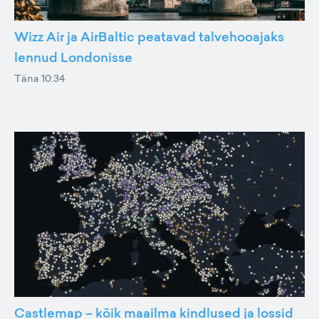
Wizz Air ja AirBaltic peatavad talvehooajaks
lennud Londonisse
Täna 10:34
Castlemap – kõik maailma kindlused ja lossid