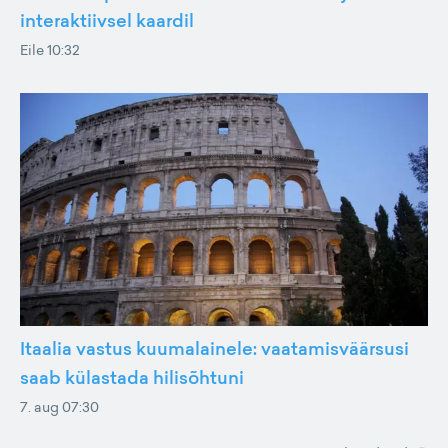
interaktiivsel kaardil
Eile 10:32
Itaalia vastus kuumalainele: vaatamisväärsusi
saab külastada hilisõhtuni
7. aug 07:30