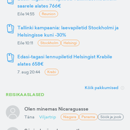
saarele alates 766€
Eile 14:55
Reunion
Tallinki kampaania: laevapiletid Stockholmi ja
Helsingisse kuni -30%
Eile 10:11
Stockholm
Helsingi
Edasi-tagasi lennupiletid Helsingist Krabile
alates 658€
7. aug 20:44
Krabi
Kõik pakkumised
REISIKAASLASED
Olen minemas Nicaraguasse
Täna
Viljartrip
Niagara
Panama
Söök ja jook