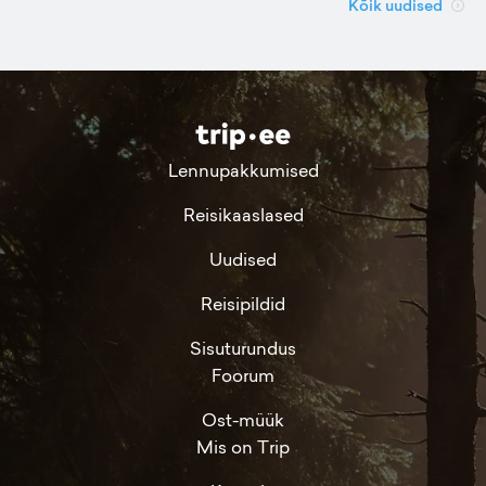
Kõik uudised
Lennupakkumised
Reisikaaslased
Uudised
Reisipildid
Sisuturundus
Foorum
Ost-müük
Mis on Trip