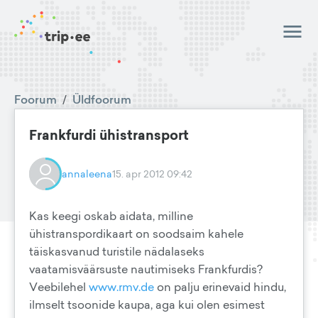
Foorum
/
Üldfoorum
Frankfurdi ühistransport
annaleena
15. apr 2012 09:42
Kas keegi oskab aidata, milline
ühistranspordikaart on soodsaim kahele
täiskasvanud turistile nädalaseks
vaatamisväärsuste nautimiseks Frankfurdis?
Veebilehel
www.rmv.de
on palju erinevaid hindu,
ilmselt tsoonide kaupa, aga kui olen esimest