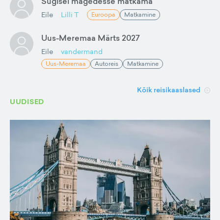
Sügisel mägedesse matkama
Eile
Lilli T
Euroopa
Matkamine
Uus-Meremaa Märts 2027
Eile
vandermand
Uus-Meremaa
Autoreis
Matkamine
Kõik reisikaaslased
UUDISED