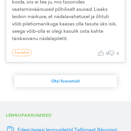
korda, siis ei tea ju, mis tsoonides
vaatamisväärsused põhiliselt asuvad. Lisaks
leidsin märkuse, et nädalavahetusel ja õhtuti
võib piletiomanikuga kaasas olla tasuta üks isik,
seega võib-olla ei olegi kasulik osta kahte
täiskasvanu nädalapiletit.
Frankfurt
0
0
Otsi foorumist
LENNUPAKKUMISED
Edasi-tagasi lennupiletid Tallinnast Réunioni