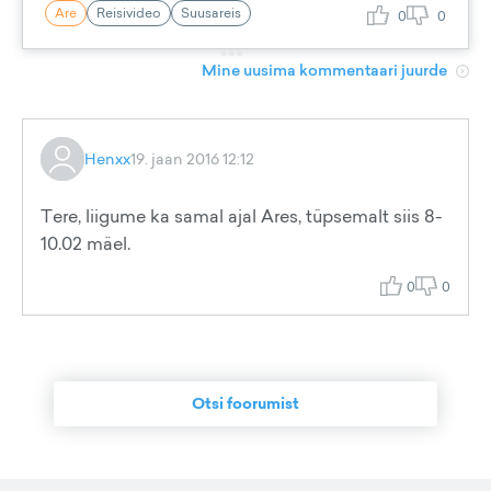
Are
Reisivideo
Suusareis
0
0
Mine uusima kommentaari juurde
Henxx
19. jaan 2016 12:12
Tere, liigume ka samal ajal Ares, tüpsemalt siis 8-
10.02 mäel.
0
0
Otsi foorumist