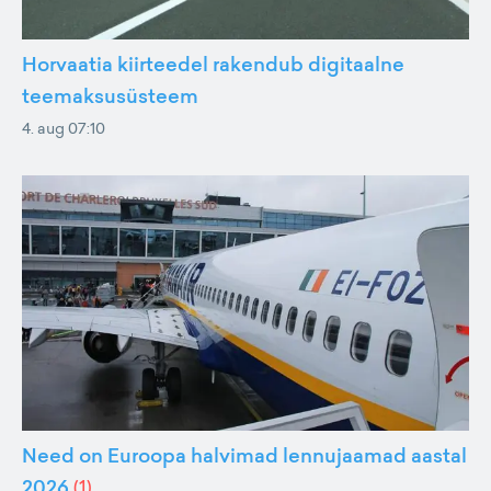
Horvaatia kiirteedel rakendub digitaalne
teemaksusüsteem
4. aug 07:10
Need on Euroopa halvimad lennujaamad aastal
2026
(
1
)