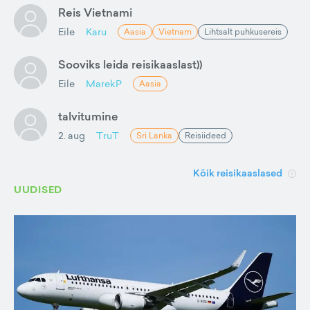
Reis Vietnami
Eile
Karu
Aasia
Vietnam
Lihtsalt puhkusereis
Sooviks leida reisikaaslast))
Eile
MarekP
Aasia
talvitumine
2. aug
TruT
Sri Lanka
Reisiideed
Kõik reisikaaslased
UUDISED