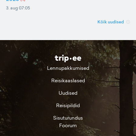
3. aug 07:05
Kõik uudised
Lennupakkumised
Reisikaaslased
Uudised
Reisipildid
Sisuturundus
Foorum