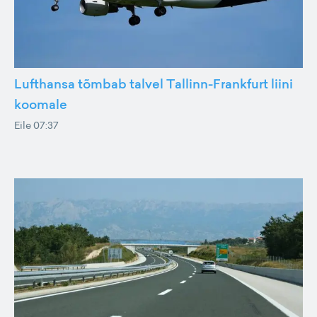
Lufthansa tõmbab talvel Tallinn-Frankfurt liini
koomale
Eile 07:37