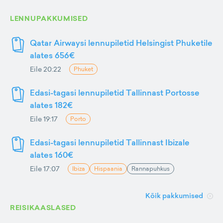
LENNUPAKKUMISED
Qatar Airwaysi lennupiletid Helsingist Phuketile
alates 656€
Eile 20:22
Phuket
Edasi-tagasi lennupiletid Tallinnast Portosse
alates 182€
Eile 19:17
Porto
Edasi-tagasi lennupiletid Tallinnast Ibizale
alates 160€
Eile 17:07
Ibiza
Hispaania
Rannapuhkus
Kõik pakkumised
REISIKAASLASED