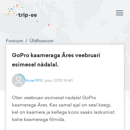
Foorum
/
Üldfoorum
GoPro kaameraga Äres veebruari
esimesel nädalal.
Aivar19
18. jaan 2015 14:40
Olen veebruari esimesel nädalal GoPro
kaameraga Äres. Kas samal ajal on seal keegi,
kel on kaamera ja kellega koos saaks laskumist
kahe kaameraga filmida.