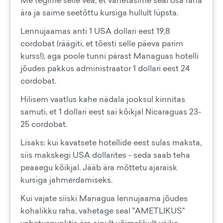
Me tegime selle vea, et vahetasime seal osa raha
ära ja saime seetõttu kursiga hullult lüpsta.
Lennujaamas anti 1 USA dollari eest 19,8
cordobat (räägiti, et tõesti selle päeva parim
kurss!), aga poole tunni pärast Managuas hotelli
jõudes pakkus administraator 1 dollari eest 24
cordobat.
Hilisem vaatlus kahe nädala jooksul kinnitas
samuti, et 1 dollari eest sai kõikjal Nicaraguas 23-
25 cordobat.
Lisaks: kui kavatsete hotellide eest sulas maksta,
siis makskegi USA dollarites - seda saab teha
peaaegu kõikjal. Jääb ära mõttetu ajaraisk
kursiga jahmerdamiseks.
Kui vajate siiski Managua lennujaama jõudes
kohalikku raha, vahetage seal "AMETLIKUS"