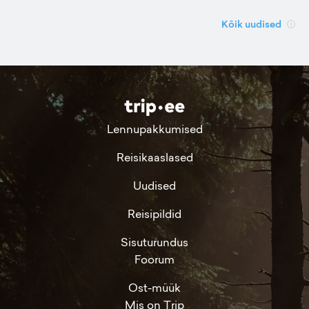
Kõik uudised
Lennupakkumised
Reisikaaslased
Uudised
Reisipildid
Sisuturundus
Foorum
Ost-müük
Mis on Trip