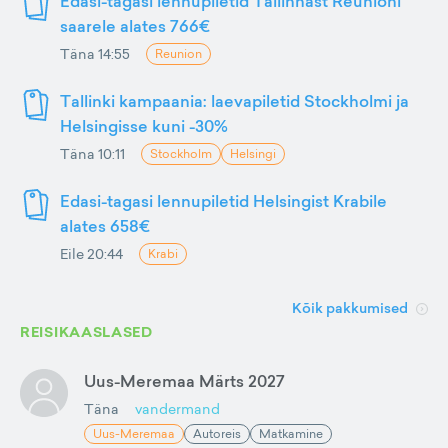
Edasi-tagasi lennupiletid Tallinnast Réunioni
saarele alates 766€
Täna 14:55
Reunion
Tallinki kampaania: laevapiletid Stockholmi ja
Helsingisse kuni -30%
Täna 10:11
Stockholm
Helsingi
Edasi-tagasi lennupiletid Helsingist Krabile
alates 658€
Eile 20:44
Krabi
Kõik pakkumised
REISIKAASLASED
Uus-Meremaa Märts 2027
Täna
vandermand
Uus-Meremaa
Autoreis
Matkamine