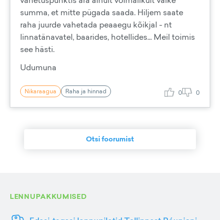
vahetuspunktis ära ainult võimalikult väike
summa, et mitte pügada saada. Hiljem saate
raha juurde vahetada peaaegu kõikjal - nt
linnatänavatel, baarides, hotellides... Meil toimis
see hästi.
Udumuna
Nikaraagua
Raha ja hinnad
0
0
Otsi foorumist
LENNUPAKKUMISED