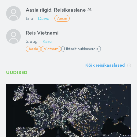
Aasia riigid. Reisikaaslane 🫶
Eile
Daiva
Aasia
Reis Vietnami
5. aug
Karu
Aasia
Vietnam
Lihtsalt puhkusereis
Kõik reisikaaslased
UUDISED