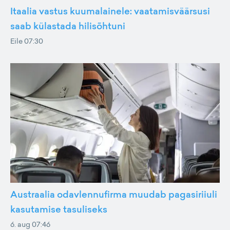
Itaalia vastus kuumalainele: vaatamisväärsusi
saab külastada hilisõhtuni
Eile 07:30
Austraalia odavlennufirma muudab pagasiriiuli
kasutamise tasuliseks
6. aug 07:46