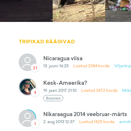
TRIPIKAD RÄÄGIVAD
Nicaragua viisa
13. juuni 16:25
Loetud
2384
korda
Viljartri
21
Kesk-Ameerika?
19. jaan 2017 21:10
Loetud
3472
korda
Mik
4
Bussireis
Nikaraagua 2014 veebruar-märts
2. aug 2013 12:37
Loetud
1425
korda
armit
1