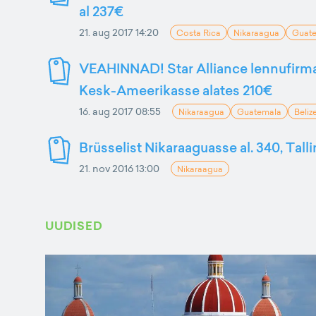
al 237€
21. aug 2017 14:20
Costa Rica
Nikaraagua
Guat
VEAHINNAD! Star Alliance lennufir
Kesk-Ameerikasse alates 210€
16. aug 2017 08:55
Nikaraagua
Guatemala
Beliz
Brüsselist Nikaraaguasse al. 340, Tall
21. nov 2016 13:00
Nikaraagua
UUDISED