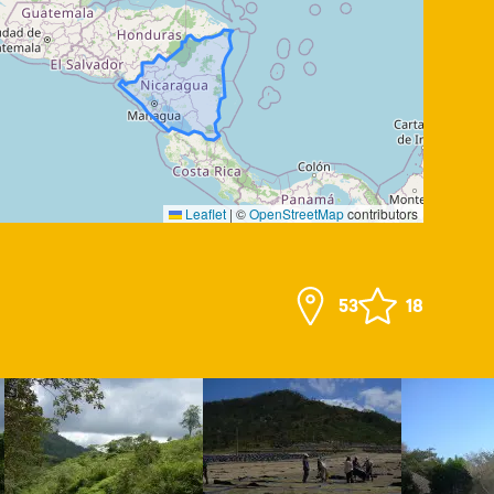
Leaflet
|
©
OpenStreetMap
contributors
53
18