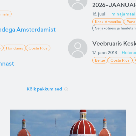
2026–JAANUAR
16. juuli
minajamaai
emala
Kesk-Ameerika
Pan
madega Amsterdamist
Seljakotireis ja hääleta
Veebruaris Kes
e
Honduras
Costa Rica
17. jaan 2018
Heleni
Belize
Costa Rica
innast
Kõik pakkumised