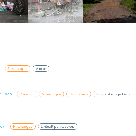
p
Nikaraagua
Viisad
o Laas
Panama
Nikaraagua
Costa Rica
Seljakotireis ja häälet
ron
Nikaraagua
Lihtsalt puhkusereis