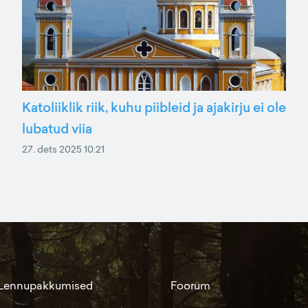
Katoliiklik riik, kuhu piibleid ja ajakirju ei ole
lubatud viia
27. dets 2025 10:21
Lennupakkumised
Foorum