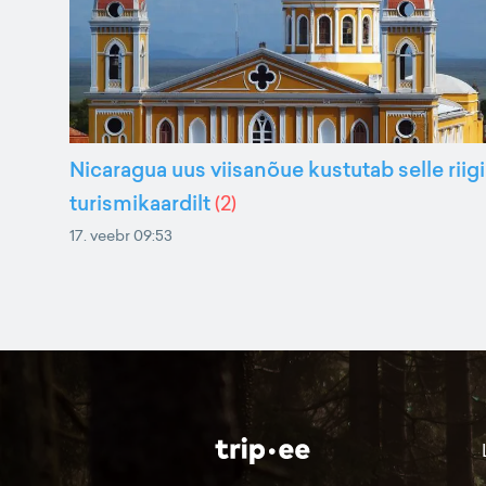
Nicaragua uus viisanõue kustutab selle riigi
turismikaardilt
(
2
)
17. veebr 09:53