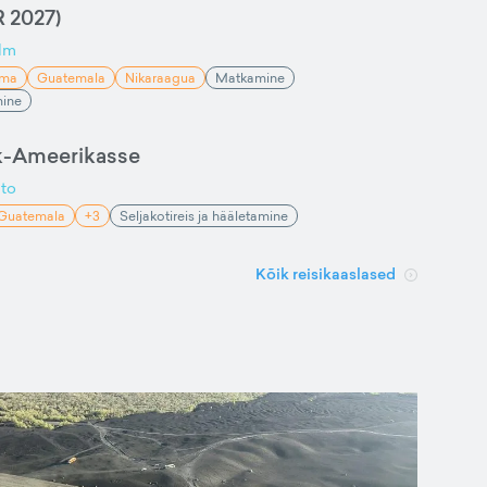
 2027)
lm
ama
Guatemala
Nikaraagua
Matkamine
mine
k-Ameerikasse
ito
Guatemala
+3
Seljakotireis ja hääletamine
Kõik reisikaaslased