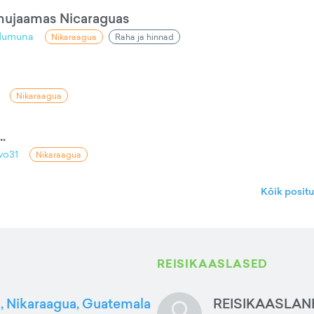
nnujaamas Nicaraguas
dumuna
Nikaraagua
Raha ja hinnad
Nikaraagua
.
vo31
Nikaraagua
Kõik posit
REISIKAASLASED
, Nikaraagua, Guatemala
REISIKAASLAN