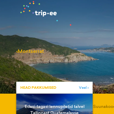
‹
Montserrat
HEAD PAKKUMISED
Veel ›
Edasi-tagasi lennupiletid talvel
Suunakoo
Tallinnast Guatemalasse