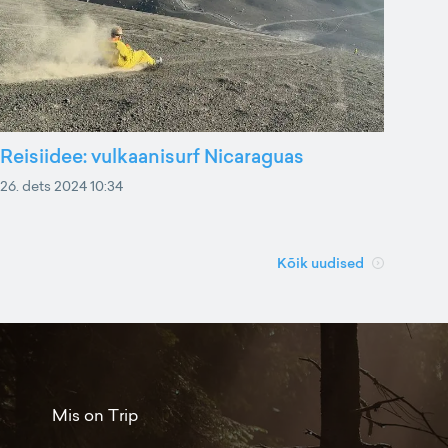
Reisiidee: vulkaanisurf Nicaraguas
26. dets 2024 10:34
Kõik uudised
Mis on Trip