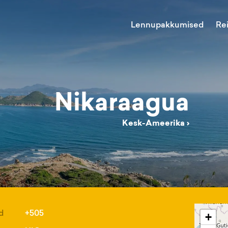
Lennupakkumised
Re
Nikaraagua
Kesk-Ameerika
›
d
+505
+