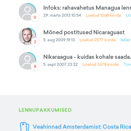
Infoks: rahavahetus Managua le
29. märts 2013 10:54
Loetud
1268
korda
U
0
Mõned postitused Nicaraguast
5. aug 2009 19:13
Loetud
2577
korda
teller
2
Nikaraagua - kuidas kohale saada..
5. sept 2007 23:32
Loetud
2678
korda
Toi
8
LENNUPAKKUMISED
Veahinnad Amsterdamist: Costa Rica