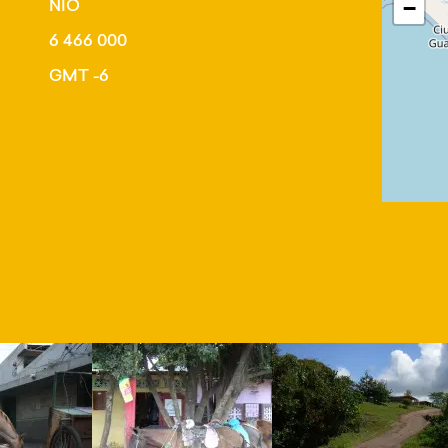
NIO
−
6 466 000
GMT -6