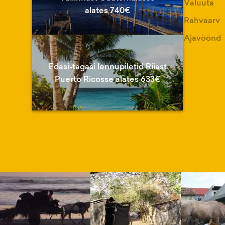
Valuuta
alates 740€
Rahvaarv
Ajavöönd
Edasi-tagasi lennupiletid Riiast
Puerto Ricosse alates 633€