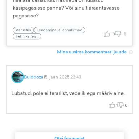
haarata käsiauruti. Kas seda on lubatud
käsipagasisse panna? Või ainult äraantavasse
pagasisse?
Varustus
Lendamine ja lennufirmad
0
0
Tehnika reisil
Mine uusima kommentaari juurde
Buldooza
15. jaan 2025 23:43
Lubatud, pole ei terariist, vedelik ega määriv aine.
1
0
Otsi foorumist