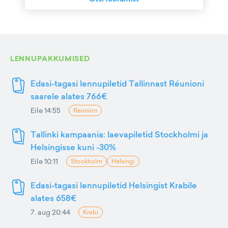
LENNUPAKKUMISED
Edasi-tagasi lennupiletid Tallinnast Réunioni
saarele alates 766€
Eile 14:55
Reunion
Tallinki kampaania: laevapiletid Stockholmi ja
Helsingisse kuni -30%
Eile 10:11
Stockholm
Helsingi
Edasi-tagasi lennupiletid Helsingist Krabile
alates 658€
7. aug 20:44
Krabi