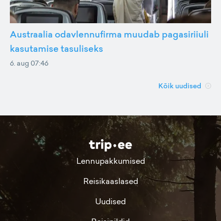
Austraalia odavlennufirma muudab pagasiriiuli
kasutamise tasuliseks
6. aug 07:46
Kõik uudised
Lennupakkumised
Reisikaaslased
Uudised