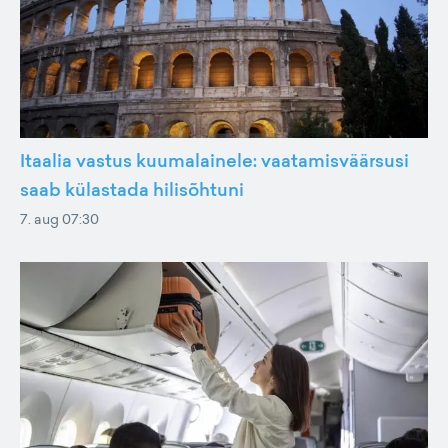
Itaalia vastus kuumalainele: vaatamisväärsusi
saab külastada hilisõhtuni
7. aug 07:30