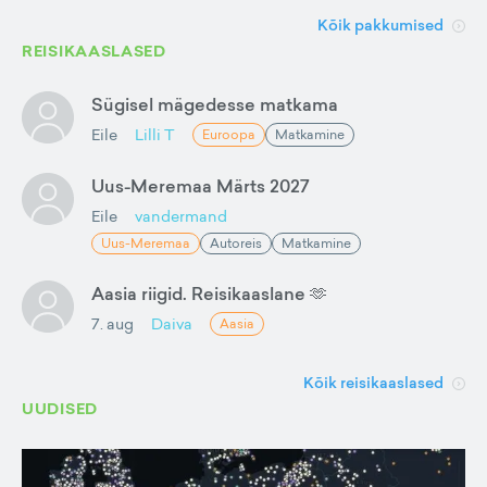
Kõik pakkumised
REISIKAASLASED
Sügisel mägedesse matkama
Eile
Lilli T
Euroopa
Matkamine
Uus-Meremaa Märts 2027
Eile
vandermand
Uus-Meremaa
Autoreis
Matkamine
Aasia riigid. Reisikaaslane 🫶
7. aug
Daiva
Aasia
Kõik reisikaaslased
UUDISED