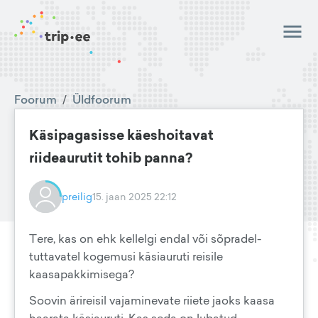
Foorum
/
Üldfoorum
Käsipagasisse käeshoitavat
riideaurutit tohib panna?
preilig
15. jaan 2025 22:12
Tere, kas on ehk kellelgi endal või sõpradel-
tuttavatel kogemusi käsiauruti reisile
kaasapakkimisega?
Soovin ärireisil vajaminevate riiete jaoks kaasa