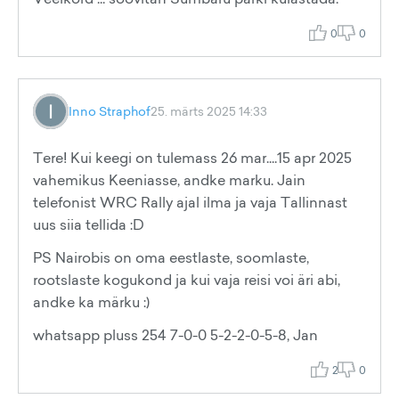
0
0
Inno Straphof
25. märts 2025 14:33
Tere! Kui keegi on tulemass 26 mar....15 apr 2025
vahemikus Keeniasse, andke marku. Jain
telefonist WRC Rally ajal ilma ja vaja Tallinnast
uus siia tellida :D
PS Nairobis on oma eestlaste, soomlaste,
rootslaste kogukond ja kui vaja reisi voi äri abi,
andke ka märku :)
whatsapp pluss 254 7-0-0 5-2-2-0-5-8, Jan
2
0