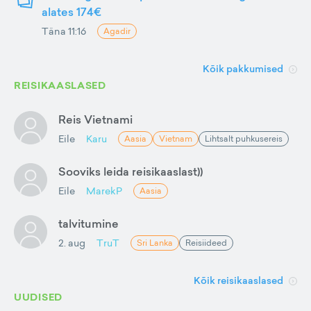
alates 174€
Täna 11:16
Agadir
Kõik pakkumised
REISIKAASLASED
Reis Vietnami
Eile
Karu
Aasia
Vietnam
Lihtsalt puhkusereis
Sooviks leida reisikaaslast))
Eile
MarekP
Aasia
talvitumine
2. aug
TruT
Sri Lanka
Reisiideed
Kõik reisikaaslased
UUDISED