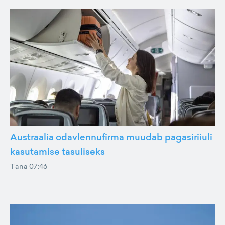
Austraalia odavlennufirma muudab pagasiriiuli
kasutamise tasuliseks
Täna 07:46