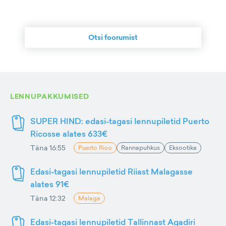
Otsi foorumist
LENNUPAKKUMISED
SUPER HIND: edasi-tagasi lennupiletid Puerto
Ricosse alates 633€
Täna 16:55
Puerto Rico
Rannapuhkus
Eksootika
Edasi-tagasi lennupiletid Riiast Malagasse
alates 91€
Täna 12:32
Malaga
Edasi-tagasi lennupiletid Tallinnast Agadiri