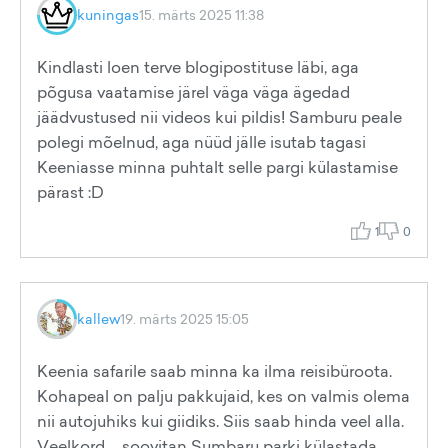
kuningas
15. märts 2025 11:38
Kindlasti loen terve blogipostituse läbi, aga
põgusa vaatamise järel väga väga ägedad
jäädvustused nii videos kui pildis! Samburu peale
polegi mõelnud, aga nüüd jälle isutab tagasi
Keeniasse minna puhtalt selle pargi külastamise
pärast :D
1
0
kallew
19. märts 2025 15:05
Keenia safarile saab minna ka ilma reisibüroota.
Kohapeal on palju pakkujaid, kes on valmis olema
nii autojuhiks kui giidiks. Siis saab hinda veel alla.
Veelkord ... soovitan Sumbaru parki külastada.