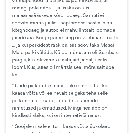
vihmaperiood ja paraku sajab nii kõvasti, et
midagi pole näha … ja lisaks on siis
malaariasääskede kõrghooaeg. Samuti ei
soovita minna juulis - septembris, sest siis on
kõrghooaeg ja autod ei mahu lihtsalt loomade
juurde ära. Kõige parem aeg on veebruar - märts
… ja kui parkidest rääkida, siis soovitaks Masai
Mara parki vältida. Kõige mõnusam oli Sumbaru
pargis, kus oli vähe külastajaid ja palju erilisi
loomi. Kusjuures oli märtsis seal mõnusalt soe
ka.
* Uude piirkonda safarireisile minnes tuleks
kaasa võtta või eelnevalt selgeks teha selle
piirkonna loomade, lindude ja taimede
nimetused ja omadused. Mingi hea äpp on
kindlasti abiks, kui on internetivõimalus.
* Soojale maale ei tohi kaasa võtta šokolaadi