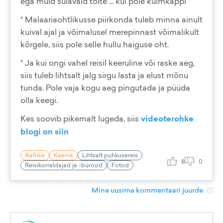
ega muid sulavaid toite ... kui pole külmkappi
* Malaariaohtlikusse piirkonda tuleb minna ainult
kuival ajal ja võimalusel merepinnast võimalikult
kõrgele, siis pole selle hullu haiguse oht.
* Ja kui ongi vahel reisil keeruline või raske aeg,
siis tuleb lihtsalt jalg sirgu lasta ja elust mõnu
tunda. Pole vaja kogu aeg pingutada ja püüda
olla keegi.
Kes soovib pikemalt lugeda, siis
videoterohke
blogi on siin
Aafrika
Keenia
Lihtsalt puhkusereis
8
0
Reisikorraldajad ja -bürood
Fotod
Mine uusima kommentaari juurde