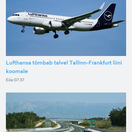
Lufthansa tõmbab talvel Tallinn-Frankfurt liini
koomale
Eile 07:37