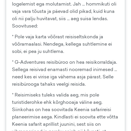
logelemist ega molutamist. Jah ... hommikuti oli
vaja vara tõusta ja päevad olid pikad, kuid kuna
oli nii palju huvitavat, siis ... aeg suisa lendas.
Soovitused:
* Pole vaja karta võõrast reisiseltskonda ja
võõramaalasi. Nendega, kellega suhtlemine ei
sobi, ei pea ju suhtlema.
* G-Adventures reisibüroo on hea reisikorraldaja.
Sellega reisivad enamasti nooremad inimesed ...
need kes ei virise iga vähema asja pärast. Selle
reisibürooga tahaks veelgi reisida.
* Reisimiseks tuleks valida aeg, mis pole
turistiderohke ehk kõrghooaja väline aeg.
Siinkohas on hea soovitada Keenia safarireisi
planeerimise aega. Kindlasti ei soovita ette võtta
Keenia safarit aprillist juunini, sest siis on