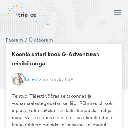
Foorum
/
Üldfoorum
Keenia safari koos G-Adventures
reisibürooga
kallew
15. märts 2025 11:24
Tehtud. Täiesti võõras seltskonnas ja
võõramaalastega safari sai läbi. Rühmas oli kolm
inglast, kolm sakslannat, kaks kanadalannat ja
mina. Väga mõnus safari oli. Jäin ülimalt rahule ...
kõige rohkem meeldis intensiivsus, ei mingit