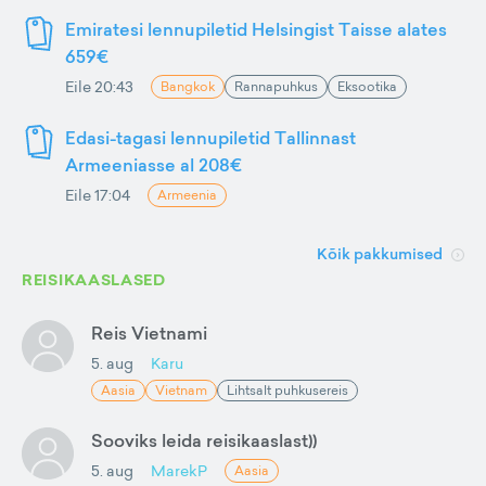
Emiratesi lennupiletid Helsingist Taisse alates
659€
Eile 20:43
Bangkok
Rannapuhkus
Eksootika
Edasi-tagasi lennupiletid Tallinnast
Armeeniasse al 208€
Eile 17:04
Armeenia
Kõik pakkumised
REISIKAASLASED
Reis Vietnami
5. aug
Karu
Aasia
Vietnam
Lihtsalt puhkusereis
Sooviks leida reisikaaslast))
5. aug
MarekP
Aasia