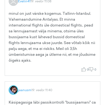
Evelin41
19. veebr 11:08
minul on just värske kogemus. Tallinn-Istanbul.
Vahemaandumine Antalyas. Et minna
international flights üle domestical flights.. pead
sa lennujaamast välja minema, otsima üles
bussijaama kust lähevad bussid domestical
flights lennujaama ukse juurde. See võtab kõik nii
palju aega, et ma ei riskiks. Meil oli 3,5h
ümberistumise aega ja ütleme nii, et me jõudsime
õigeks ajaks.
0
0
jaanusm
19. veebr 11:40
Käsipagasiga läbi passikontrolli "bussijaamani" ca