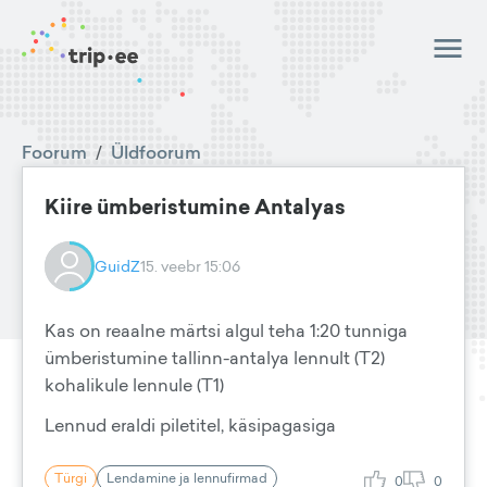
Foorum
/
Üldfoorum
Kiire ümberistumine Antalyas
GuidZ
15. veebr 15:06
Kas on reaalne märtsi algul teha 1:20 tunniga
ümberistumine tallinn-antalya lennult (T2)
kohalikule lennule (T1)
Lennud eraldi piletitel, käsipagasiga
Türgi
Lendamine ja lennufirmad
0
0