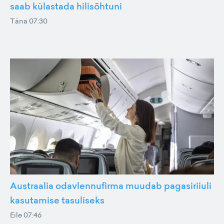
saab külastada hilisõhtuni
Täna 07:30
Austraalia odavlennufirma muudab pagasiriiuli
kasutamise tasuliseks
Eile 07:46