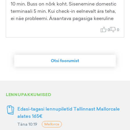
10 min. Buss on nõrk koht. Sisenemine domestic
terminaali 5 min. Kui check-in eelnevalt ära teha,
ei näe probleemi. Äraantava pagasiga keeruline
0
0
Otsi foorumist
LENNUPAKKUMISED
Edasi-tagasi lennupiletid Tallinnast Mallorcale
alates 165€
Täna 10:19
Mallorca