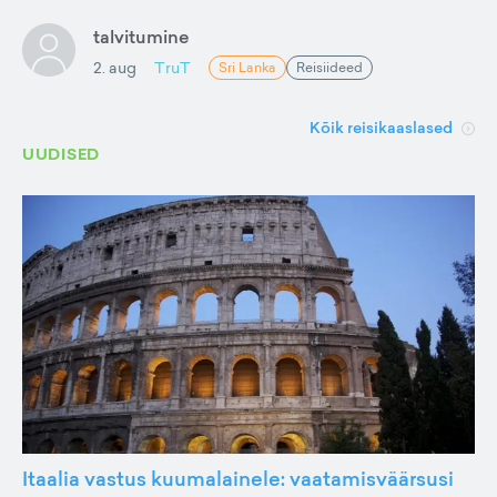
talvitumine
2. aug
TruT
Sri Lanka
Reisiideed
Kõik reisikaaslased
UUDISED
Itaalia vastus kuumalainele: vaatamisväärsusi