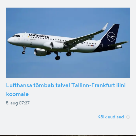
Lufthansa tõmbab talvel Tallinn-Frankfurt liini
koomale
5. aug 07:37
Kõik uudised