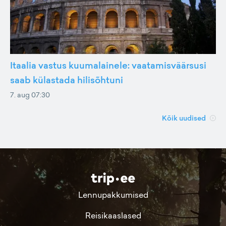
Itaalia vastus kuumalainele: vaatamisväärsusi
saab külastada hilisõhtuni
7. aug 07:30
Kõik uudised
Lennupakkumised
Reisikaaslased