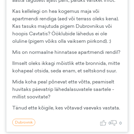
aasta tagusest ajast pärit, paluks värsket infot.
Kas kellelegi on hea kogemus maja või
apartmendi rendiga (aed või terrass oleks kena).
Kas tasuks majutuda pigem Dubrovnikus või
hoopis Cavtatis? Ööklubide lähedus ei ole
oluline (pigem võiks olla vaiksem piirkond). :)
Mis on normaalne hinnatase apartmendi rendil?
Ilmselt oleks ikkagi mõistlik ette bronnida, mitte
kohapeal otsida, seda enam, et seltskond suur.
Mida koha peal põnevat ette võtta, peamiselt
huvitaks päevatrip lähedalasuvatele saartele -
millist soovitate?
Tänud ette kõigile, kes võtavad vaevaks vastata.
Dubrovnik
0
0