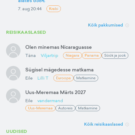
alates 658€
7. aug 20:44
Krabi
Kõik pakkumised
REISIKAASLASED
Olen minemas Nicaraguasse
Täna
Viljartrip
Niagara
Panama
Söök ja jook
Sügisel mägedesse matkama
Eile
Lilli T
Euroopa
Matkamine
Uus-Meremaa Märts 2027
Eile
vandermand
Uus-Meremaa
Autoreis
Matkamine
Kõik reisikaaslased
UUDISED