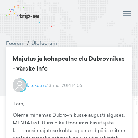
Foorum
/
Üldfoorum
Majutus ja kohapealne elu Dubrovnikus
- värske info
kitekatike
13. mai 2014 14:06
Tere,
Oleme minemas Dubrovnikusse augusti alguses,
M+N+4 last. Uurisin küll foorumis kasutajate
kogemusi majutuse kohta, aga need päris mitme