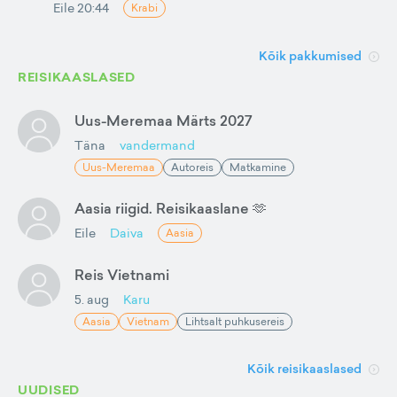
Eile 20:44
Krabi
Kõik pakkumised
REISIKAASLASED
Uus-Meremaa Märts 2027
Täna
vandermand
Uus-Meremaa
Autoreis
Matkamine
Aasia riigid. Reisikaaslane 🫶
Eile
Daiva
Aasia
Reis Vietnami
5. aug
Karu
Aasia
Vietnam
Lihtsalt puhkusereis
Kõik reisikaaslased
UUDISED