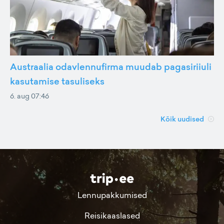
Austraalia odavlennufirma muudab pagasiriiuli
kasutamise tasuliseks
6. aug 07:46
Kõik uudised
Lennupakkumised
Reisikaaslased