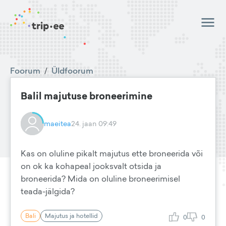
Foorum
/
Üldfoorum
Balil majutuse broneerimine
maeitea
24. jaan 09:49
Kas on oluline pikalt majutus ette broneerida või
on ok ka kohapeal jooksvalt otsida ja
broneerida? Mida on oluline broneerimisel
teada-jälgida?
Bali
Majutus ja hotellid
0
0