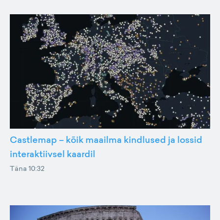
Castlemap – kõik maailma kindlused ja lossid
interaktiivsel kaardil
Täna 10:32