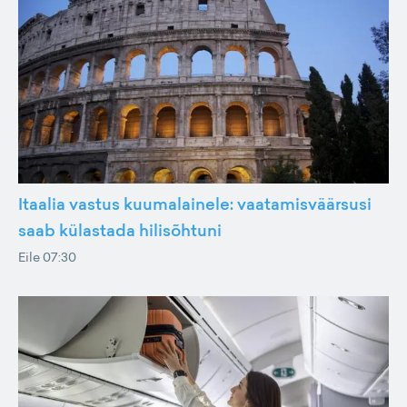
Itaalia vastus kuumalainele: vaatamisväärsusi
saab külastada hilisõhtuni
Eile 07:30