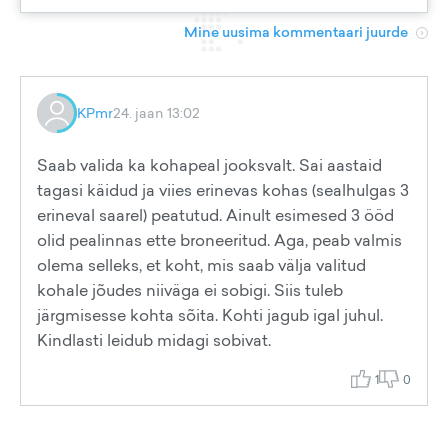
Mine uusima kommentaari juurde
KPmr
24. jaan 13:02
Saab valida ka kohapeal jooksvalt. Sai aastaid
tagasi käidud ja viies erinevas kohas (sealhulgas 3
erineval saarel) peatutud. Ainult esimesed 3 ööd
olid pealinnas ette broneeritud. Aga, peab valmis
olema selleks, et koht, mis saab välja valitud
kohale jõudes niiväga ei sobigi. Siis tuleb
järgmisesse kohta sõita. Kohti jagub igal juhul.
Kindlasti leidub midagi sobivat.
1
0