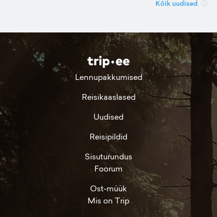
Kõik uudised
Lennupakkumised
Reisikaaslased
Uudised
Reisipildid
Sisuturundus
Foorum
Ost-müük
Mis on Trip