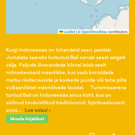
Leaflet
|
©
OpenStreetMap
contributors
Kuigi Indoneesias on tuhandeid saari, paistab
Jumalate saareks kutsutud Bali nende seast selgelt
välja. Paljude liivarandade kõrval leiab sealt
mitmekesiseid maastikke, kus saab korraldada
matku riisiterrasside ja koskede juurde või teha pilte
vulkaanilistel mäenõlvade taustal. Turismisaarena
tuntud Bali on Indoneesias ainus koht, kus on
säilinud hinduistlikud traditsioonid. Spirituaalsusest
anna...
Loe edasi ›
Muuda kirjeldust