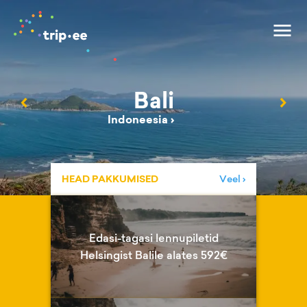
Bali
‹
›
Indoneesia
›
HEAD PAKKUMISED
Veel ›
Edasi-tagasi lennupiletid
Helsingist Balile alates 592€