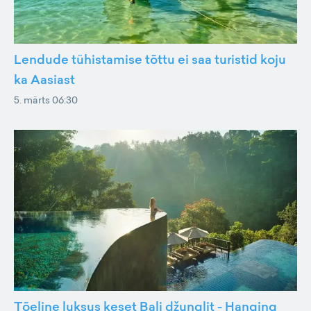
Lendude tühistamise tõttu ei saa turistid koju
ka Aasiast
5. märts 06:30
Tõeline luksus keset Bali džunglit - Hanging