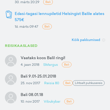
30. märts 20:29
Bali
Edasi-tagasi lennupiletid Helsingist Balile alates
575€
16. märts 09:47
Bali
Kõik pakkumised
REISIKAASLASED
Vaataks koos Balil ringi!
4. jaan 2018
SMargus
Bali
Bali 9.01-25.01.2018
25. nov 2017
Reisia 80
Bali
Lihtsalt puhkusereis
Bali 08.01.18
10. nov 2017
Vibukybar
Bali