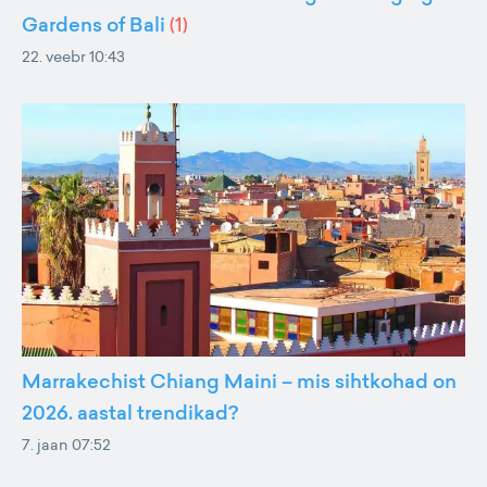
Gardens of Bali
(
1
)
22. veebr 10:43
Marrakechist Chiang Maini – mis sihtkohad on
2026. aastal trendikad?
7. jaan 07:52