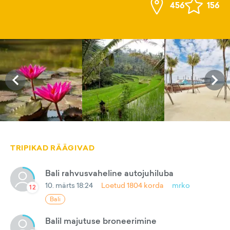
456
156
TRIPIKAD RÄÄGIVAD
Bali rahvusvaheline autojuhiluba
10. märts 18:24
Loetud
1804
korda
mrko
12
Bali
Balil majutuse broneerimine