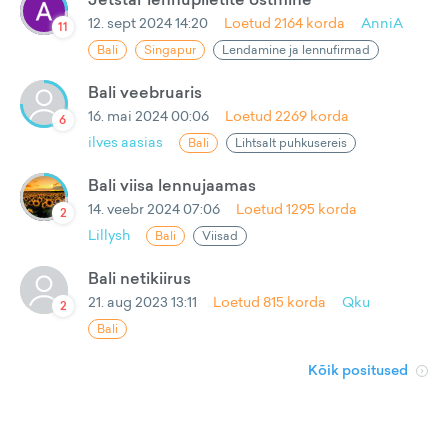
12. sept 2024 14:20
Loetud
2164
korda
AnniA
11
Bali
Singapur
Lendamine ja lennufirmad
Bali veebruaris
16. mai 2024 00:06
Loetud
2269
korda
6
ilves aasias
Bali
Lihtsalt puhkusereis
Bali viisa lennujaamas
14. veebr 2024 07:06
Loetud
1295
korda
2
Lillysh
Bali
Viisad
Bali netikiirus
21. aug 2023 13:11
Loetud
815
korda
Qku
2
Bali
Kõik positused