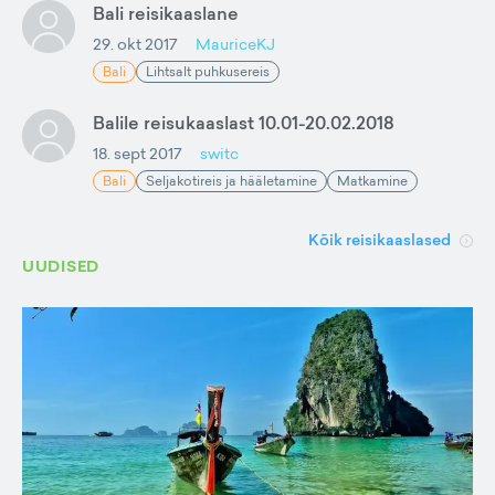
Bali reisikaaslane
29. okt 2017
MauriceKJ
Bali
Lihtsalt puhkusereis
Balile reisukaaslast 10.01-20.02.2018
18. sept 2017
switc
Bali
Seljakotireis ja hääletamine
Matkamine
Kõik reisikaaslased
UUDISED