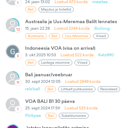
24. jaan 13:02
Loetud
473
korda
maeitea
1
Bali
Majutus ja hotellid
Austraalia ja Uus-Meremaa Balilt lennates
15. jaan 22:28
Loetud
2244
korda
Bioloog
12
Austraalia
Bali
Uus-Meremaa
Viisad
Indoneesia VOA (visa on arrival)
3. okt 2025 10:53
Loetud
522
korda
Kets890
3
Bali
Lastega reisimine
Viisad
Bali jaanuar/veebruar
30. sept 2024 12:05
Loetud
2848
korda
11
re1s1sell
Bali
Lihtsalt puhkusereis
Reisiideed
VOA BALI B1 30 päeva
25. sept 2024 17:59
Loetud
525
korda
1
Põikpea
Bali
Sukeldumisreis
Jetstar lennupiletite ostmine