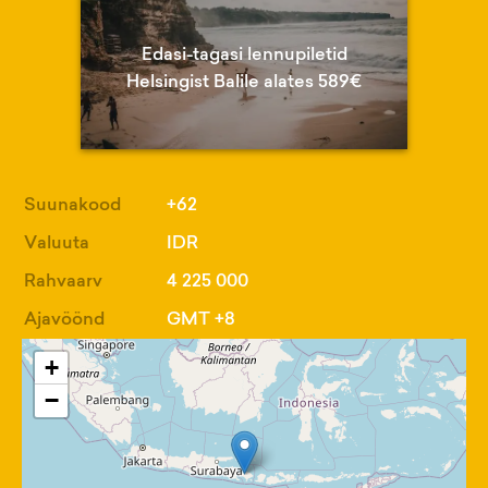
Edasi-tagasi lennupiletid
Helsingist Balile alates 589€
Suunakood
+62
Valuuta
IDR
Rahvaarv
4 225 000
Ajavöönd
GMT +8
+
−