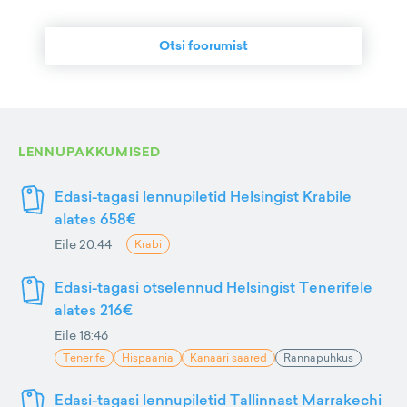
Otsi foorumist
LENNUPAKKUMISED
Edasi-tagasi lennupiletid Helsingist Krabile
alates 658€
Eile 20:44
Krabi
Edasi-tagasi otselennud Helsingist Tenerifele
alates 216€
Eile 18:46
Tenerife
Hispaania
Kanaari saared
Rannapuhkus
Edasi-tagasi lennupiletid Tallinnast Marrakechi