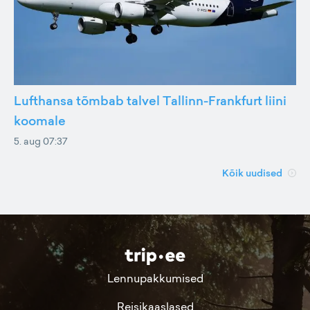
Lufthansa tõmbab talvel Tallinn-Frankfurt liini
koomale
5. aug 07:37
Kõik uudised
Lennupakkumised
Reisikaaslased