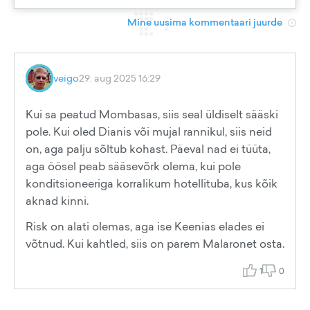
Mine uusima kommentaari juurde
veigo
29. aug 2025 16:29
Kui sa peatud Mombasas, siis seal üldiselt sääski
pole. Kui oled Dianis või mujal rannikul, siis neid
on, aga palju sõltub kohast. Päeval nad ei tüüta,
aga öösel peab sääsevõrk olema, kui pole
konditsioneeriga korralikum hotellituba, kus kõik
aknad kinni.
Risk on alati olemas, aga ise Keenias elades ei
võtnud. Kui kahtled, siis on parem Malaronet osta.
1
0