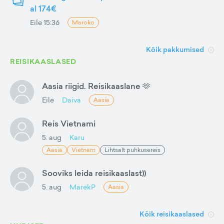
al 174€
Eile 15:36
Maroko
Kõik pakkumised
REISIKAASLASED
Aasia riigid. Reisikaaslane 🫶
Eile
Daiva
Aasia
Reis Vietnami
5. aug
Karu
Aasia
Vietnam
Lihtsalt puhkusereis
Sooviks leida reisikaaslast))
5. aug
MarekP
Aasia
Kõik reisikaaslased