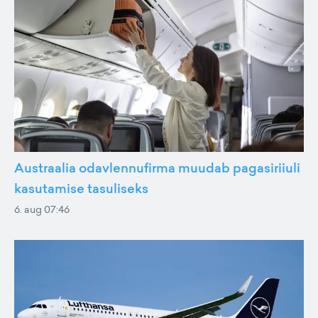
Austraalia odavlennufirma muudab pagasiriiuli
kasutamise tasuliseks
6. aug 07:46