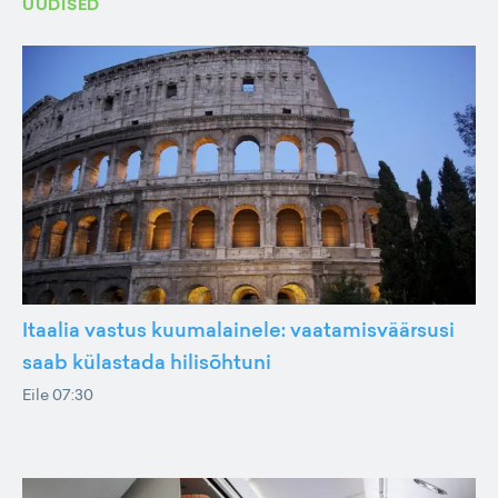
UUDISED
Itaalia vastus kuumalainele: vaatamisväärsusi
saab külastada hilisõhtuni
Eile 07:30