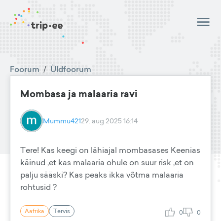
Foorum
/
Üldfoorum
Mombasa ja malaaria ravi
Mummu421
29. aug 2025 16:14
Tere! Kas keegi on lähiajal mombasases Keenias
käinud ,et kas malaaria ohule on suur risk ,et on
palju sääski? Kas peaks ikka võtma malaaria
rohtusid ?
Aafrika
Tervis
0
0