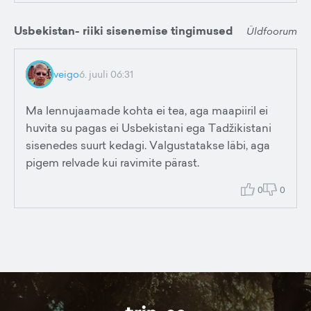
Usbekistan- riiki sisenemise tingimused
Üldfoorum
veigo
6. juuli 06:31
Ma lennujaamade kohta ei tea, aga maapiiril ei
huvita su pagas ei Usbekistani ega Tadžikistani
sisenedes suurt kedagi. Valgustatakse läbi, aga
pigem relvade kui ravimite pärast.
0
0