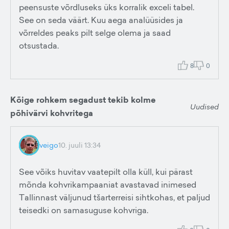
peensuste võrdluseks üks korralik exceli tabel.
See on seda väärt. Kuu aega analüüsides ja
võrreldes peaks pilt selge olema ja saad
otsustada.
8
0
Kõige rohkem segadust tekib kolme
Uudised
põhivärvi kohvritega
veigo
10. juuli 13:34
See võiks huvitav vaatepilt olla küll, kui pärast
mõnda kohvrikampaaniat avastavad inimesed
Tallinnast väljunud tšarterreisi sihtkohas, et paljud
teisedki on samasuguse kohvriga.