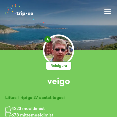
Reisiguru
veigo
Liitus Tripiga
27 aastat tagasi
4223
meeldimist
678
mittemeeldimist