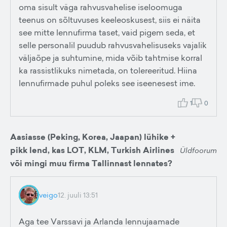
oma sisult väga rahvusvahelise iseloomuga
teenus on sõltuvuses keeleoskusest, siis ei näita
see mitte lennufirma taset, vaid pigem seda, et
selle personalil puudub rahvusvahelisuseks vajalik
väljaõpe ja suhtumine, mida võib tahtmise korral
ka rassistlikuks nimetada, on tolereeritud. Hiina
lennufirmade puhul poleks see iseenesest ime.
1
0
Aasiasse (Peking, Korea, Jaapan) lühike +
pikk lend, kas LOT, KLM, Turkish Airlines
Üldfoorum
või mingi muu firma Tallinnast lennates?
veigo
12. juuli 13:51
Aga tee Varssavi ja Arlanda lennujaamade