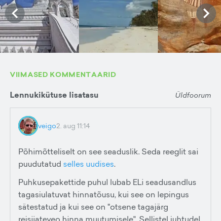
VIIMASED KOMMENTAARID
Lennukikütuse lisatasu
Üldfoorum
veigo
2. aug 11:14
Põhimõtteliselt on see seaduslik. Seda reeglit sai
puudutatud
selles uudises
.
Puhkusepakettide puhul lubab ELi seadusandlus
tagasiulatuvat hinnatõusu, kui see on lepingus
sätestatud ja kui see on "otsene tagajärg
reisijateveo hinna muutumisele". Sellistel juhtudel