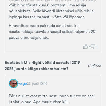
võib hind tõusta kuni 8 protsenti ilma reisija
nõusolekuta. Selle lävendi ületamisel võib reisija
lepingu kas tasuta vastu võtta või lõpetada.
Hinnatõuse saab pakkuda ainult siis, kui
reisikorraldaja teavitab reisijat sellest hiljemalt 20
päeva enne väljalendu.
4
1
Edetabel: Mis riigid võitsid aastatel 2019–
Uudised
2025 juurde kõige rohkem turiste?
veigo
23. juuli 10:40
Päris nullist vast mitte, sest umrah turiste on seal
ju alati olnud. Aga muu turism küll.