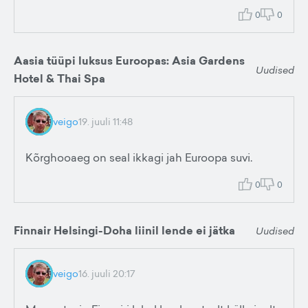
0
0
Aasia tüüpi luksus Euroopas: Asia Gardens
Uudised
Hotel & Thai Spa
veigo
19. juuli 11:48
Kõrghooaeg on seal ikkagi jah Euroopa suvi.
0
0
Finnair Helsingi-Doha liinil lende ei jätka
Uudised
veigo
16. juuli 20:17