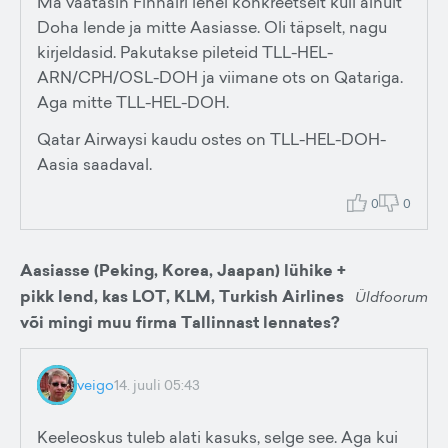
Ma vaatasin Finnairi lehel konkreetselt küll ainult
Doha lende ja mitte Aasiasse. Oli täpselt, nagu
kirjeldasid. Pakutakse pileteid TLL-HEL-
ARN/CPH/OSL-DOH ja viimane ots on Qatariga.
Aga mitte TLL-HEL-DOH.
Qatar Airwaysi kaudu ostes on TLL-HEL-DOH-
Aasia saadaval.
0
0
Aasiasse (Peking, Korea, Jaapan) lühike +
pikk lend, kas LOT, KLM, Turkish Airlines
Üldfoorum
või mingi muu firma Tallinnast lennates?
veigo
14. juuli 05:43
Keeleoskus tuleb alati kasuks, selge see. Aga kui