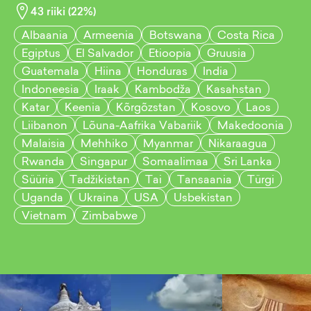
43
riiki (
22
%)
Albaania
Armeenia
Botswana
Costa Rica
Egiptus
El Salvador
Etioopia
Gruusia
Guatemala
Hiina
Honduras
India
Indoneesia
Iraak
Kambodža
Kasahstan
Katar
Keenia
Kõrgõzstan
Kosovo
Laos
Liibanon
Lõuna-Aafrika Vabariik
Makedoonia
Malaisia
Mehhiko
Myanmar
Nikaraagua
Rwanda
Singapur
Somaalimaa
Sri Lanka
Süüria
Tadžikistan
Tai
Tansaania
Türgi
Uganda
Ukraina
USA
Usbekistan
Vietnam
Zimbabwe