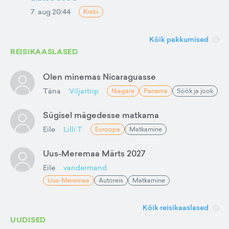
7. aug 20:44
Krabi
Kõik pakkumised
REISIKAASLASED
Olen minemas Nicaraguasse
Täna
Viljartrip
Niagara
Panama
Söök ja jook
Sügisel mägedesse matkama
Eile
Lilli T
Euroopa
Matkamine
Uus-Meremaa Märts 2027
Eile
vandermand
Uus-Meremaa
Autoreis
Matkamine
Kõik reisikaaslased
UUDISED