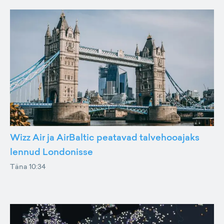
Wizz Air ja AirBaltic peatavad talvehooajaks
lennud Londonisse
Täna 10:34