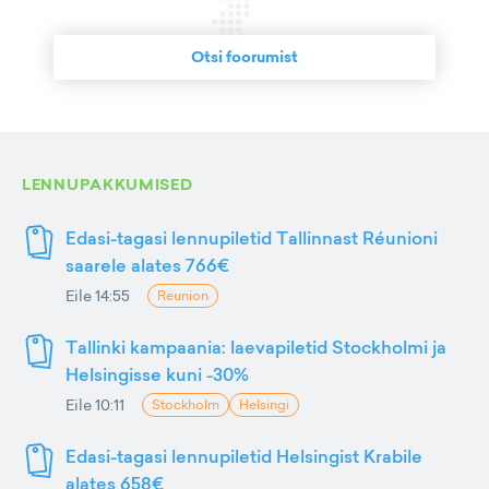
Otsi foorumist
LENNUPAKKUMISED
Edasi-tagasi lennupiletid Tallinnast Réunioni
saarele alates 766€
Eile 14:55
Reunion
Tallinki kampaania: laevapiletid Stockholmi ja
Helsingisse kuni -30%
Eile 10:11
Stockholm
Helsingi
Edasi-tagasi lennupiletid Helsingist Krabile
alates 658€