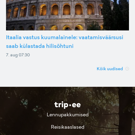
Itaalia vastus kuumalainele: vaatamisväärsusi
saab külastada hilisõhtuni
7. aug 07:30
Kõik uudised
Lennupakkumised
Reisikaaslased