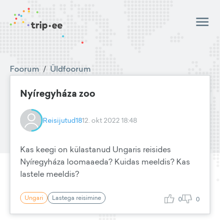
Foorum
/
Üldfoorum
Nyíregyháza zoo
Reisijutud18
12. okt 2022 18:48
Kas keegi on külastanud Ungaris reisides
Nyíregyháza loomaaeda? Kuidas meeldis? Kas
lastele meeldis?
Ungari
Lastega reisimine
0
0