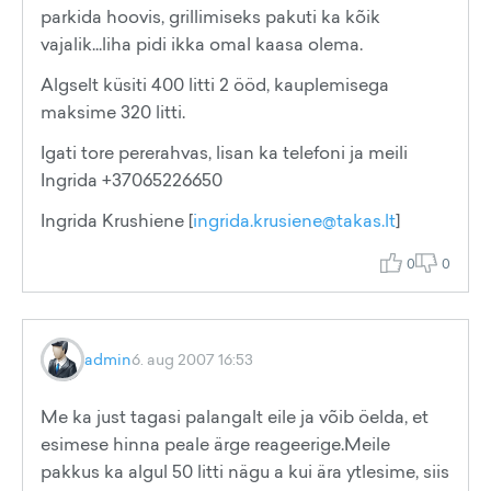
parkida hoovis, grillimiseks pakuti ka kõik
vajalik...liha pidi ikka omal kaasa olema.
Algselt küsiti 400 litti 2 ööd, kauplemisega
maksime 320 litti.
Igati tore pererahvas, lisan ka telefoni ja meili
Ingrida +37065226650
Ingrida Krushiene [
ingrida.krusiene@takas.lt
]
0
0
admin
6. aug 2007 16:53
Me ka just tagasi palangalt eile ja võib öelda, et
esimese hinna peale ärge reageerige.Meile
pakkus ka algul 50 litti nägu a kui ära ytlesime, siis