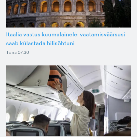
Itaalia vastus kuumalainele: vaatamisväärsusi
saab külastada hilisõhtuni
Täna 07:30