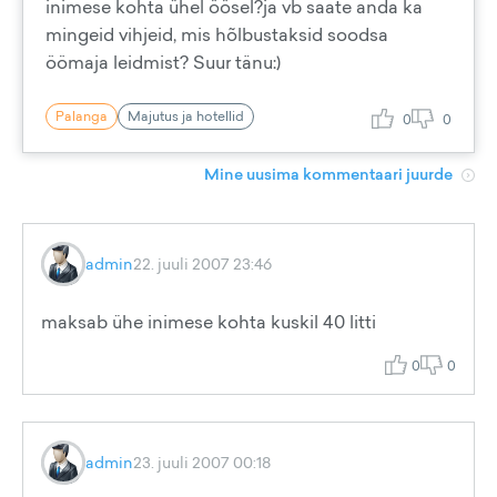
inimese kohta ühel öösel?ja vb saate anda ka
mingeid vihjeid, mis hõlbustaksid soodsa
öömaja leidmist? Suur tänu:)
Palanga
Majutus ja hotellid
0
0
Mine uusima kommentaari juurde
admin
22. juuli 2007 23:46
maksab ühe inimese kohta kuskil 40 litti
0
0
admin
23. juuli 2007 00:18