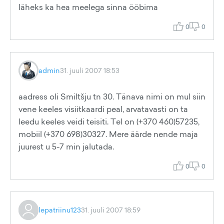
läheks ka hea meelega sinna ööbima
0
0
admin
31. juuli 2007 18:53
aadress oli Smiltšju tn 30. Tänava nimi on mul siin
vene keeles visiitkaardi peal, arvatavasti on ta
leedu keeles veidi teisiti. Tel on (+370 460)57235,
mobiil (+370 698)30327. Mere äärde nende maja
juurest u 5-7 min jalutada.
0
0
lepatriinu123
31. juuli 2007 18:59