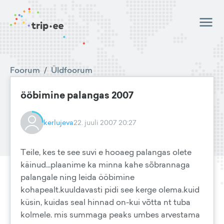
Foorum
/
Üldfoorum
ööbimine palangas 2007
kerlujeva
22. juuli 2007 20:27
Teile, kes te see suvi e hooaeg palangas olete
käinud...plaanime ka minna kahe sõbrannaga
palangale ning leida ööbimine
kohapealt.kuuldavasti pidi see kerge olema.kuid
küsin, kuidas seal hinnad on-kui võtta nt tuba
kolmele. mis summaga peaks umbes arvestama