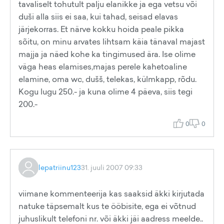
tavaliselt tohutult palju elanikke ja ega vetsu või
duši alla siis ei saa, kui tahad, seisad elavas
järjekorras. Et närve kokku hoida peale pikka
sõitu, on minu arvates lihtsam käia tänaval majast
majja ja näed kohe ka tingimused ära. Ise olime
väga heas elamises,majas perele kahetoaline
elamine, oma wc, dušš, telekas, külmkapp, rõdu.
Kogu lugu 250.- ja kuna olime 4 päeva, siis tegi
200.-
0
0
lepatriinu123
31. juuli 2007 09:33
viimane kommenteerija kas saaksid äkki kirjutada
natuke täpsemalt kus te ööbisite, ega ei võtnud
juhuslikult telefoni nr. või äkki jäi aadress meelde..