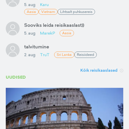
5. aug
Karu
Aasia
Vietnam
Lihtsalt puhkusereis
Sooviks leida reisikaaslast))
5. aug
MarekP
Aasia
talvitumine
2. aug
TruT
Sri Lanka
Reisiideed
Kõik reisikaaslased
UUDISED