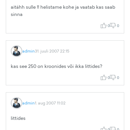
aitähh sulle !! helistame kohe ja vaatab kas saab
sinna
0
0
admin
31. juuli 2007 22:15
kas see 250 on kroonides või ikka littides?
0
0
admin
1. aug 2007 11:02
littides
0
0