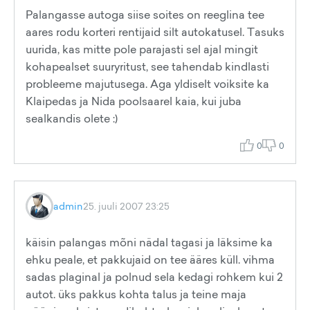
Palangasse autoga siise soites on reeglina tee
aares rodu korteri rentijaid silt autokatusel. Tasuks
uurida, kas mitte pole parajasti sel ajal mingit
kohapealset suuryritust, see tahendab kindlasti
probleeme majutusega. Aga yldiselt voiksite ka
Klaipedas ja Nida poolsaarel kaia, kui juba
sealkandis olete :)
0
0
admin
25. juuli 2007 23:25
käisin palangas mõni nädal tagasi ja läksime ka
ehku peale, et pakkujaid on tee ääres küll. vihma
sadas plaginal ja polnud sela kedagi rohkem kui 2
autot. üks pakkus kohta talus ja teine maja