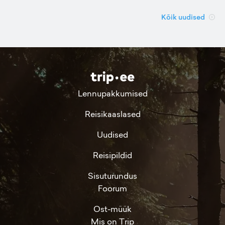
Kõik uudised
Lennupakkumised
Reisikaaslased
Uudised
Reisipildid
Sisuturundus
Foorum
Ost-müük
Mis on Trip