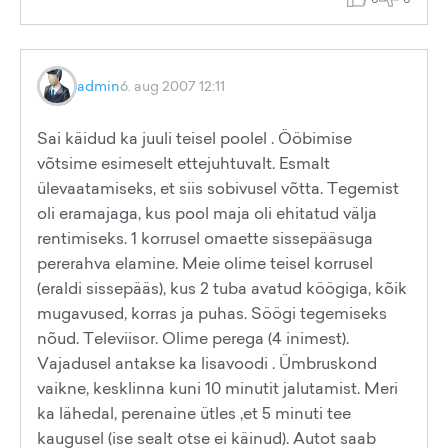
admin
6. aug 2007 12:11
Sai käidud ka juuli teisel poolel . Ööbimise
võtsime esimeselt ettejuhtuvalt. Esmalt
ülevaatamiseks, et siis sobivusel võtta. Tegemist
oli eramajaga, kus pool maja oli ehitatud välja
rentimiseks. 1 korrusel omaette sissepääsuga
pererahva elamine. Meie olime teisel korrusel
(eraldi sissepääs), kus 2 tuba avatud köögiga, kõik
mugavused, korras ja puhas. Söögi tegemiseks
nõud. Televiisor. Olime perega (4 inimest).
Vajadusel antakse ka lisavoodi . Ümbruskond
vaikne, kesklinna kuni 10 minutit jalutamist. Meri
ka lähedal, perenaine ütles ,et 5 minuti tee
kaugusel (ise sealt otse ei käinud). Autot saab