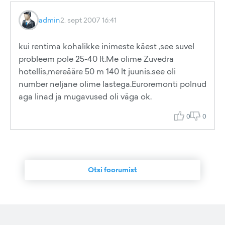
admin
2. sept 2007 16:41
kui rentima kohalikke inimeste käest ,see suvel
probleem pole 25-40 lt.Me olime Zuvedra
hotellis,mereääre 50 m 140 lt juunis.see oli
number neljane olime lastega.Euroremonti polnud
aga linad ja mugavused oli väga ok.
0
0
Otsi foorumist