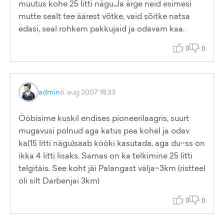
muutus kohe 25 litti nägu.Ja ärge neid esimesi
mutte sealt tee äärest võtke, vaid sõitke natsa
edasi, seal rohkem pakkujaid ja odavam kaa.
0
0
admin
6. aug 2007 18:33
Ööbisime kuskil endises pioneerilaagris, suurt
mugavusi polnud aga katus pea kohel ja odav
ka(15 litti nägu)saab kööki kasutada, aga du~ss on
ikka 4 litti lisaks. Samas on ka telkimine 25 litti
telgitäis. See koht jäi Palangast välja~3km (ristteel
oli silt Darbenjai 3km)
0
0