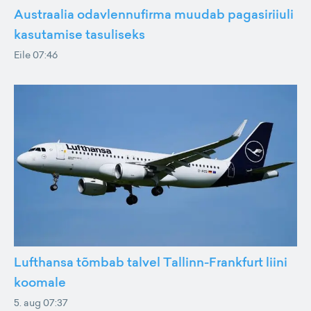
Austraalia odavlennufirma muudab pagasiriiuli
kasutamise tasuliseks
Eile 07:46
Lufthansa tõmbab talvel Tallinn-Frankfurt liini
koomale
5. aug 07:37