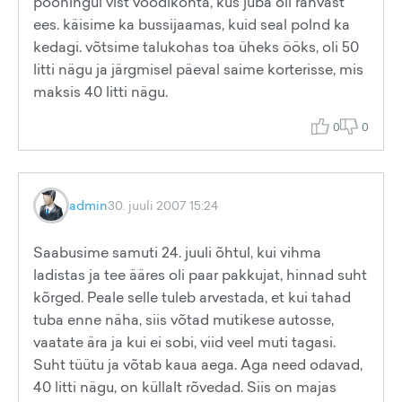
pööningul vist voodikohta, kus juba oli rahvast
ees. käisime ka bussijaamas, kuid seal polnd ka
kedagi. võtsime talukohas toa üheks ööks, oli 50
litti nägu ja järgmisel päeval saime korterisse, mis
maksis 40 litti nägu.
0
0
admin
30. juuli 2007 15:24
Saabusime samuti 24. juuli õhtul, kui vihma
ladistas ja tee ääres oli paar pakkujat, hinnad suht
kõrged. Peale selle tuleb arvestada, et kui tahad
tuba enne näha, siis võtad mutikese autosse,
vaatate ära ja kui ei sobi, viid veel muti tagasi.
Suht tüütu ja võtab kaua aega. Aga need odavad,
40 litti nägu, on küllalt rõvedad. Siis on majas