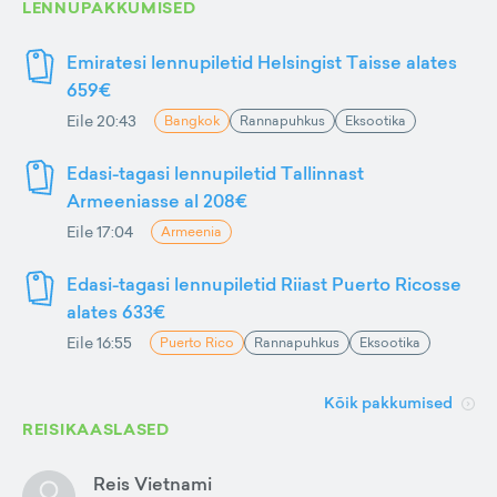
LENNUPAKKUMISED
Emiratesi lennupiletid Helsingist Taisse alates
659€
Eile 20:43
Bangkok
Rannapuhkus
Eksootika
Edasi-tagasi lennupiletid Tallinnast
Armeeniasse al 208€
Eile 17:04
Armeenia
Edasi-tagasi lennupiletid Riiast Puerto Ricosse
alates 633€
Eile 16:55
Puerto Rico
Rannapuhkus
Eksootika
Kõik pakkumised
REISIKAASLASED
Reis Vietnami