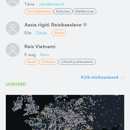
Täna
vandermand
Uus-Meremaa
Autoreis
Matkamine
Aasia riigid. Reisikaaslane 🫶
Eile
Daiva
Aasia
Reis Vietnami
5. aug
Karu
Aasia
Vietnam
Lihtsalt puhkusereis
Kõik reisikaaslased
UUDISED