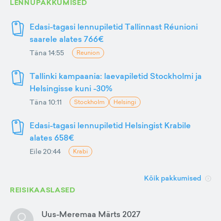
LENNUPAKKUMISED
Edasi-tagasi lennupiletid Tallinnast Réunioni
saarele alates 766€
Täna 14:55
Reunion
Tallinki kampaania: laevapiletid Stockholmi ja
Helsingisse kuni -30%
Täna 10:11
Stockholm
Helsingi
Edasi-tagasi lennupiletid Helsingist Krabile
alates 658€
Eile 20:44
Krabi
Kõik pakkumised
REISIKAASLASED
Uus-Meremaa Märts 2027