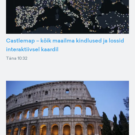
Castlemap – kõik maailma kindlused ja lossid
interaktiivsel kaardil
Täna 10:32