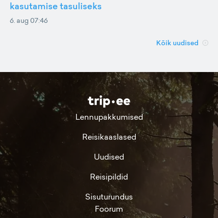
kasutamise tasuliseks
6. aug 07:46
Kõik uudised
Lennupakkumised
Reisikaaslased
Uudised
Reisipildid
Sisuturundus
Foorum