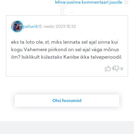
Mine uusima kommentaari juurde
pahurik
15. veebr 2023 15:32
eks ta loto ole, st. miks lennata sel ajal sinna kui
kogu Vahemere piirkond on sel ajal väga mõnus
ilm? Isiklikult külastaks Kariibe ikka talveperioodil.
1
0
Otsi foorumist