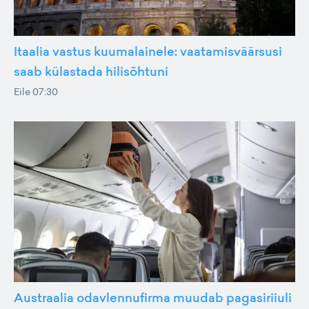
Itaalia vastus kuumalainele: vaatamisväärsusi
saab külastada hilisõhtuni
Eile 07:30
Austraalia odavlennufirma muudab pagasiriiuli