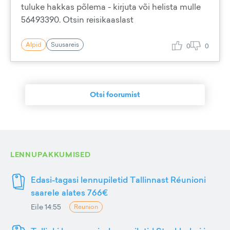
tuluke hakkas põlema - kirjuta või helista mulle
56493390. Otsin reisikaaslast
Alpid
Suusareis
0
0
Otsi foorumist
LENNUPAKKUMISED
Edasi-tagasi lennupiletid Tallinnast Réunioni
saarele alates 766€
Eile 14:55
Reunion