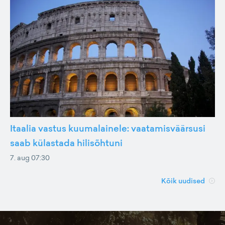
Itaalia vastus kuumalainele: vaatamisväärsusi
saab külastada hilisõhtuni
7. aug 07:30
Kõik uudised