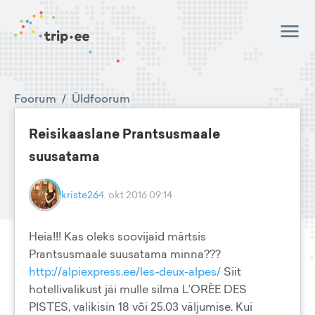
Foorum
/
Üldfoorum
Reisikaaslane Prantsusmaale
suusatama
kriste26
4. okt 2016 09:14
Heia!!! Kas oleks soovijaid märtsis
Prantsusmaale suusatama minna???
http://alpiexpress.ee/les-deux-alpes/
Siit
hotellivalikust jäi mulle silma L’ORÈE DES
PISTES, valikisin 18 või 25.03 väljumise. Kui