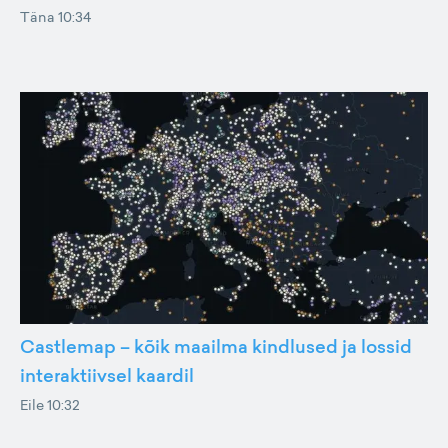
Täna 10:34
Castlemap – kõik maailma kindlused ja lossid
interaktiivsel kaardil
Eile 10:32