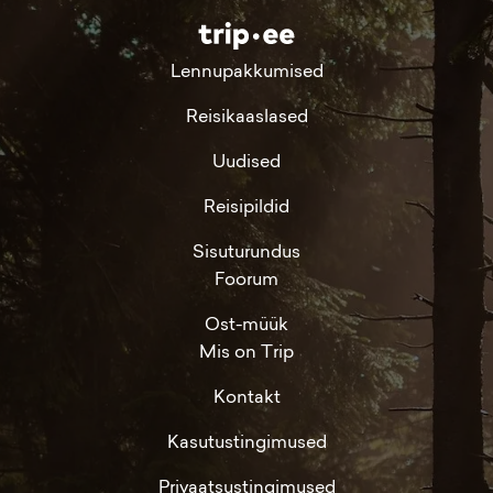
Lennupakkumised
Reisikaaslased
Uudised
Reisipildid
Sisuturundus
Foorum
Ost-müük
Mis on Trip
Kontakt
Kasutustingimused
Privaatsustingimused