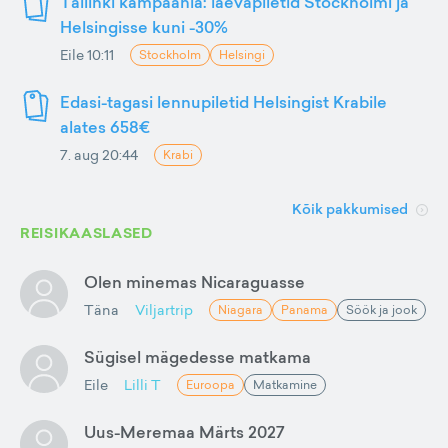
Tallinki kampaania: laevapiletid Stockholmi ja
Helsingisse kuni -30%
Eile 10:11
Stockholm
Helsingi
Edasi-tagasi lennupiletid Helsingist Krabile
alates 658€
7. aug 20:44
Krabi
Kõik pakkumised
REISIKAASLASED
Olen minemas Nicaraguasse
Täna
Viljartrip
Niagara
Panama
Söök ja jook
Sügisel mägedesse matkama
Eile
Lilli T
Euroopa
Matkamine
Uus-Meremaa Märts 2027