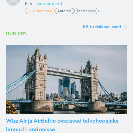
Eile
vandermand
Uus-Meremaa
Autoreis
Matkamine
Kõik reisikaaslased
UUDISED
Wizz Air ja AirBaltic peatavad talvehooajaks
lennud Londonisse