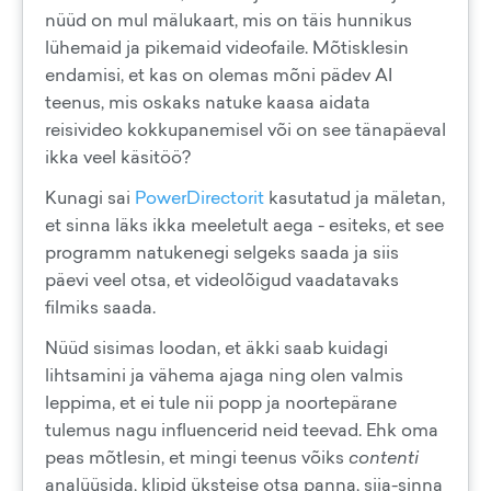
nüüd on mul mälukaart, mis on täis hunnikus
lühemaid ja pikemaid videofaile. Mõtisklesin
endamisi, et kas on olemas mõni pädev AI
teenus, mis oskaks natuke kaasa aidata
reisivideo kokkupanemisel või on see tänapäeval
ikka veel käsitöö?
Kunagi sai
PowerDirectorit
kasutatud ja mäletan,
et sinna läks ikka meeletult aega - esiteks, et see
programm natukenegi selgeks saada ja siis
päevi veel otsa, et videolõigud vaadatavaks
filmiks saada.
Nüüd sisimas loodan, et äkki saab kuidagi
lihtsamini ja vähema ajaga ning olen valmis
leppima, et ei tule nii popp ja noortepärane
tulemus nagu influencerid neid teevad. Ehk oma
peas mõtlesin, et mingi teenus võiks
contenti
analüüsida, klipid üksteise otsa panna, siia-sinna