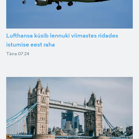
Lufthansa küsib lennuki viimastes ridades
istumise eest raha
Täna 07:24