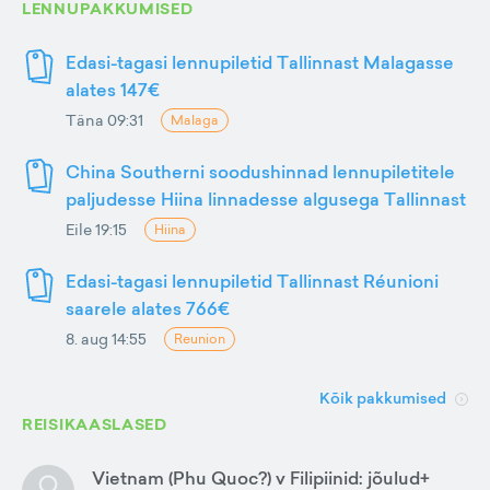
LENNUPAKKUMISED
Edasi-tagasi lennupiletid Tallinnast Malagasse
alates 147€
Täna 09:31
Malaga
China Southerni soodushinnad lennupiletitele
paljudesse Hiina linnadesse algusega Tallinnast
Eile 19:15
Hiina
Edasi-tagasi lennupiletid Tallinnast Réunioni
saarele alates 766€
8. aug 14:55
Reunion
Kõik pakkumised
REISIKAASLASED
Vietnam (Phu Quoc?) v Filipiinid: jõulud+