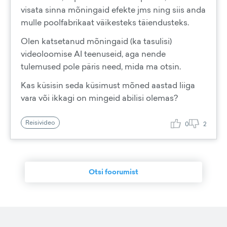
visata sinna mõningaid efekte jms ning siis anda
mulle poolfabrikaat väikesteks täiendusteks.
Olen katsetanud mõningaid (ka tasulisi)
videoloomise AI teenuseid, aga nende
tulemused pole päris need, mida ma otsin.
Kas küsisin seda küsimust mõned aastad liiga
vara või ikkagi on mingeid abilisi olemas?
Reisivideo
0
2
Otsi foorumist