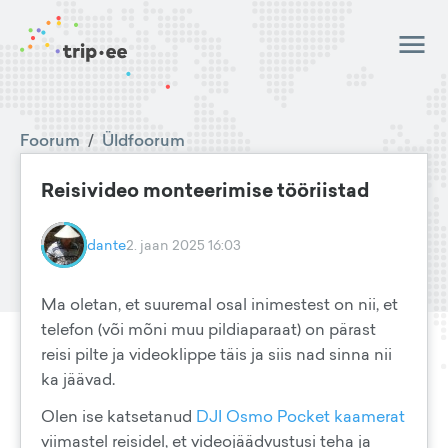
Foorum
/
Üldfoorum
Reisivideo monteerimise tööriistad
dante
2. jaan 2025 16:03
Ma oletan, et suuremal osal inimestest on nii, et
telefon (või mõni muu pildiaparaat) on pärast
reisi pilte ja videoklippe täis ja siis nad sinna nii
ka jäävad.
Olen ise katsetanud
DJI Osmo Pocket kaamerat
viimastel reisidel, et videojäädvustusi teha ja