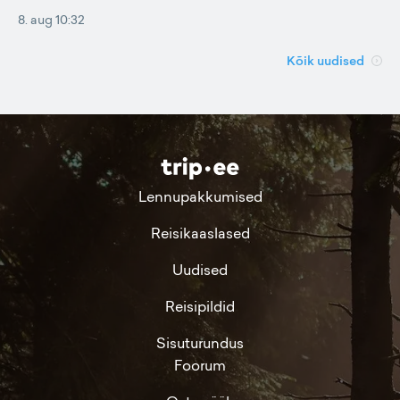
8. aug 10:32
Kõik uudised
Lennupakkumised
Reisikaaslased
Uudised
Reisipildid
Sisuturundus
Foorum