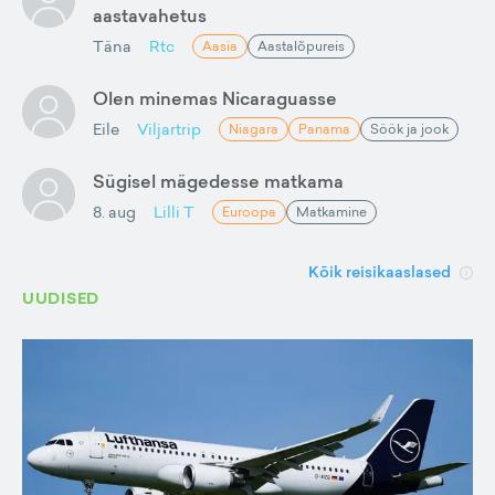
aastavahetus
Täna
Rtc
Aasia
Aastalõpureis
Olen minemas Nicaraguasse
Eile
Viljartrip
Niagara
Panama
Söök ja jook
Sügisel mägedesse matkama
8. aug
Lilli T
Euroopa
Matkamine
Kõik reisikaaslased
UUDISED