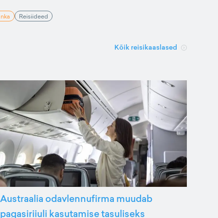
anka
Reisiideed
Kõik reisikaaslased
Austraalia odavlennufirma muudab
pagasiriiuli kasutamise tasuliseks