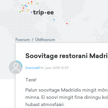
Foorum
/
Üldfoorum
Soovitage restorani Madri
2reisiselli
16. jaan 2015 12:59
Tere!
Palun soovitage Madriidis mingit mõn
minna. Ei soovi mingit fine diningu koht
hubast atmosfääri.