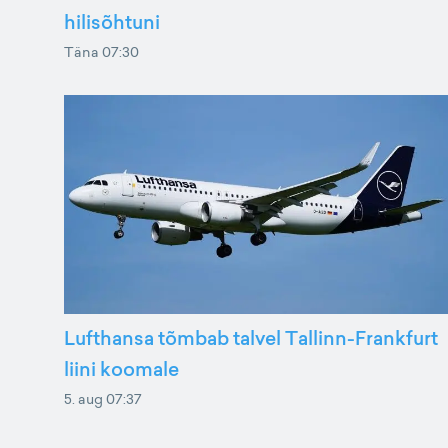
hilisõhtuni
Täna 07:30
Lufthansa tõmbab talvel Tallinn-Frankfurt
liini koomale
5. aug 07:37