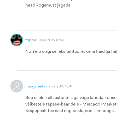
head kogemust jagada.
tripp
16. jaan 2015 17:46
No Yelp ongi selleks tehtud, et oma häid (ja ha
margareeta
7. nov 2015 18:41
See ei ole küll restoran, aga väga laheda kons
väikestele tapase-baaridele - Mercado (Market) 
Kõigepealt tee seal ring peale, söö silmadega...