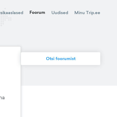
Foorum
Minu Trip.ee
isikaaslased
Uudised
Otsi foorumist
ma