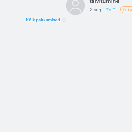
talvitumine
2. aug
TruT
Sri L
Kõik pakkumised