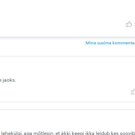
Mine uusima kommentaa
e jaoks.
 lehekülgi, aga mõtlesin, et äkki keegi ikka leidub kes soov