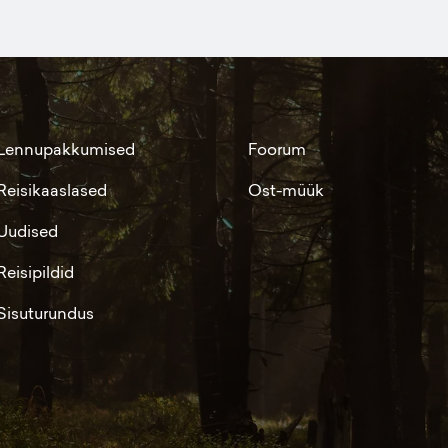
Lennupakkumised
Foorum
Reisikaaslased
Ost-müük
Uudised
Reisipildid
Sisuturundus