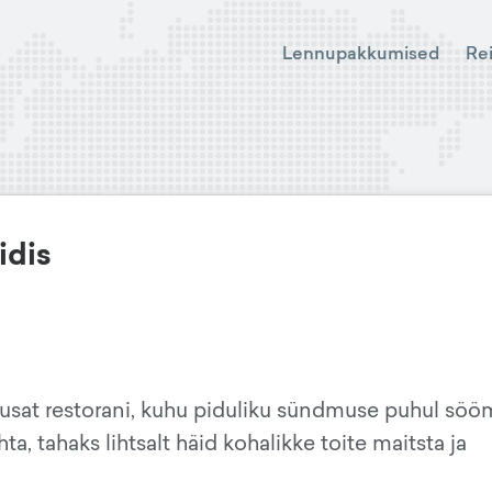
Lennupakkumised
Re
idis
usat restorani, kuhu piduliku sündmuse puhul söö
a, tahaks lihtsalt häid kohalikke toite maitsta ja