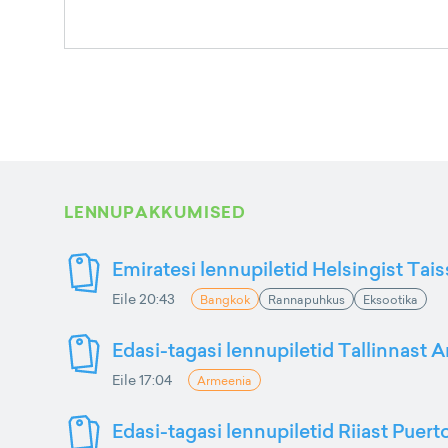
LENNUPAKKUMISED
Emiratesi lennupiletid Helsingist Tai
Eile 20:43
Bangkok
Rannapuhkus
Eksootika
Edasi-tagasi lennupiletid Tallinnast 
Eile 17:04
Armeenia
Edasi-tagasi lennupiletid Riiast Puer