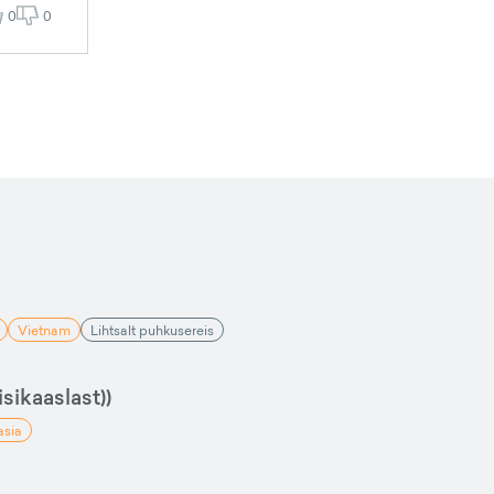
0
0
Vietnam
Lihtsalt puhkusereis
sikaaslast))
asia