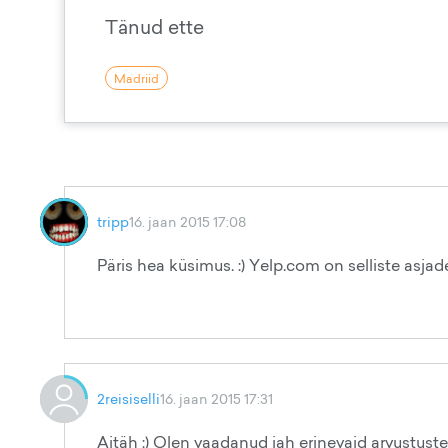
Tänud ette
Madriid
tripp
16. jaan 2015 17:08
Päris hea küsimus. :) Yelp.com on selliste asjad
2reisiselli
16. jaan 2015 17:31
Aitäh :) Olen vaadanud jah erinevaid arvustuste