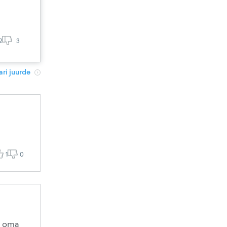
2
3
ri juurde
1
0
ib oma