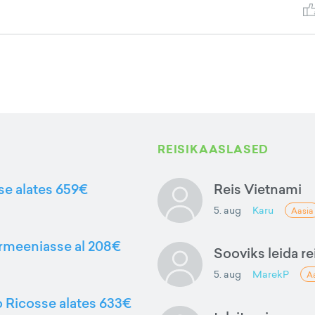
REISIKAASLASED
sse alates 659€
Reis Vietnami
5. aug
Karu
Aasia
Armeeniasse al 208€
Sooviks leida rei
5. aug
MarekP
A
to Ricosse alates 633€