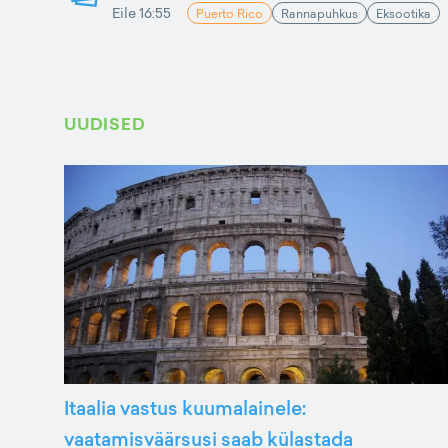
Eile 16:55
Puerto Rico
Rannapuhkus
Eksootika
UUDISED
Itaalia vastus kuumalainele:
vaatamisväärsusi saab külastada