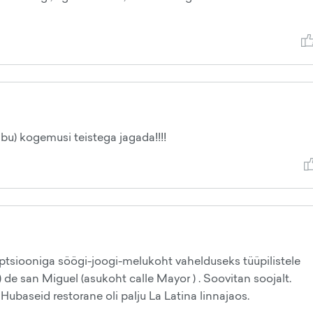
lbu) kogemusi teistega jagada!!!!
eptsiooniga söögi-joogi-melukoht vahelduseks tüüpilistele
de san Miguel (asukoht calle Mayor ) . Soovitan soojalt.
 Hubaseid restorane oli palju La Latina linnajaos.