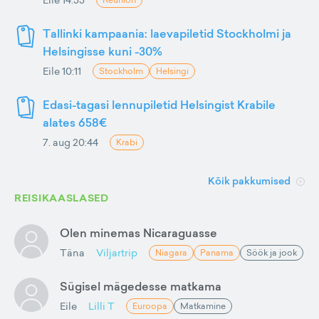
Tallinki kampaania: laevapiletid Stockholmi ja
Helsingisse kuni -30%
Eile 10:11
Stockholm
Helsingi
Edasi-tagasi lennupiletid Helsingist Krabile
alates 658€
7. aug 20:44
Krabi
Kõik pakkumised
REISIKAASLASED
Olen minemas Nicaraguasse
Täna
Viljartrip
Niagara
Panama
Söök ja jook
Sügisel mägedesse matkama
Eile
Lilli T
Euroopa
Matkamine