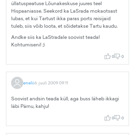
üllatuspeatuse Lõunakeskuse juures teel
Hispaaniasse. Seekord ka LaSrada mokaotsast
lubas, et kui Tartust ikka paras ports reisijaid
tuleb, siis võib loota, et sõidetakse Tartu kaudu.
Andke siis ka LaStradale soovist teada!
Kohtumiseni! ;)
0
0
enelii
6. juuli 2009 09:11
Soovist andsin teada küll, aga buss läheb ikkagi
läbi Pärnu, kahju!
0
0