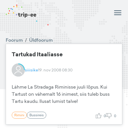
Foorum
/
Üldfoorum
Tartukad Itaaliasse
siiisike
19. nov 2008 08:30
Lähme La Stradaga Riminisse juuli lõpus. Kui
Tartust on vähemalt 16 inimest, siis tuleb buss
Tartu kaudu. Ilusat lumist talve!
Rimini
Bussireis
0
0