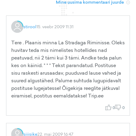
Mine uusima kommentaari juurde
stirool
15. veebr 2009 11:31
Tere . Plaanis minna La Stradaga Riminisse. Oleks
huvitav teda mis nimelistes hotellides nad
peatuvad, nii 2 tärni kui 3 tärni. Andke teda palun
kes on käinid. * * * Tekst parandatud. Postituse
sisu raskesti arusaadav, puuduvad lause vahed ja
suured algustähed. Palume suhtuda lugupidavalt
postituse lugejatesse! Õigekirja reeglite jätkuval
eiramisel, postitus eemaldatakse! Trip.ee
0
0
siiisike
22. mai 2009 16:47