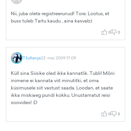
Nii, juba olete registreerunud! Tore. Lootus, et
buss tuleb Tartu kaudu , aina kasvab:)
0
0
Tšultanja
22. mai 2009 17:09
Küll sina Siisike oled ikka kannatlik. Tubli! Mõni
inimene ei kannata viit minutitki, et oma
küsimusele siit vastust saada. Loodan, et saate
ikka miskiaeg pundi kokku. Unustamatut reisi
soovides! :D
0
0