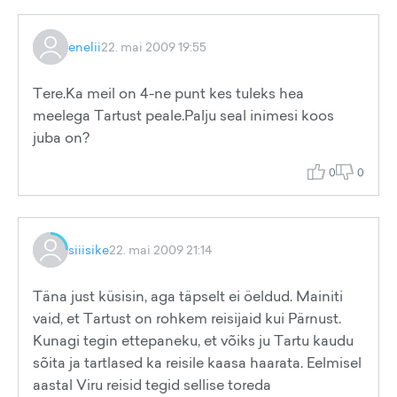
enelii
22. mai 2009 19:55
Tere.Ka meil on 4-ne punt kes tuleks hea
meelega Tartust peale.Palju seal inimesi koos
juba on?
0
0
siiisike
22. mai 2009 21:14
Täna just küsisin, aga täpselt ei öeldud. Mainiti
vaid, et Tartust on rohkem reisijaid kui Pärnust.
Kunagi tegin ettepaneku, et võiks ju Tartu kaudu
sõita ja tartlased ka reisile kaasa haarata. Eelmisel
aastal Viru reisid tegid sellise toreda