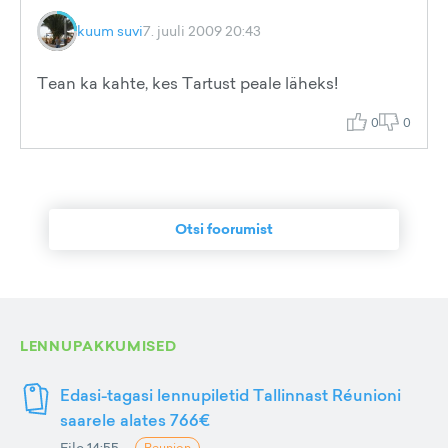
kuum suvi
7. juuli 2009 20:43
Tean ka kahte, kes Tartust peale läheks!
0
0
Otsi foorumist
LENNUPAKKUMISED
Edasi-tagasi lennupiletid Tallinnast Réunioni
saarele alates 766€
Eile 14:55
Reunion