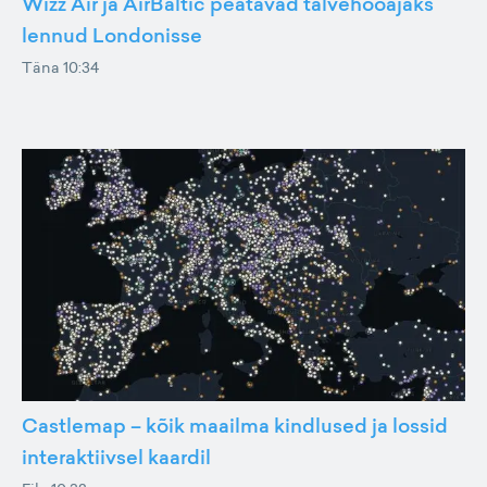
Wizz Air ja AirBaltic peatavad talvehooajaks
lennud Londonisse
Täna 10:34
Castlemap – kõik maailma kindlused ja lossid
interaktiivsel kaardil