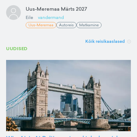
Uus-Meremaa Märts 2027
Eile
vandermand
Uus-Meremaa
Autoreis
Matkamine
Kõik reisikaaslased
UUDISED