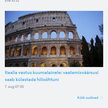
Eile 10:32
Itaalia vastus kuumalainele: vaatamisväärsusi
saab külastada hilisõhtuni
7. aug 07:30
Kõik uudised