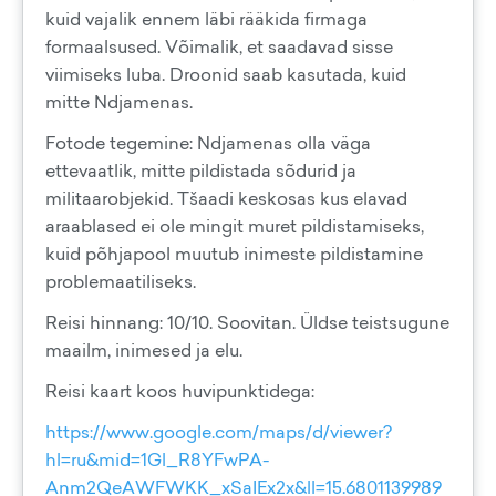
kuid vajalik ennem läbi rääkida firmaga
formaalsused. Võimalik, et saadavad sisse
viimiseks luba. Droonid saab kasutada, kuid
mitte Ndjamenas.
Fotode tegemine: Ndjamenas olla väga
ettevaatlik, mitte pildistada sõdurid ja
militaarobjekid. Tšaadi keskosas kus elavad
araablased ei ole mingit muret pildistamiseks,
kuid põhjapool muutub inimeste pildistamine
problemaatiliseks.
Reisi hinnang: 10/10. Soovitan. Üldse teistsugune
maailm, inimesed ja elu.
Reisi kaart koos huvipunktidega:
https://www.google.com/maps/d/viewer?
hl=ru&mid=1Gl_R8YFwPA-
Anm2QeAWFWKK_xSaIEx2x&ll=15.6801139989