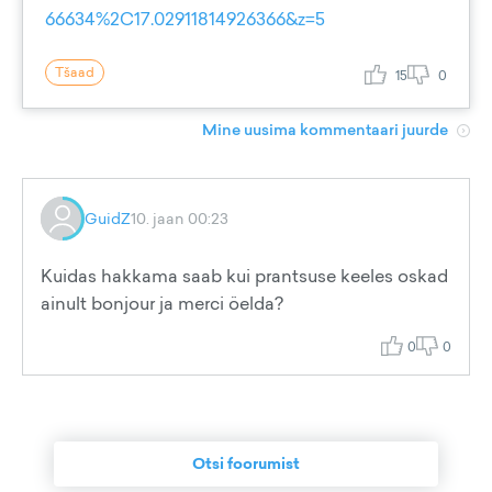
66634%2C17.02911814926366&z=5
Tšaad
15
0
Mine uusima kommentaari juurde
GuidZ
10. jaan 00:23
Kuidas hakkama saab kui prantsuse keeles oskad
ainult bonjour ja merci öelda?
0
0
Otsi foorumist