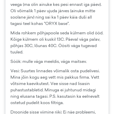
veega (ma olin ainuke kes pesi ennast iga päev).
Oli võimalik 1 päev ujuda järves (ainuke mitte
soolane järv) ning sai ka 1 päev käia duši all
tagasi teel kohas "ORYX base".
Mida rohkem põhjapoole seda külmem olid ööd.
Kõige külmem oli kuskil 13C. Päeval väga palav,
põhjas 30C, lõunas 40C. Öösiti väga tugevad
tuuled.
Söök: mulle väga meeldis, väga maitsev.
Vesi: Suurtes linnades võimalik osta pudelivesi.
Mina jõin kogu aeg vett mis pakkus firma. Vett
võtsime kaevikutest. Vee sisse nad lisasin
puhastustabletid. Minuga ei juhtunud midagi
ning elusana tagasi. P.S. kasutasin ka eelnevalt
ostetud pudelit koos filtriga.
Droonide sisse viimine riiki: Ei näe probleemi,