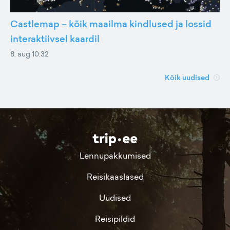
Castlemap – kõik maailma kindlused ja lossid
interaktiivsel kaardil
8. aug 10:32
Kõik uudised
Lennupakkumised
Reisikaaslased
Uudised
Reisipildid