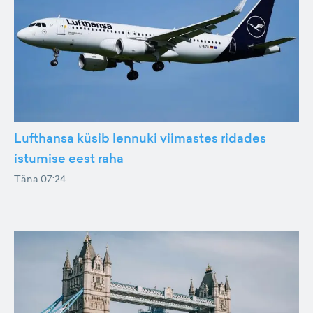
Lufthansa küsib lennuki viimastes ridades
istumise eest raha
Täna 07:24