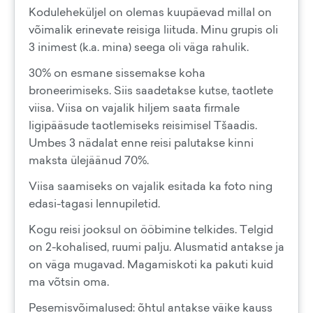
Koduleheküljel on olemas kuupäevad millal on
võimalik erinevate reisiga liituda. Minu grupis oli
3 inimest (k.a. mina) seega oli väga rahulik.
30% on esmane sissemakse koha
broneerimiseks. Siis saadetakse kutse, taotlete
viisa. Viisa on vajalik hiljem saata firmale
ligipääsude taotlemiseks reisimisel Tšaadis.
Umbes 3 nädalat enne reisi palutakse kinni
maksta ülejäänud 70%.
Viisa saamiseks on vajalik esitada ka foto ning
edasi-tagasi lennupiletid.
Kogu reisi jooksul on ööbimine telkides. Telgid
on 2-kohalised, ruumi palju. Alusmatid antakse ja
on väga mugavad. Magamiskoti ka pakuti kuid
ma võtsin oma.
Pesemisvõimalused: õhtul antakse väike kauss