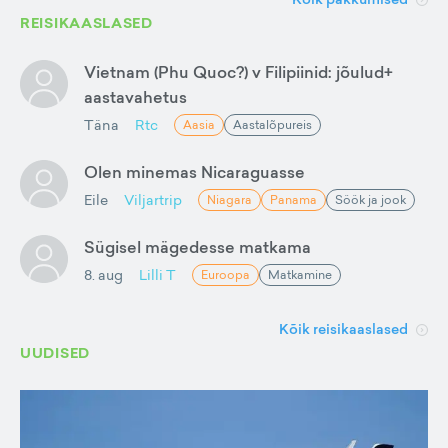
REISIKAASLASED
Vietnam (Phu Quoc?) v Filipiinid: jõulud+
aastavahetus
Täna
Rtc
Aasia
Aastalõpureis
Olen minemas Nicaraguasse
Eile
Viljartrip
Niagara
Panama
Söök ja jook
Sügisel mägedesse matkama
8. aug
Lilli T
Euroopa
Matkamine
Kõik reisikaaslased
UUDISED