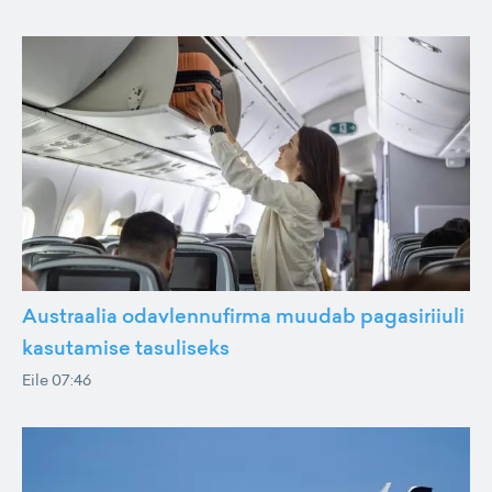
Austraalia odavlennufirma muudab pagasiriiuli
kasutamise tasuliseks
Eile 07:46