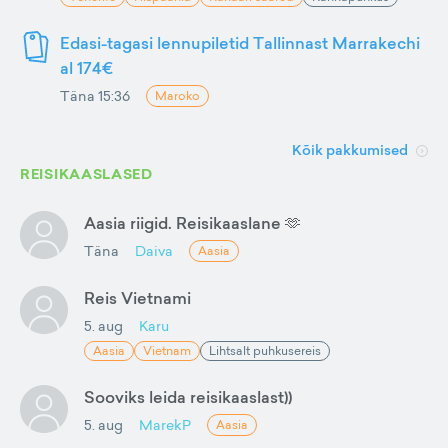
Edasi-tagasi lennupiletid Tallinnast Marrakechi
al 174€
Täna 15:36
Maroko
Kõik pakkumised
REISIKAASLASED
Aasia riigid. Reisikaaslane 🫶
Täna
Daiva
Aasia
Reis Vietnami
5. aug
Karu
Aasia
Vietnam
Lihtsalt puhkusereis
Sooviks leida reisikaaslast))
5. aug
MarekP
Aasia