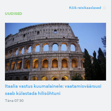
Kõik reisikaaslased
UUDISED
Itaalia vastus kuumalainele: vaatamisväärsusi
saab külastada hilisõhtuni
Täna 07:30