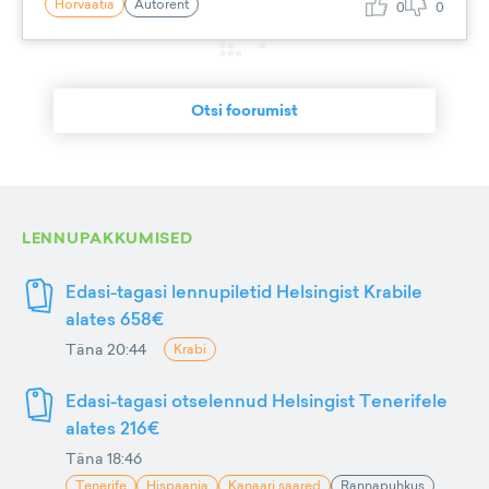
Horvaatia
Autorent
0
0
Otsi foorumist
LENNUPAKKUMISED
Edasi-tagasi lennupiletid Helsingist Krabile
alates 658€
Täna 20:44
Krabi
Edasi-tagasi otselennud Helsingist Tenerifele
alates 216€
Täna 18:46
Tenerife
Hispaania
Kanaari saared
Rannapuhkus