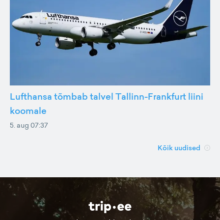
Lufthansa tõmbab talvel Tallinn-Frankfurt liini
koomale
5. aug 07:37
Kõik uudised