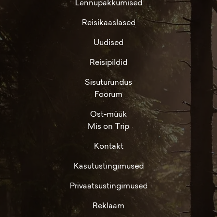
Lennupakkumised
Reisikaaslased
Uudised
Reisipildid
Sisuturundus
Foorum
Ost-müük
Mis on Trip
Kontakt
Kasutustingimused
Privaatsustingimused
Reklaam