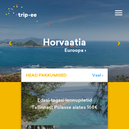
Horvaatia
‹
›
Euroopa
›
HEAD PAKKUMISED
Veel ›
Edasi-tagasi lennupiletid
Tallinnast Pulasse alates 168€