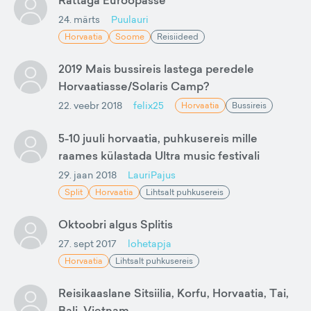
Rattaga Euroopasse
24. märts
Puulauri
Horvaatia
Soome
Reisiideed
2019 Mais bussireis lastega peredele
Horvaatiasse/Solaris Camp?
22. veebr 2018
felix25
Horvaatia
Bussireis
5-10 juuli horvaatia, puhkusereis mille
raames külastada Ultra music festivali
29. jaan 2018
LauriPajus
Split
Horvaatia
Lihtsalt puhkusereis
Oktoobri algus Splitis
27. sept 2017
lohetapja
Horvaatia
Lihtsalt puhkusereis
Reisikaaslane Sitsiilia, Korfu, Horvaatia, Tai,
Bali, Vietnam