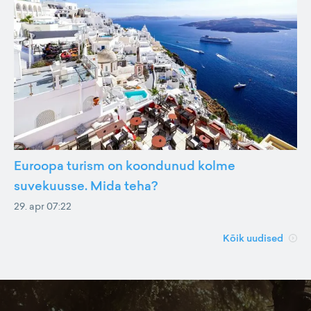
Euroopa turism on koondunud kolme
suvekuusse. Mida teha?
29. apr 07:22
Kõik uudised