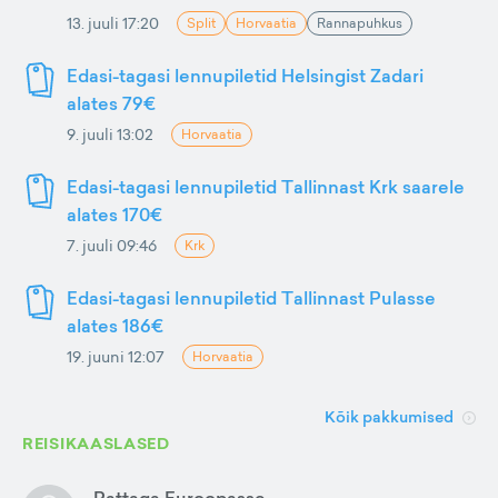
13. juuli 17:20
Split
Horvaatia
Rannapuhkus
Edasi-tagasi lennupiletid Helsingist Zadari
alates 79€
9. juuli 13:02
Horvaatia
Edasi-tagasi lennupiletid Tallinnast Krk saarele
alates 170€
7. juuli 09:46
Krk
Edasi-tagasi lennupiletid Tallinnast Pulasse
alates 186€
19. juuni 12:07
Horvaatia
Kõik pakkumised
REISIKAASLASED