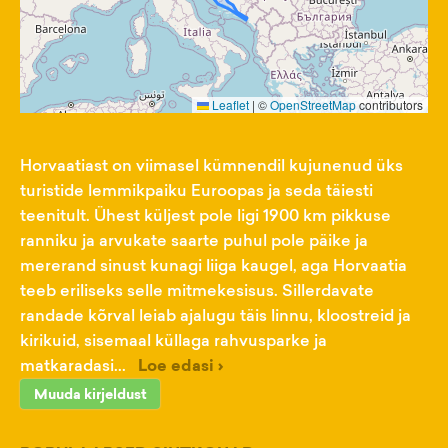
Leaflet
|
©
OpenStreetMap
contributors
Horvaatiast on viimasel kümnendil kujunenud üks
turistide lemmikpaiku Euroopas ja seda täiesti
teenitult. Ühest küljest pole ligi 1900 km pikkuse
ranniku ja arvukate saarte puhul pole päike ja
mererand sinust kunagi liiga kaugel, aga Horvaatia
teeb eriliseks selle mitmekesisus. Sillerdavate
randade kõrval leiab ajalugu täis linnu, kloostreid ja
kirikuid, sisemaal küllaga rahvusparke ja
matkaradasi...
Loe edasi ›
Muuda kirjeldust