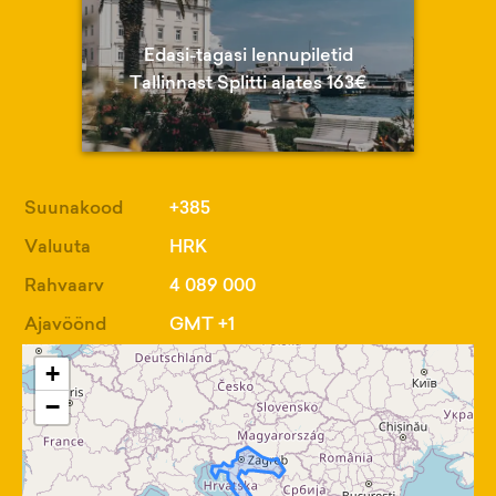
Edasi-tagasi lennupiletid
Tallinnast Splitti alates 163€
Suunakood
+385
Valuuta
HRK
Rahvaarv
4 089 000
Ajavöönd
GMT +1
+
−