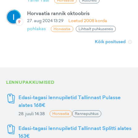
Horvaatia
Autoreis
Horvaatia rannik oktoobris
27. aug 2024 13:29
Loetud
2008
korda
9
pohlakas
Horvaatia
Lihtsalt puhkusereis
Kõik positused
LENNUPAKKUMISED
Edasi-tagasi lennupiletid Tallinnast Pulasse
alates 168€
28. juuli 14:38
Horvaatia
Rannapuhkus
Edasi-tagasi lennupiletid Tallinnast Splitti alates
163€