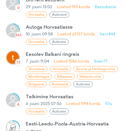
29. juuni 13:02
Loetud
193
korda
Kessukene
0
Horvaatia
Autorent
Autoga Horvaatiasse
10. juuni 09:58
Loetud
62137
korda
hani444
361
Horvaatia
Autoreis
Eesolev Balkani ringreis
7. juuni 11:04
Loetud
1586
korda
Sven71
12
Sloveenia
Horvaatia
Bosnia ja Hertsegoviina
Montenegro
Albaania
Makedoonia
Bulgaaria
Rumeenia
Autoreis
Telkimine Horvaatias
6. juuni 2025 07:56
Loetud
1194
korda
Ellu
8
Horvaatia
Autoreis
Eesti-Leedu-Poola-Austria-Horvaatia