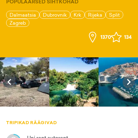
POPULAARSED SIHTKOHAD
Dalmaatsia
Dubrovnik
Krk
Rijeka
Split
Zagreb
1370
134
TRIPIKAD RÄÄGIVAD
Uni rent autorent