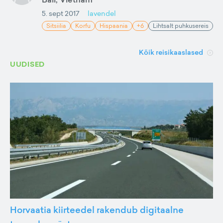
5. sept 2017
lavendel
Sitsiilia
Korfu
Hispaania
+6
Lihtsalt puhkusereis
Kõik reisikaaslased
UUDISED
Horvaatia kiirteedel rakendub digitaalne