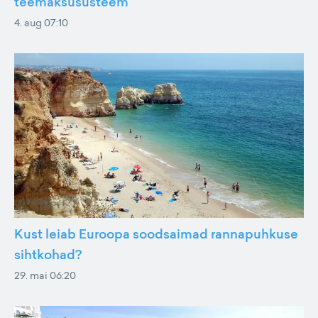
teemaksusüsteem
4. aug 07:10
Kust leiab Euroopa soodsaimad rannapuhkuse
sihtkohad?
29. mai 06:20