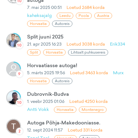
autoga
10
7. mai 2025 00:51
Loetud
2684
korda
kaheksajalg
Leedu
Poola
Austria
Horvaatia
Autoreis
Split juuni 2025
21. apr 2025 16:23
Loetud
3038
korda
Erik334
10
Split
Horvaatia
Lihtsalt puhkusereis
Horvaatiasse autoga!
5. märts 2025 19:56
Loetud
3463
korda
Murx
9
Horvaatia
Autoreis
Dubrovnik-Budva
1. veebr 2025 01:06
Loetud
4250
korda
10
Antti Vokk
Horvaatia
Montenegro
Autoga Põhja-Makedooniasse.
12. sept 2024 11:57
Loetud
331
korda
2
Tanel Taal