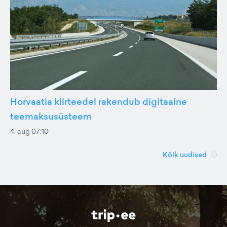
Horvaatia kiirteedel rakendub digitaalne
teemaksusüsteem
4. aug 07:10
Kõik uudised