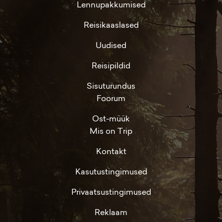
Lennupakkumised
Reisikaaslased
Uudised
Reisipildid
Sisuturundus
Foorum
Ost-müük
Mis on Trip
Kontakt
Kasutustingimused
Privaatsustingimused
Reklaam