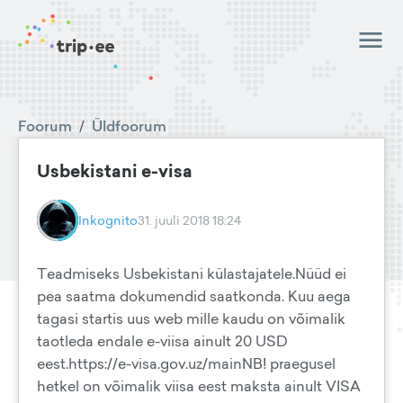
Foorum
/
Üldfoorum
Usbekistani e-visa
Inkognito
31. juuli 2018 18:24
Teadmiseks Usbekistani külastajatele.Nüüd ei
pea saatma dokumendid saatkonda. Kuu aega
tagasi startis uus web mille kaudu on võimalik
taotleda endale e-viisa ainult 20 USD
eest.https://e-visa.gov.uz/mainNB! praegusel
hetkel on võimalik viisa eest maksta ainult VISA