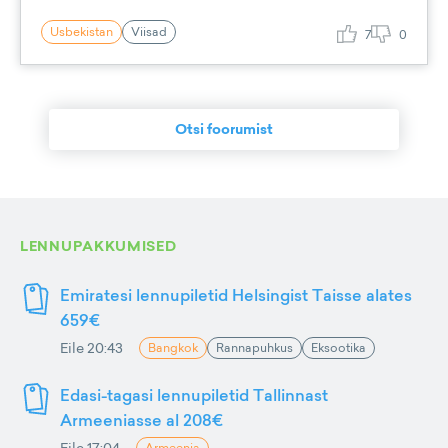
Usbekistan
Viisad
7
0
Otsi foorumist
LENNUPAKKUMISED
Emiratesi lennupiletid Helsingist Taisse alates
659€
Eile 20:43
Bangkok
Rannapuhkus
Eksootika
Edasi-tagasi lennupiletid Tallinnast
Armeeniasse al 208€
Eile 17:04
Armeenia