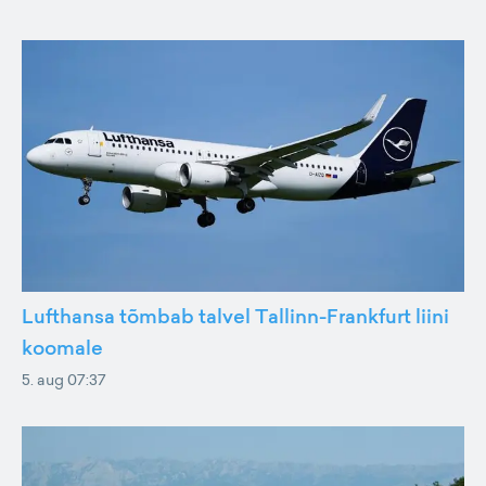
Lufthansa tõmbab talvel Tallinn-Frankfurt liini
koomale
5. aug 07:37