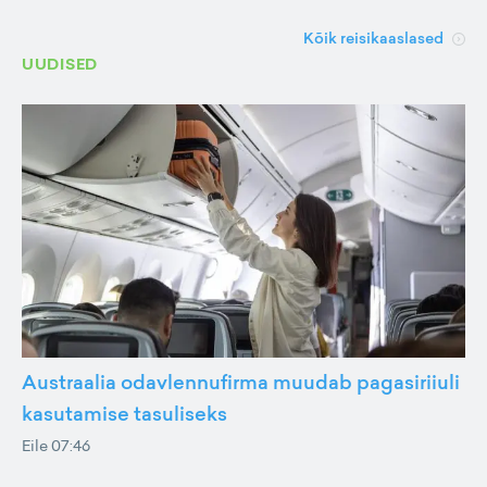
Kõik reisikaaslased
UUDISED
Austraalia odavlennufirma muudab pagasiriiuli
kasutamise tasuliseks
Eile 07:46