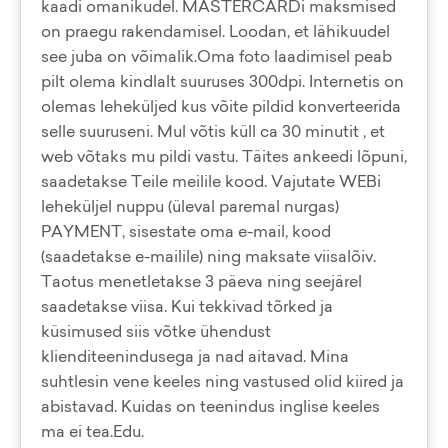
kaadi omanikudel. MASTERCARDi maksmised
on praegu rakendamisel. Loodan, et lähikuudel
see juba on võimalik.Oma foto laadimisel peab
pilt olema kindlalt suuruses 300dpi. Internetis on
olemas leheküljed kus võite pildid konverteerida
selle suuruseni. Mul võtis küll ca 30 minutit , et
web võtaks mu pildi vastu. Täites ankeedi lõpuni,
saadetakse Teile meilile kood. Vajutate WEBi
leheküljel nuppu (üleval paremal nurgas)
PAYMENT, sisestate oma e-mail, kood
(saadetakse e-mailile) ning maksate viisalõiv.
Taotus menetletakse 3 päeva ning seejärel
saadetakse viisa. Kui tekkivad tõrked ja
küsimused siis võtke ühendust
klienditeenindusega ja nad aitavad. Mina
suhtlesin vene keeles ning vastused olid kiired ja
abistavad. Kuidas on teenindus inglise keeles
ma ei tea.Edu.