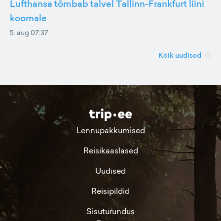
Lufthansa tõmbab talvel Tallinn-Frankfurt liini
koomale
5. aug 07:37
Kõik uudised
Lennupakkumised
Reisikaaslased
Uudised
Reisipildid
Sisuturundus