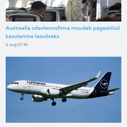
Austraalia odavlennufirma muudab pagasiriiuli
kasutamise tasuliseks
6. aug 07:46