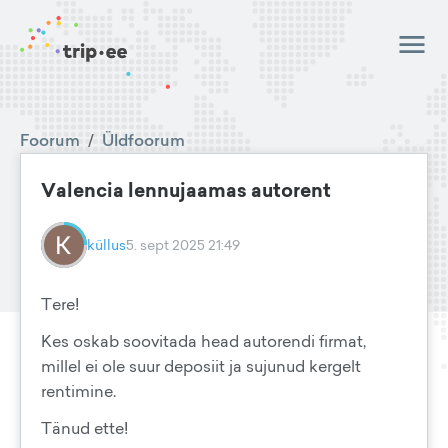
Foorum
/
Üldfoorum
Valencia lennujaamas autorent
küllus
5. sept 2025 21:49
Tere!
Kes oskab soovitada head autorendi firmat,
millel ei ole suur deposiit ja sujunud kergelt
rentimine.
Tänud ette!