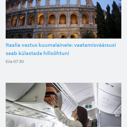
Itaalia vastus kuumalainele: vaatamisväärsusi
saab külastada hilisõhtuni
Eile 07:30