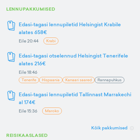
LENNUPAKKUMISED
Edasi-tagasi lennupiletid Helsingist Krabile
alates 658€
Eile 20:44
Krabi
Edasi-tagasi otselennud Helsingist Tenerifele
alates 216€
Eile 18:46
Tenerife
Hispaania
Kanaari saared
Rannapuhkus
Edasi-tagasi lennupiletid Tallinnast Marrakechi
al 174€
Eile 15:36
Maroko
Kõik pakkumised
REISIKAASLASED