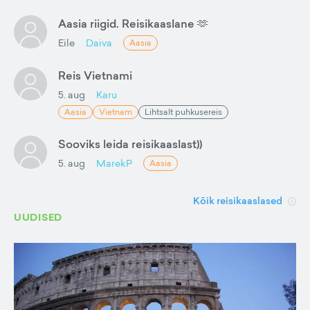
Aasia riigid. Reisikaaslane 🫶
Eile
Daiva
Aasia
Reis Vietnami
5. aug
Karu
Aasia
Vietnam
Lihtsalt puhkusereis
Sooviks leida reisikaaslast))
5. aug
MarekP
Aasia
Kõik reisikaaslased
UUDISED