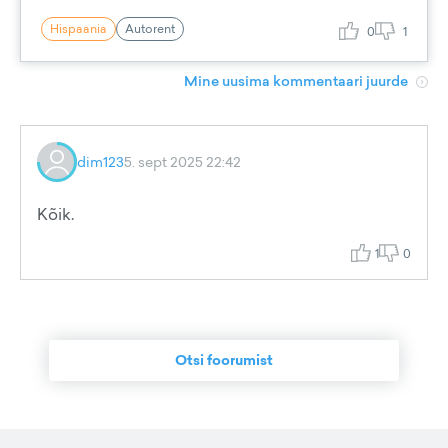
Hispaania
Autorent
0
1
Mine uusima kommentaari juurde
dim123
5. sept 2025 22:42
Kõik.
1
0
Otsi foorumist