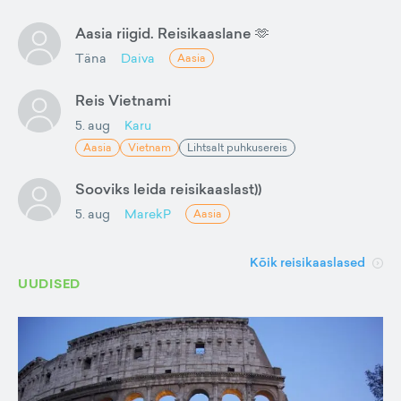
Aasia riigid. Reisikaaslane 🫶
Täna
Daiva
Aasia
Reis Vietnami
5. aug
Karu
Aasia
Vietnam
Lihtsalt puhkusereis
Sooviks leida reisikaaslast))
5. aug
MarekP
Aasia
Kõik reisikaaslased
UUDISED