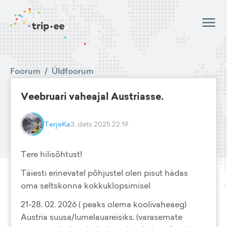
Foorum
/
Üldfoorum
Veebruari vaheajal Austriasse.
TerjeKa
3. dets 2025 22:19
Tere hilisõhtust!
Täiesti erinevatel põhjustel olen pisut hädas
oma seltskonna kokkuklopsimisel
21-28. 02. 2026 ( peaks olema koolivaheaeg)
Austria suusa/lumelauareisiks. (varasemate