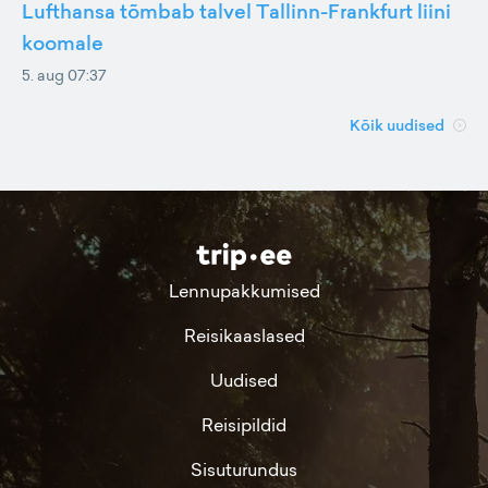
Lufthansa tõmbab talvel Tallinn-Frankfurt liini
koomale
5. aug 07:37
Kõik uudised
Lennupakkumised
Reisikaaslased
Uudised
Reisipildid
Sisuturundus