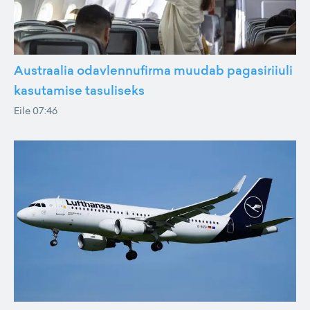
Austraalia odavlennufirma muudab pagasiriiuli
kasutamise tasuliseks
Eile 07:46