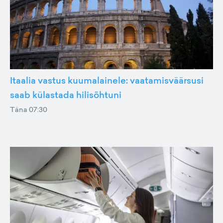
Itaalia vastus kuumalainele: vaatamisväärsusi
saab külastada hilisõhtuni
Täna 07:30