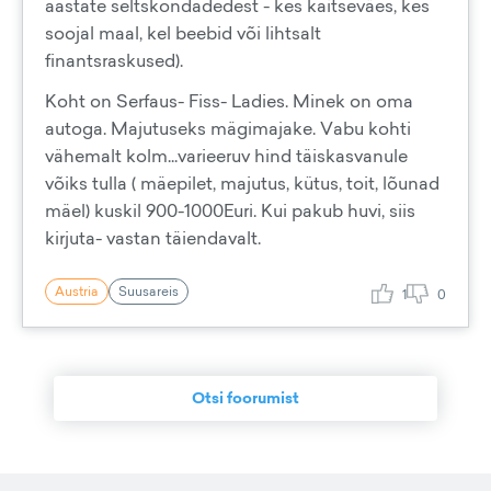
aastate seltskondadedest - kes kaitseväes, kes
soojal maal, kel beebid või lihtsalt
finantsraskused).
Koht on Serfaus- Fiss- Ladies. Minek on oma
autoga. Majutuseks mägimajake. Vabu kohti
vähemalt kolm...varieeruv hind täiskasvanule
võiks tulla ( mäepilet, majutus, kütus, toit, lõunad
mäel) kuskil 900-1000Euri. Kui pakub huvi, siis
kirjuta- vastan täiendavalt.
Austria
Suusareis
1
0
Otsi foorumist