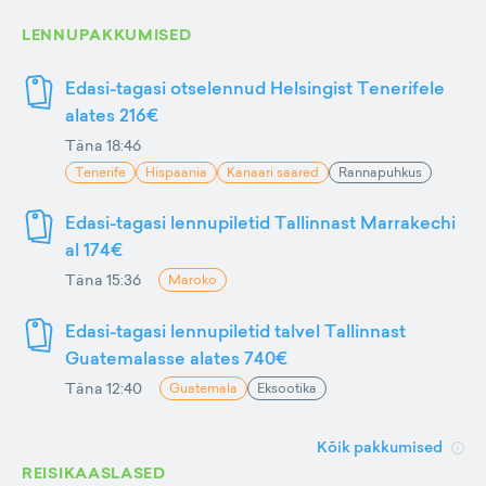
LENNUPAKKUMISED
Edasi-tagasi otselennud Helsingist Tenerifele
alates 216€
Täna 18:46
Tenerife
Hispaania
Kanaari saared
Rannapuhkus
Edasi-tagasi lennupiletid Tallinnast Marrakechi
al 174€
Täna 15:36
Maroko
Edasi-tagasi lennupiletid talvel Tallinnast
Guatemalasse alates 740€
Täna 12:40
Guatemala
Eksootika
Kõik pakkumised
REISIKAASLASED