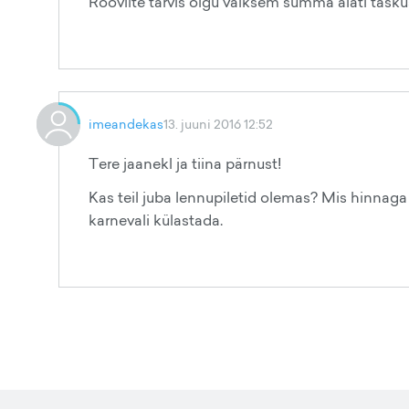
Röövlite tarvis olgu väiksem summa alati taskus
imeandekas
13. juuni 2016 12:52
Tere jaanekl ja tiina pärnust!
Kas teil juba lennupiletid olemas? Mis hinnaga 
karnevali külastada.