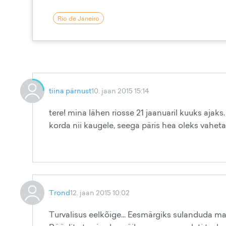
Rio de Janeiro
tiina pärnust
10. jaan 2015 15:14
tere! mina lähen riosse 21 jaanuaril kuuks ajaks
korda nii kaugele, seega päris hea oleks vahetada
Trond
12. jaan 2015 10:02
Turvalisus eelkõige... Eesmärgiks sulanduda ma