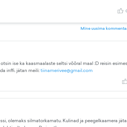
Mine uusima kommentaa
. otsin ise ka kaasmaalaste seltsi võõral maal :D reisin esime
 inffi. jätan meili:
tiinamerivee@gmail.com
ssi, olemaks silmatorkamatu. Kulinad ja peegelkaamera jäta 