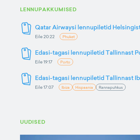
LENNUPAKKUMISED
Qatar Airwaysi lennupiletid Helsingis
Eile 20:22
Phuket
Edasi-tagasi lennupiletid Tallinnast P
Eile 19:17
Porto
Edasi-tagasi lennupiletid Tallinnast Ib
Eile 17:07
Ibiza
Hispaania
Rannapuhkus
UUDISED