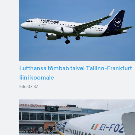
Lufthansa tõmbab talvel Tallinn-Frankfurt
liini koomale
Eile 07:37