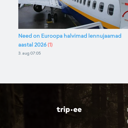
Need on Euroopa halvimad lennujaamad
aastal 2026
(
1
)
3. aug 07:05