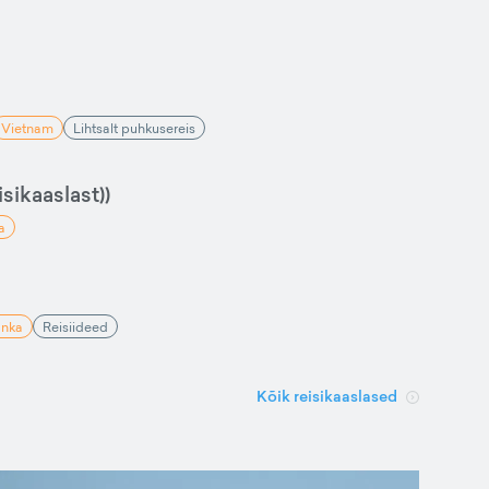
Vietnam
Lihtsalt puhkusereis
sikaaslast))
a
anka
Reisiideed
Kõik reisikaaslased