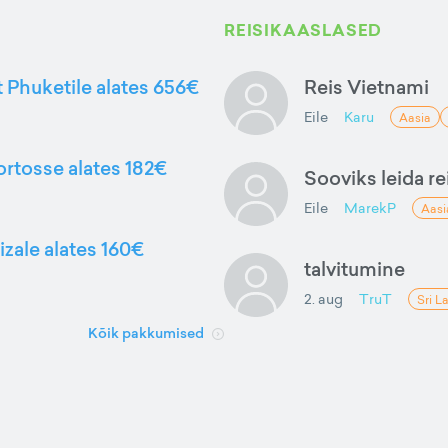
REISIKAASLASED
t Phuketile alates 656€
Reis Vietnami
Eile
Karu
Aasia
ortosse alates 182€
Sooviks leida rei
Eile
MarekP
Aasi
izale alates 160€
talvitumine
2. aug
TruT
Sri L
Kõik pakkumised