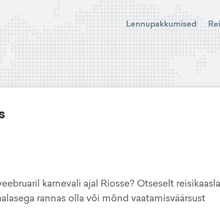
Lennupakkumised
Re
s
eebruaril karnevali ajal Riosse? Otseselt reisikaasla
aalasega rannas olla või mõnd vaatamisväärsust