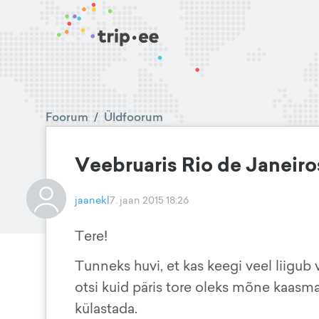
Foorum
/
Üldfoorum
Veebruaris Rio de Janeiro
jaanekl
7. jaan 2015 18:26
Tere!
Tunneks huvi, et kas keegi veel liigub v
otsi kuid päris tore oleks mõne kaasm
külastada.