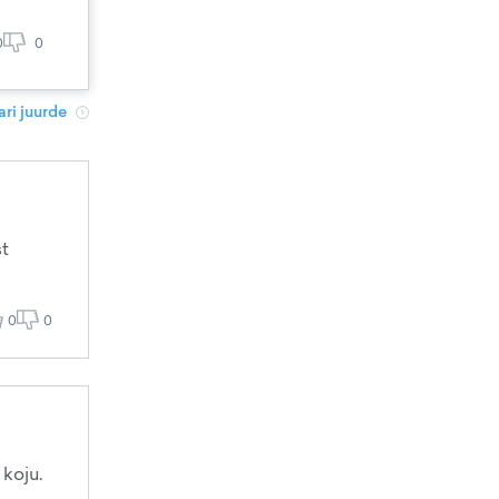
0
0
ri juurde
st
0
0
koju.