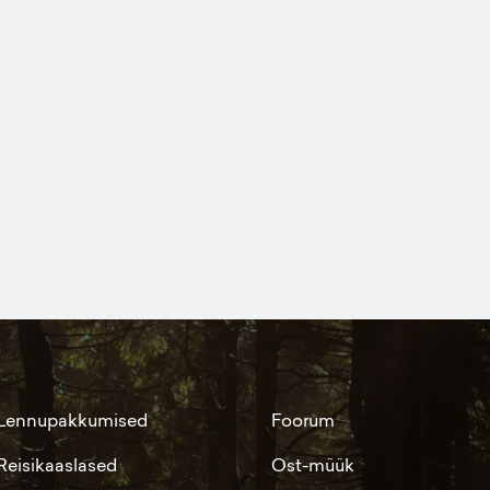
Lennupakkumised
Foorum
Reisikaaslased
Ost-müük