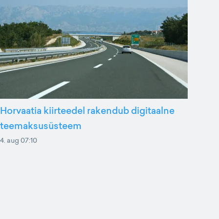
Horvaatia kiirteedel rakendub digitaalne
teemaksusüsteem
4. aug 07:10