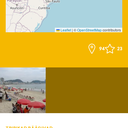
Leaflet
|
©
OpenStreetMap
contributors
94
23