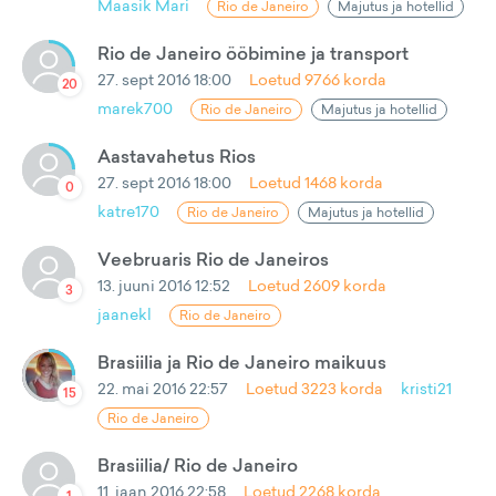
Maasik Mari
Rio de Janeiro
Majutus ja hotellid
Rio de Janeiro ööbimine ja transport
27. sept 2016 18:00
Loetud
9766
korda
20
marek700
Rio de Janeiro
Majutus ja hotellid
Aastavahetus Rios
27. sept 2016 18:00
Loetud
1468
korda
0
katre170
Rio de Janeiro
Majutus ja hotellid
Veebruaris Rio de Janeiros
13. juuni 2016 12:52
Loetud
2609
korda
3
jaanekl
Rio de Janeiro
Brasiilia ja Rio de Janeiro maikuus
22. mai 2016 22:57
Loetud
3223
korda
kristi21
15
Rio de Janeiro
Brasiilia/ Rio de Janeiro
11. jaan 2016 22:58
Loetud
2268
korda
1