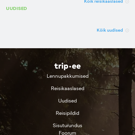
Kõik reisikaaslased
UUDISED
Kõik uudised
Lennupakkumised
Reisikaaslased
Uudised
Reisipildid
Sisuturundus
Foorum