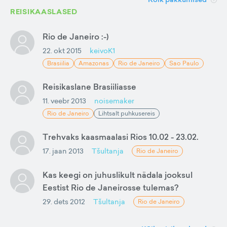
REISIKAASLASED
Rio de Janeiro :-)
22. okt 2015
keivoK1
Brasiilia
Amazonas
Rio de Janeiro
Sao Paulo
Reisikaslane Brasiiliasse
11. veebr 2013
noisemaker
Rio de Janeiro
Lihtsalt puhkusereis
Trehvaks kaasmaalasi Rios 10.02 - 23.02.
17. jaan 2013
Tšultanja
Rio de Janeiro
Kas keegi on juhuslikult nädala jooksul
Eestist Rio de Janeirosse tulemas?
29. dets 2012
Tšultanja
Rio de Janeiro