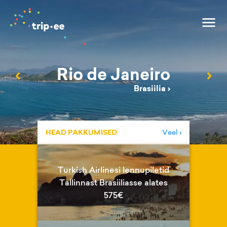
Rio de Janeiro
‹
›
Brasiilia
›
HEAD PAKKUMISED
Veel ›
Turkish Airlinesi lennupiletid
Tallinnast Brasiiliasse alates
575€