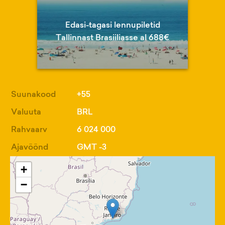
Edasi-tagasi lennupiletid
Tallinnast Brasiiliasse al 688€
Suunakood
+55
Valuuta
BRL
Rahvaarv
6 024 000
Ajavöönd
GMT -3
+
−