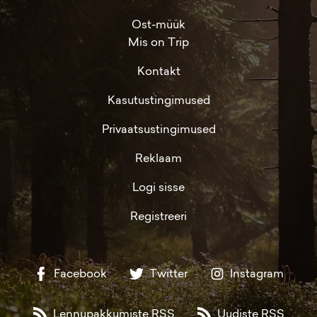
Ost-müük
Mis on Trip
Kontakt
Kasutustingimused
Privaatsustingimused
Reklaam
Logi sisse
Registreeri
Facebook
Twitter
Instagram
Lennupakkumiste RSS
Uudiste RSS