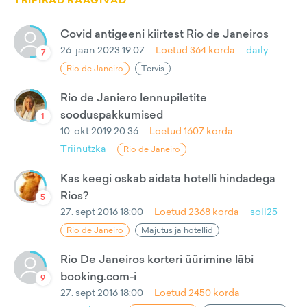
TRIPIKAD RÄÄGIVAD
Covid antigeeni kiirtest Rio de Janeiros
26. jaan 2023 19:07
Loetud
364
korda
daily
7
Rio de Janeiro
Tervis
Rio de Janiero lennupiletite
sooduspakkumised
1
10. okt 2019 20:36
Loetud
1607
korda
Triinutzka
Rio de Janeiro
Kas keegi oskab aidata hotelli hindadega
Rios?
5
27. sept 2016 18:00
Loetud
2368
korda
soll25
Rio de Janeiro
Majutus ja hotellid
Rio De Janeiros korteri üürimine läbi
booking.com-i
9
27. sept 2016 18:00
Loetud
2450
korda