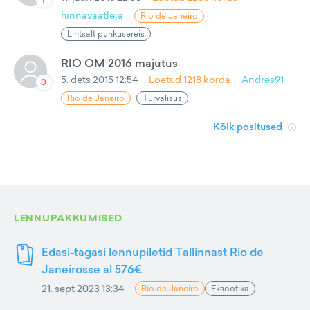
hinnavaatleja
Rio de Janeiro
Lihtsalt puhkusereis
RIO OM 2016 majutus
5. dets 2015 12:54
Loetud
1218
korda
Andres91
0
Rio de Janeiro
Turvalisus
Kõik positused
LENNUPAKKUMISED
Edasi-tagasi lennupiletid Tallinnast Rio de
Janeirosse al 576€
21. sept 2023 13:34
Rio de Janeiro
Eksootika