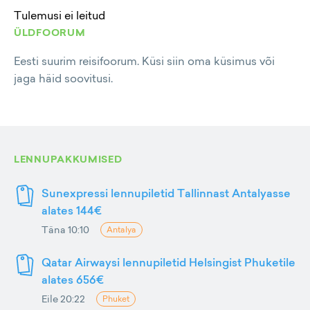
Tulemusi ei leitud
ÜLDFOORUM
Eesti suurim reisifoorum. Küsi siin oma küsimus või
jaga häid soovitusi.
LENNUPAKKUMISED
Sunexpressi lennupiletid Tallinnast Antalyasse
alates 144€
Täna 10:10
Antalya
Qatar Airwaysi lennupiletid Helsingist Phuketile
alates 656€
Eile 20:22
Phuket