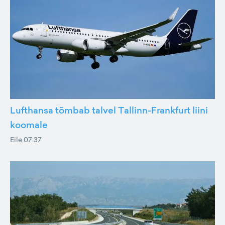
Lufthansa tõmbab talvel Tallinn-Frankfurt liini
koomale
Eile 07:37