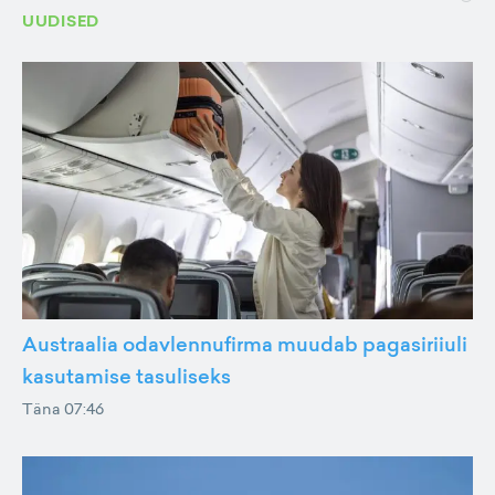
UUDISED
Austraalia odavlennufirma muudab pagasiriiuli
kasutamise tasuliseks
Täna 07:46