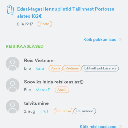
Edasi-tagasi lennupiletid Tallinnast Portosse
alates 182€
Eile 19:17
Porto
Kõik pakkumised
REISIKAASLASED
Reis Vietnami
Eile
Karu
Aasia
Vietnam
Lihtsalt puhkusereis
Sooviks leida reisikaaslast))
Eile
MarekP
Aasia
talvitumine
2. aug
TruT
Sri Lanka
Reisiideed
Kõik reisikaaslased