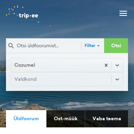
Otsi
Filter
Cozumel
Valdkond
Üldfoorum
Ost-müük
Vaba teema