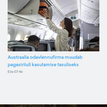
Austraalia odavlennufirma muudab
pagasiriiuli kasutamise tasuliseks
Eile 07:46