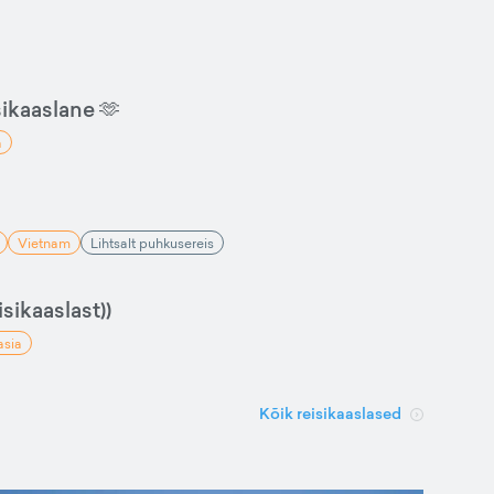
sikaaslane 🫶
a
Vietnam
Lihtsalt puhkusereis
sikaaslast))
asia
Kõik reisikaaslased