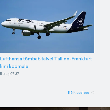
Lufthansa tõmbab talvel Tallinn-Frankfurt
liini koomale
5. aug 07:37
Kõik uudised