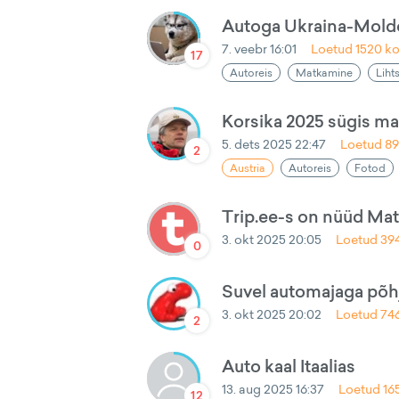
Autoga Ukraina-Mol
7. veebr 16:01
Loetud
1520
ko
17
Autoreis
Matkamine
Liht
Korsika 2025 sügis mat
5. dets 2025 22:47
Loetud
8
2
Austria
Autoreis
Fotod
Trip.ee-s on nüüd Ma
3. okt 2025 20:05
Loetud
39
0
Suvel automajaga põh
3. okt 2025 20:02
Loetud
74
2
Auto kaal Itaalias
13. aug 2025 16:37
Loetud
16
12