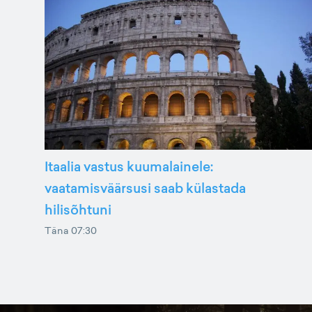
Itaalia vastus kuumalainele:
vaatamisväärsusi saab külastada
hilisõhtuni
Täna 07:30