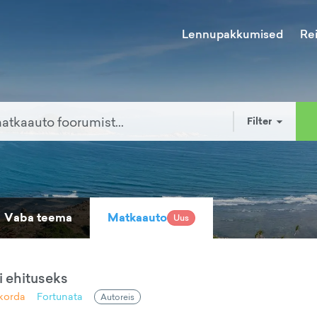
Lennupakkumised
Re
Filter
Vaba teema
Matkaauto
Uus
 ehituseks
korda
Fortunata
Autoreis