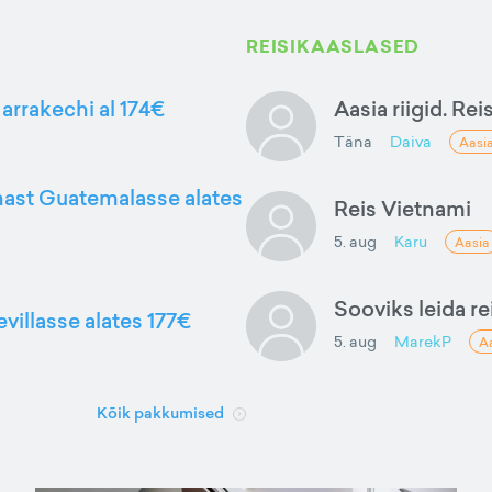
REISIKAASLASED
arrakechi al 174€
Aasia riigid. Rei
Täna
Daiva
Aasi
nnast Guatemalasse alates
Reis Vietnami
5. aug
Karu
Aasia
Sooviks leida rei
evillasse alates 177€
5. aug
MarekP
A
Kõik pakkumised