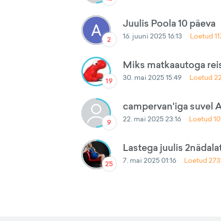
Juulis Poola 10 päeva
16. juuni 2025 16:13
Loetud
1
2
Miks matkaautoga rei
30. mai 2025 15:49
Loetud
2
19
campervan'iga suvel A
22. mai 2025 23:16
Loetud
1
9
Lastega juulis 2nädal
7. mai 2025 01:16
Loetud
273
25