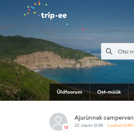
Üldfoorum
Ost-müük
Ajurünnak campervani
22. märts 12:58
Loetud
2649
18