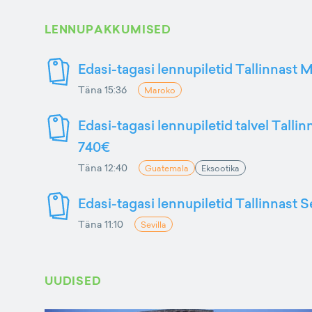
LENNUPAKKUMISED
Edasi-tagasi lennupiletid Tallinnast M
Täna 15:36
Maroko
Edasi-tagasi lennupiletid talvel Talli
740€
Täna 12:40
Guatemala
Eksootika
Edasi-tagasi lennupiletid Tallinnast S
Täna 11:10
Sevilla
UUDISED