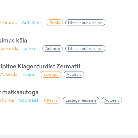
174
korda
Anti Klink
Poola
Lihtsalt puhkusereis
simas käia
267
korda
punkel
Autoreis
Lihtsalt puhkusereis
lpitee Klagenfurdist Zermatti
075
korda
Kaarin
Euroopa
Autoreis
at matkaautoga
1
korda
Soomaa11
Itaalia
Lastega reisimine
Autoreis