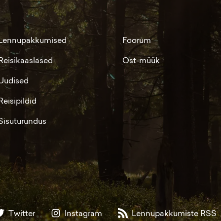
Lennupakkumised
Foorum
Reisikaaslased
Ost-müük
Uudised
Reisipildid
Sisuturundus
Twitter
Instagram
Lennupakkumiste RSS