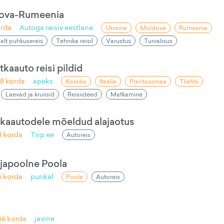
dova-Rumeenia
rda
Autoga reisiv eestlane
Ukraina
Moldova
Rumeenia
salt puhkusereis
Tehnika reisil
Varustus
Turvalisus
kaauto reisi pildid
98
korda
apeks
Korsika
Itaalia
Prantsusmaa
Tšehhi
Laevad ja kruiisid
Reisiideed
Matkamine
tkaautodele mõeldud alajaotus
4
korda
Trip.ee
Autoreis
japoolne Poola
6
korda
punkel
Poola
Autoreis
56
korda
javine