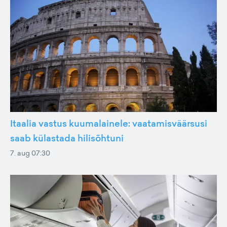
Itaalia vastus kuumalainele: vaatamisväärsusi
saab külastada hilisõhtuni
7. aug 07:30