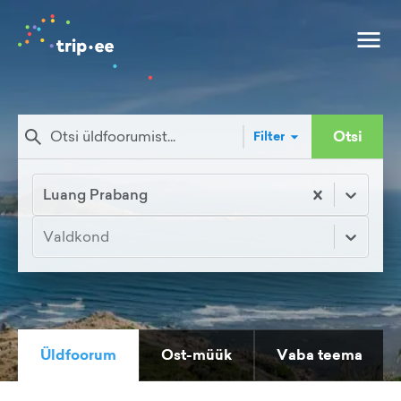
Otsi
Filter
Luang Prabang
Valdkond
Üldfoorum
Ost-müük
Vaba teema