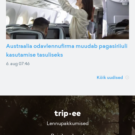
Austraalia odavlennufirma muudab pagasiriiuli
kasutamise tasuliseks
6. aug 07:46
Kõik uudised
Lennupakkumised