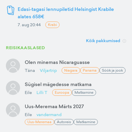
Edasi-tagasi lennupiletid Helsingist Krabile
alates 658€
7. aug 20:44
Krabi
Kõik pakkumised
REISIKAASLASED
Olen minemas Nicaraguasse
Täna
Viljartrip
Niagara
Panama
Söök ja jook
Sügisel mägedesse matkama
Eile
Lilli T
Euroopa
Matkamine
Uus-Meremaa Märts 2027
Eile
vandermand
Uus-Meremaa
Autoreis
Matkamine