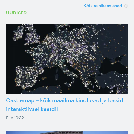
Kõik reisikaaslased
UUDISED
Castlemap – kõik maailma kindlused ja lossid
interaktiivsel kaardil
Eile 10:32