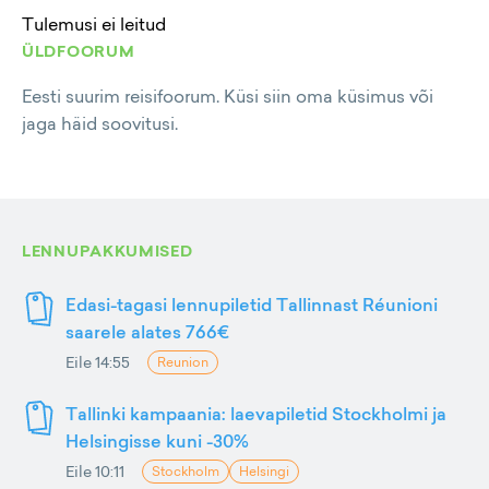
Tulemusi ei leitud
ÜLDFOORUM
Eesti suurim reisifoorum. Küsi siin oma küsimus või
jaga häid soovitusi.
LENNUPAKKUMISED
Edasi-tagasi lennupiletid Tallinnast Réunioni
saarele alates 766€
Eile 14:55
Reunion
Tallinki kampaania: laevapiletid Stockholmi ja
Helsingisse kuni -30%
Eile 10:11
Stockholm
Helsingi