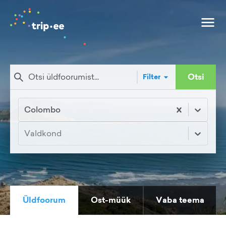
Otsi
Filter
Colombo
Valdkond
Üldfoorum
Ost-müük
Vaba teema