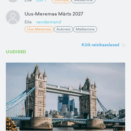
Uus-Meremaa Märts 2027
Eile
vandermand
Uus-Meremaa
Autoreis
Matkamine
Kõik reisikaaslased
UUDISED