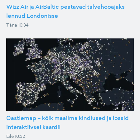
Wizz Air ja AirBaltic peatavad talvehooajaks
lennud Londonisse
Täna 10:34
Castlemap – kõik maailma kindlused ja lossid
interaktiivsel kaardil
Eile 10:32