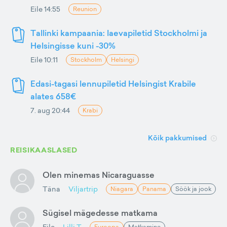
Eile 14:55
Reunion
Tallinki kampaania: laevapiletid Stockholmi ja
Helsingisse kuni -30%
Eile 10:11
Stockholm
Helsingi
Edasi-tagasi lennupiletid Helsingist Krabile
alates 658€
7. aug 20:44
Krabi
Kõik pakkumised
REISIKAASLASED
Olen minemas Nicaraguasse
Täna
Viljartrip
Niagara
Panama
Söök ja jook
Sügisel mägedesse matkama
Eile
Lilli T
Euroopa
Matkamine