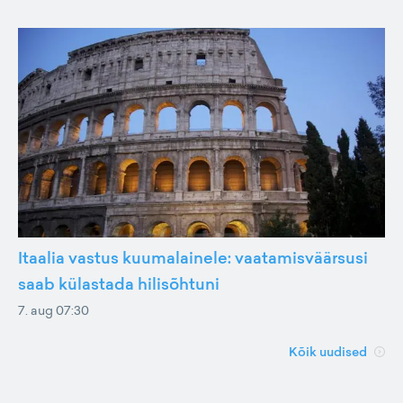
Itaalia vastus kuumalainele: vaatamisväärsusi
saab külastada hilisõhtuni
7. aug 07:30
Kõik uudised