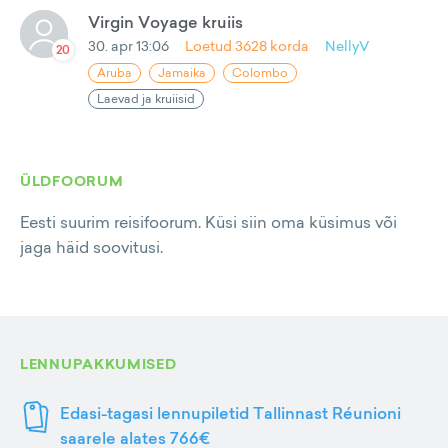
Virgin Voyage kruiis
30. apr 13:06
Loetud
3628
korda
NellyV
20
Aruba
Jamaika
Colombo
Laevad ja kruiisid
ÜLDFOORUM
Eesti suurim reisifoorum. Küsi siin oma küsimus või
jaga häid soovitusi.
LENNUPAKKUMISED
Edasi-tagasi lennupiletid Tallinnast Réunioni
saarele alates 766€