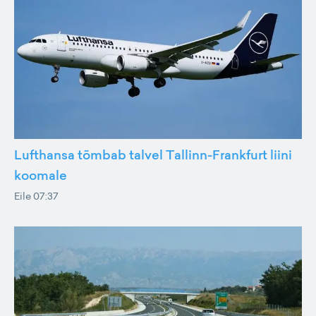
Lufthansa tõmbab talvel Tallinn-Frankfurt liini
koomale
Eile 07:37