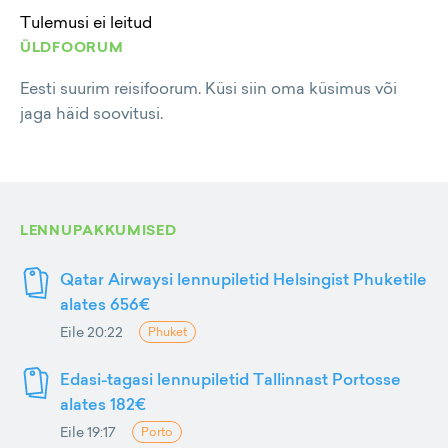
Tulemusi ei leitud
ÜLDFOORUM
Eesti suurim reisifoorum. Küsi siin oma küsimus või
jaga häid soovitusi.
LENNUPAKKUMISED
Qatar Airwaysi lennupiletid Helsingist Phuketile
alates 656€
Eile 20:22
Phuket
Edasi-tagasi lennupiletid Tallinnast Portosse
alates 182€
Eile 19:17
Porto