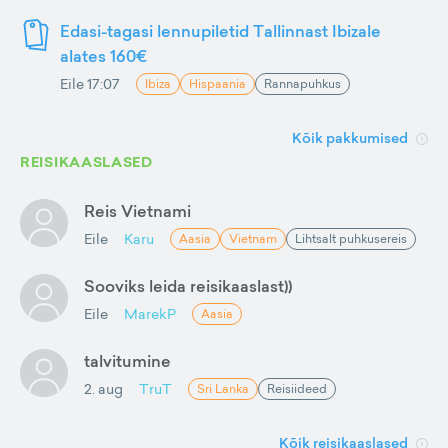
Edasi-tagasi lennupiletid Tallinnast Ibizale
alates 160€
Eile 17:07
Ibiza
Hispaania
Rannapuhkus
Kõik pakkumised
REISIKAASLASED
Reis Vietnami
Eile
Karu
Aasia
Vietnam
Lihtsalt puhkusereis
Sooviks leida reisikaaslast))
Eile
MarekP
Aasia
talvitumine
2. aug
TruT
Sri Lanka
Reisiideed
Kõik reisikaaslased