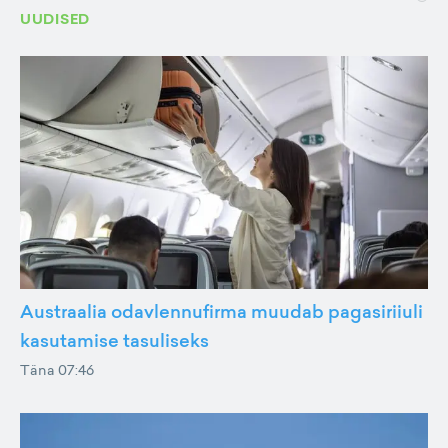
UUDISED
Austraalia odavlennufirma muudab pagasiriiuli
kasutamise tasuliseks
Täna 07:46