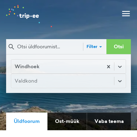
Otsi
Filter
Windhoek
Valdkond
Üldfoorum
Ost-müük
Vaba teema