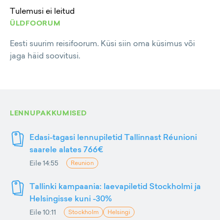
Tulemusi ei leitud
ÜLDFOORUM
Eesti suurim reisifoorum. Küsi siin oma küsimus või
jaga häid soovitusi.
LENNUPAKKUMISED
Edasi-tagasi lennupiletid Tallinnast Réunioni
saarele alates 766€
Eile 14:55
Reunion
Tallinki kampaania: laevapiletid Stockholmi ja
Helsingisse kuni -30%
Eile 10:11
Stockholm
Helsingi