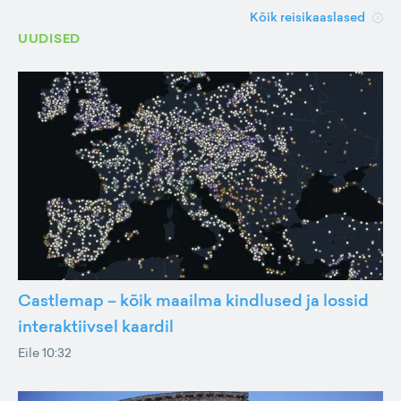
Kõik reisikaaslased
UUDISED
Castlemap – kõik maailma kindlused ja lossid
interaktiivsel kaardil
Eile 10:32