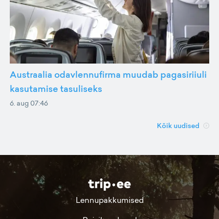
Austraalia odavlennufirma muudab pagasiriiuli
kasutamise tasuliseks
6. aug 07:46
Kõik uudised
Lennupakkumised