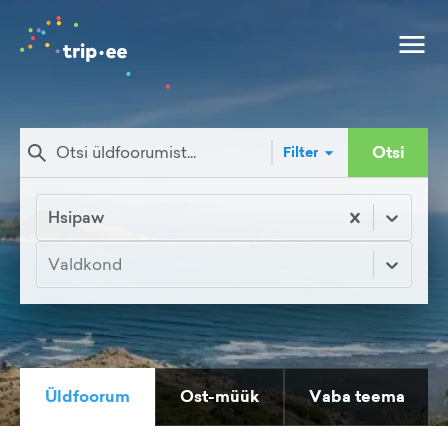
Otsi
Filter
Hsipaw
Valdkond
Üldfoorum
Ost-müük
Vaba teema