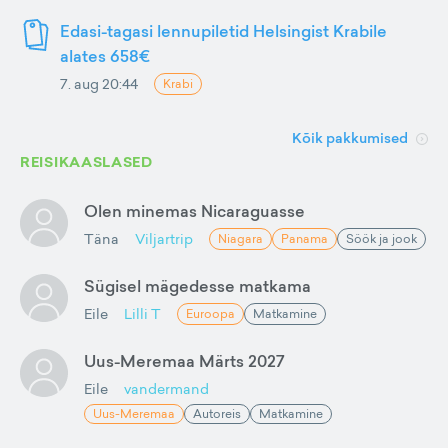
Edasi-tagasi lennupiletid Helsingist Krabile
alates 658€
7. aug 20:44
Krabi
Kõik pakkumised
REISIKAASLASED
Olen minemas Nicaraguasse
Täna
Viljartrip
Niagara
Panama
Söök ja jook
Sügisel mägedesse matkama
Eile
Lilli T
Euroopa
Matkamine
Uus-Meremaa Märts 2027
Eile
vandermand
Uus-Meremaa
Autoreis
Matkamine