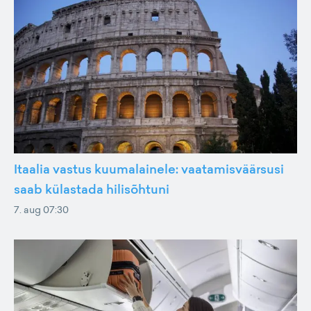
Itaalia vastus kuumalainele: vaatamisväärsusi
saab külastada hilisõhtuni
7. aug 07:30